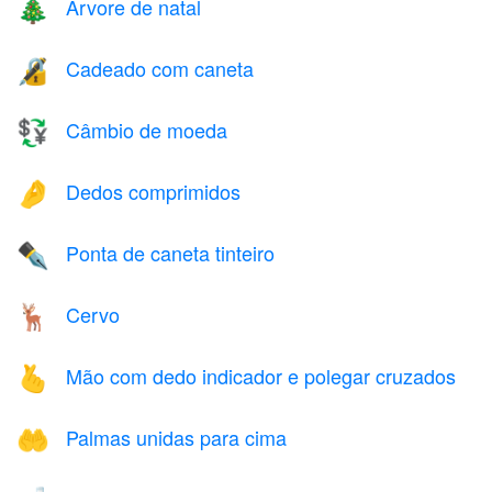
Árvore de natal
🎄
Cadeado com caneta
🔏
Câmbio de moeda
💱
Dedos comprimidos
🤌
Ponta de caneta tinteiro
✒️
Cervo
🦌
Mão com dedo indicador e polegar cruzados
🫰
Palmas unidas para cima
🤲