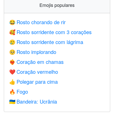
Emojis populares
Rosto chorando de rir
😂
Rosto sorridente com 3 corações
🥰
Rosto sorridente com lágrima
🥲
Rosto implorando
🥺
Coração em chamas
❤️‍🔥
Coração vermelho
❤️
Polegar para cima
👍
Fogo
🔥
Bandeira: Ucrânia
🇺🇦