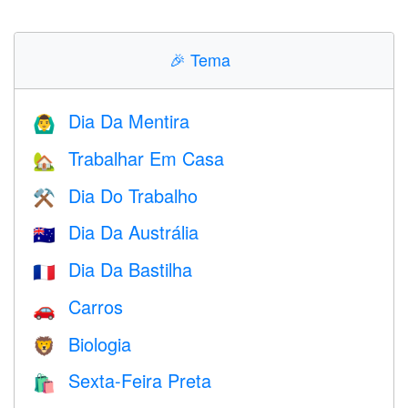
🎉
Tema
Dia Da Mentira
🙆‍♂️
Trabalhar Em Casa
🏡
Dia Do Trabalho
⚒️
Dia Da Austrália
🇦🇺
Dia Da Bastilha
🇫🇷
Carros
🚗
Biologia
🦁
Sexta-Feira Preta
🛍