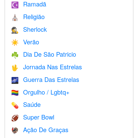
Ramadã
☪️
Religião
⛪️
Sherlock
🕵️
Verão
☀️
Dia De São Patricio
☘️
Jornada Nas Estrelas
🖖
Guerra Das Estrelas
🌌
Orgulho / Lgbtq+
🏳️‍🌈
Saúde
💊
Super Bowl
🏈
Ação De Graças
🦃