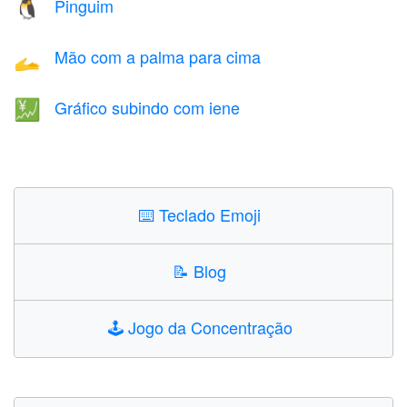
Pinguim
🐧
Mão com a palma para cima
🫴
Gráfico subindo com iene
💹
⌨️
Teclado Emoji
📝
Blog
🕹️
Jogo da Concentração