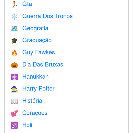
Gta
🏃
Guerra Dos Tronos
❄️
Geografia
🗺
Graduação
🎓
Guy Fawkes
🔥
Dia Das Bruxas
🎃
Hanukkah
🕎
Harry Potter
🧙
História
📖
Corações
💕
Holi
🕉