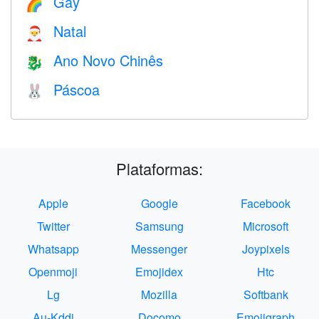
Gay
🌈
Natal
🎅
Ano Novo Chinês
🐉
Páscoa
🐰
Plataformas:
Apple
Google
Facebook
Twitter
Samsung
Microsoft
Whatsapp
Messenger
Joypixels
Openmoji
Emojidex
Htc
Lg
Mozilla
Softbank
Au-Kddi
Docomo
Emojigraph