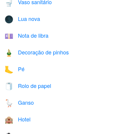
Vaso sanitário
🚽
Lua nova
🌑
Nota de libra
💷
Decoração de pinhos
🎍
Pé
🦶
Rolo de papel
🧻
Ganso
🪿
Hotel
🏨