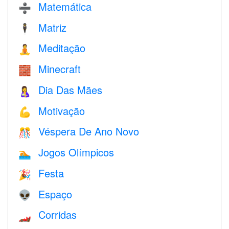
Matemática
➗
Matriz
🕴️
Meditação
🧘
Minecraft
🧱
Dia Das Mães
🤱
Motivação
💪
Véspera De Ano Novo
🎊
Jogos Olímpicos
🏊
Festa
🎉
Espaço
👽
Corridas
🏎