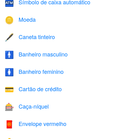
Símbolo de caixa automático
🏧
Moeda
🪙
Caneta tinteiro
🖋️
Banheiro masculino
🚹
Banheiro feminino
🚺
Cartão de crédito
💳
Caça-níquel
🎰
Envelope vermelho
🧧