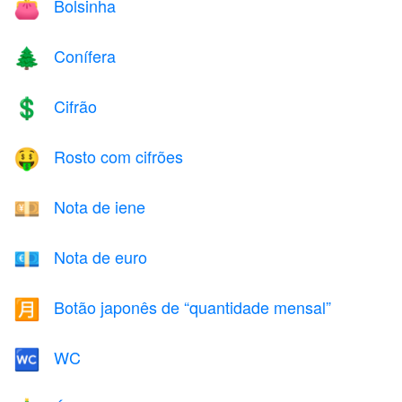
Bolsinha
👛
Conífera
🌲
Cifrão
💲
Rosto com cifrões
🤑
Nota de iene
💴
Nota de euro
💶
Botão japonês de “quantidade mensal”
🈷️
WC
🚾