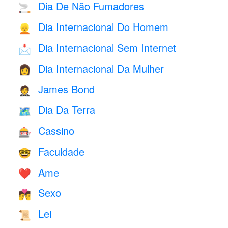
Dia De Não Fumadores
🚬
Dia Internacional Do Homem
👱
Dia Internacional Sem Internet
📩
Dia Internacional Da Mulher
👩
James Bond
🤵
Dia Da Terra
🗺️
Cassino
🎰
Faculdade
🤓
Ame
❤️️
Sexo
💏
Lei
📜