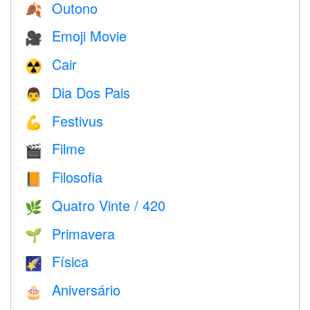
Outono
🍂
Emoji Movie
🎥
Cair
☢️
Dia Dos Pais
👨
Festivus
💪
Filme
🎬
Filosofia
📙
Quatro Vinte / 420
🌿
Primavera
🌱
Física
🌠
Aniversário
🎂