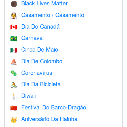
Black Lives Matter
✊🏿
Casamento / Casamento
👰
Dia Do Canadá
🇨🇦
Carnaval
🇧🇷
Cinco De Maio
🇲🇽
Dia De Colombo
⛵️
Coronavírus
🦠
Dia Da Bicicleta
🚴
Diwali
🕯
Festival Do Barco-Dragão
🇨🇳
Aniversário Da Rainha
👑