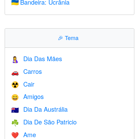
Bandeira: Ucrânia
🇺🇦
🎉
Tema
Dia Das Mães
🤱
Carros
🚗
Cair
☢️
Amigos
😄
Dia Da Austrália
🇦🇺
Dia De São Patricio
☘️
Ame
❤️️