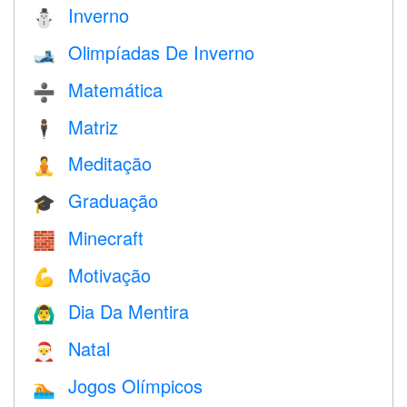
Inverno
⛄
Olimpíadas De Inverno
🎿
Matemática
➗
Matriz
🕴️
Meditação
🧘
Graduação
🎓
Minecraft
🧱
Motivação
💪
Dia Da Mentira
🙆‍♂️
Natal
🎅
Jogos Olímpicos
🏊