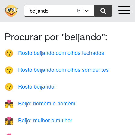
PT
Procurar por "beijando":
Rosto beijando com olhos fechados
😚
Rosto beijando com olhos sorridentes
😙
Rosto beijando
😗
Beijo: homem e homem
👨‍❤️‍💋‍👨
Beijo: mulher e mulher
👩‍❤️‍💋‍👩