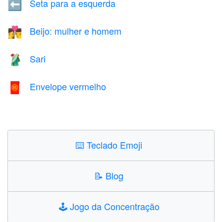
Seta para a esquerda
⬅️
Beijo: mulher e homem
👩‍❤️‍💋‍👨
Sari
🥻
Envelope vermelho
🧧
⌨️
Teclado Emoji
📝
Blog
🕹️
Jogo da Concentração