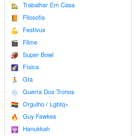
Trabalhar Em Casa
🏡
Filosofia
📙
Festivus
💪
Filme
🎬
Super Bowl
🏈
Física
🌠
Gta
🏃
Guerra Dos Tronos
❄️
Orgulho / Lgbtq+
🏳️‍🌈
Guy Fawkes
🔥
Hanukkah
🕎