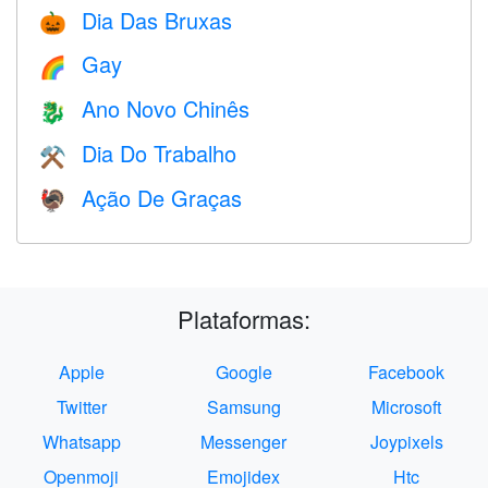
Dia Das Bruxas
🎃
Gay
🌈
Ano Novo Chinês
🐉
Dia Do Trabalho
⚒️
Ação De Graças
🦃
Plataformas:
Apple
Google
Facebook
Twitter
Samsung
Microsoft
Whatsapp
Messenger
Joypixels
Openmoji
Emojidex
Htc