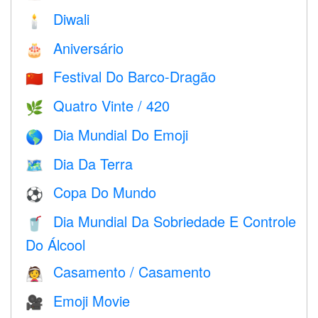
Diwali
🕯
Aniversário
🎂
Festival Do Barco-Dragão
🇨🇳
Quatro Vinte / 420
🌿
Dia Mundial Do Emoji
🌎
Dia Da Terra
🗺️
Copa Do Mundo
⚽
Dia Mundial Da Sobriedade E Controle
🥤
Do Álcool
Casamento / Casamento
👰
Emoji Movie
🎥