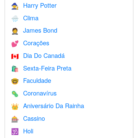
Harry Potter
🧙
Clima
🌧
James Bond
🤵
Corações
💕
Dia Do Canadá
🇨🇦
Sexta-Feira Preta
🛍
Faculdade
🤓
Coronavírus
🦠
Aniversário Da Rainha
👑
Cassino
🎰
Holi
🕉