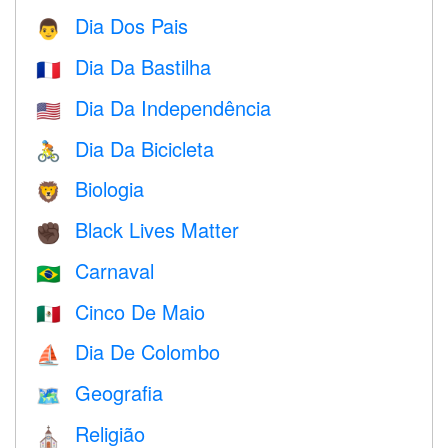
Dia Dos Pais
👨
Dia Da Bastilha
🇫🇷
Dia Da Independência
🇺🇸
Dia Da Bicicleta
🚴
Biologia
🦁
Black Lives Matter
✊🏿
Carnaval
🇧🇷
Cinco De Maio
🇲🇽
Dia De Colombo
⛵️
Geografia
🗺
Religião
⛪️