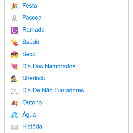
Festa
🎉
Páscoa
🐰
Ramadã
☪️
Saúde
💊
Sexo
💏
Dia Dos Namorados
💘
Sherlock
🕵️
Dia De Não Fumadores
🚬
Outono
🍂
Água
💦
História
📖