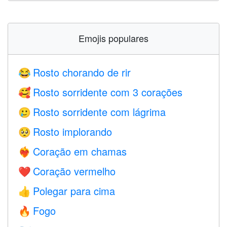
Emojis populares
Rosto chorando de rir
😂
Rosto sorridente com 3 corações
🥰
Rosto sorridente com lágrima
🥲
Rosto implorando
🥺
Coração em chamas
❤️‍🔥
Coração vermelho
❤️
Polegar para cima
👍
Fogo
🔥