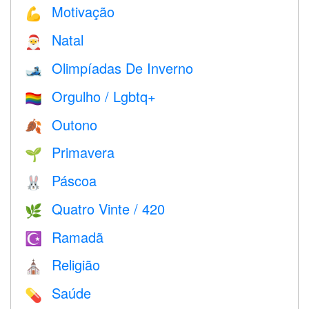
Motivação
💪
Natal
🎅
Olimpíadas De Inverno
🎿
Orgulho / Lgbtq+
🏳️‍🌈
Outono
🍂
Primavera
🌱
Páscoa
🐰
Quatro Vinte / 420
🌿
Ramadã
☪️
Religião
⛪️
Saúde
💊