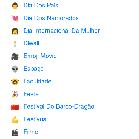
Dia Dos Pais
👨
Dia Dos Namorados
💘
Dia Internacional Da Mulher
👩
Diwali
🕯
Emoji Movie
🎥
Espaço
👽
Faculdade
🤓
Festa
🎉
Festival Do Barco-Dragão
🇨🇳
Festivus
💪
Filme
🎬