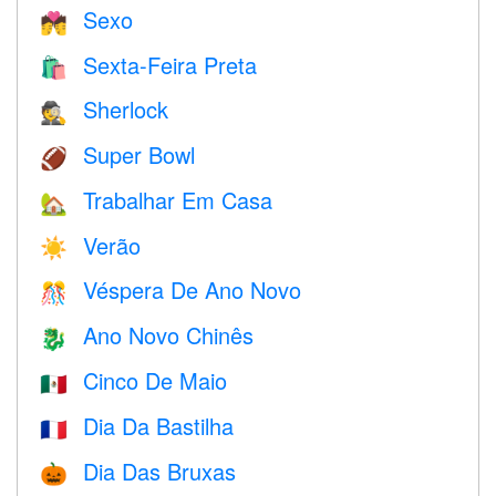
Sexo
💏
Sexta-Feira Preta
🛍
Sherlock
🕵️
Super Bowl
🏈
Trabalhar Em Casa
🏡
Verão
☀️
Véspera De Ano Novo
🎊
Ano Novo Chinês
🐉
Cinco De Maio
🇲🇽
Dia Da Bastilha
🇫🇷
Dia Das Bruxas
🎃