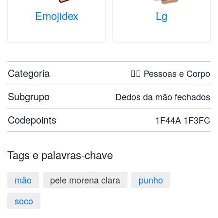
Emojidex
Lg
Categoria
🤦‍♀️ Pessoas e Corpo
Subgrupo
Dedos da mão fechados
Codepoints
1F44A 1F3FC
Tags e palavras-chave
mão
pele morena clara
punho
soco