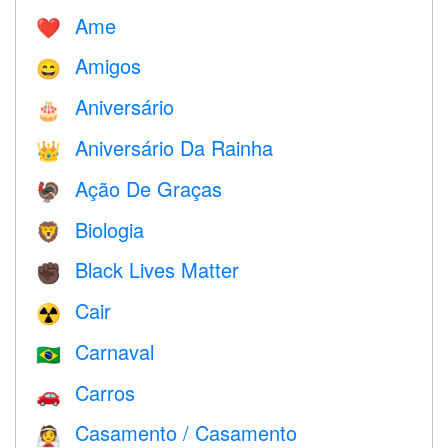
Ame
❤️️
Amigos
😄
Aniversário
🎂
Aniversário Da Rainha
👑
Ação De Graças
🦃
Biologia
🦁
Black Lives Matter
✊🏿
Cair
☢️
Carnaval
🇧🇷
Carros
🚗
Casamento / Casamento
👰