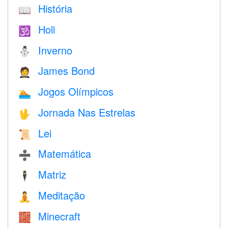
História
📖
Holi
🕉
Inverno
⛄
James Bond
🤵
Jogos Olímpicos
🏊
Jornada Nas Estrelas
🖖
Lei
📜
Matemática
➗
Matriz
🕴️
Meditação
🧘
Minecraft
🧱