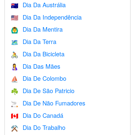
Dia Da Austrália
🇦🇺
Dia Da Independência
🇺🇸
Dia Da Mentira
🙆‍♂️
Dia Da Terra
🗺️
Dia Da Bicicleta
🚴
Dia Das Mães
🤱
Dia De Colombo
⛵️
Dia De São Patricio
☘️
Dia De Não Fumadores
🚬
Dia Do Canadá
🇨🇦
Dia Do Trabalho
⚒️