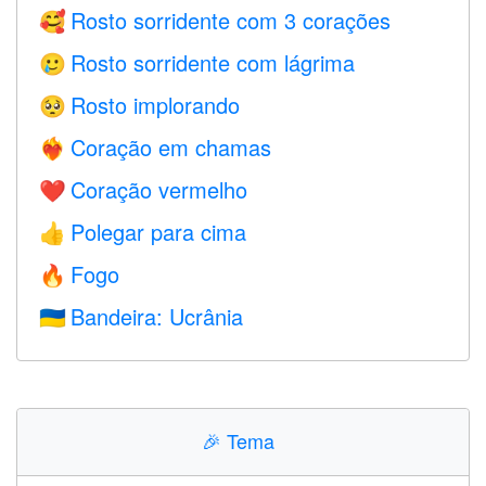
Rosto sorridente com 3 corações
🥰
Rosto sorridente com lágrima
🥲
Rosto implorando
🥺
Coração em chamas
❤️‍🔥
Coração vermelho
❤️
Polegar para cima
👍
Fogo
🔥
Bandeira: Ucrânia
🇺🇦
🎉
Tema