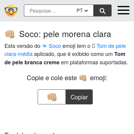
PT
Soco: pele morena clara
👊🏼
Esta versão do
👊 Soco
emoji tem o
🏼 Tom de pele
clara-média
aplicado, que é exibido como um
Tom
em plataformas suportadas.
de pele branca creme
Copie e cole este
emoji:
👊🏼
Copiar