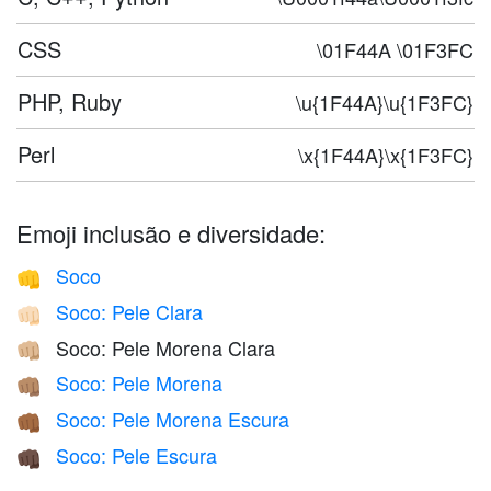
CSS
\01F44A \01F3FC
PHP, Ruby
\u{1F44A}\u{1F3FC}
Perl
\x{1F44A}\x{1F3FC}
Emoji inclusão e diversidade:
Soco
👊
Soco: Pele Clara
👊🏻
Soco: Pele Morena Clara
👊🏼
Soco: Pele Morena
👊🏽
Soco: Pele Morena Escura
👊🏾
Soco: Pele Escura
👊🏿