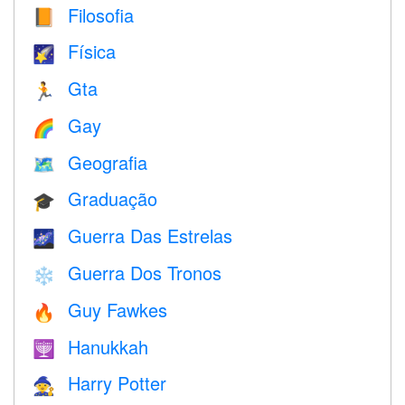
Filosofia
📙
Física
🌠
Gta
🏃
Gay
🌈
Geografia
🗺
Graduação
🎓
Guerra Das Estrelas
🌌
Guerra Dos Tronos
❄️
Guy Fawkes
🔥
Hanukkah
🕎
Harry Potter
🧙