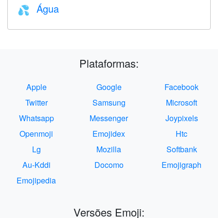
Água
💦
Plataformas:
Apple
Google
Facebook
Twitter
Samsung
Microsoft
Whatsapp
Messenger
Joypixels
Openmoji
Emojidex
Htc
Lg
Mozilla
Softbank
Au-Kddi
Docomo
Emojigraph
Emojipedia
Versões Emoji: