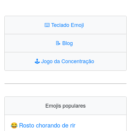
⌨️
Teclado Emoji
📝
Blog
🕹️
Jogo da Concentração
Emojis populares
Rosto chorando de rir
😂