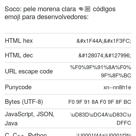
Soco: pele morena clara 👊🏼 códigos
emoji para desenvolvedores:
HTML hex
&#x1F44A;&#x1F3FC;
HTML dec
&#128074;&#127996;
%F0%9F%91%8A%F0%
URL escape code
9F%8F%BC
Punycode
xn--nn8h1e
Bytes (UTF-8)
F0 9F 91 8A F0 9F 8F BC
JavaScript, JSON,
\uD83D\uDC4A\uD83C\u
Java
DFFC
C, C++, Python
\U0001f44a\U0001f3fc