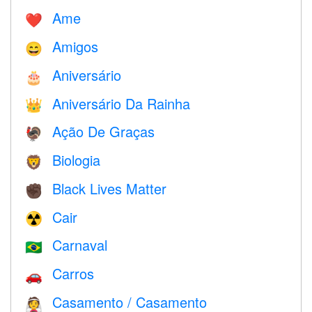
Ame
❤️️
Amigos
😄
Aniversário
🎂
Aniversário Da Rainha
👑
Ação De Graças
🦃
Biologia
🦁
Black Lives Matter
✊🏿
Cair
☢️
Carnaval
🇧🇷
Carros
🚗
Casamento / Casamento
👰