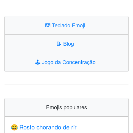
⌨️
Teclado Emoji
📝
Blog
🕹️
Jogo da Concentração
Emojis populares
Rosto chorando de rir
😂