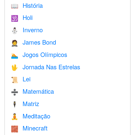
História
📖
Holi
🕉
Inverno
⛄
James Bond
🤵
Jogos Olímpicos
🏊
Jornada Nas Estrelas
🖖
Lei
📜
Matemática
➗
Matriz
🕴️
Meditação
🧘
Minecraft
🧱