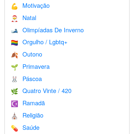
Motivação
💪
Natal
🎅
Olimpíadas De Inverno
🎿
Orgulho / Lgbtq+
🏳️‍🌈
Outono
🍂
Primavera
🌱
Páscoa
🐰
Quatro Vinte / 420
🌿
Ramadã
☪️
Religião
⛪️
Saúde
💊