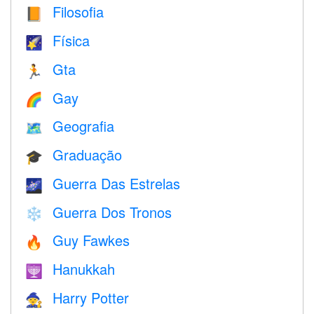
Filosofia
📙
Física
🌠
Gta
🏃
Gay
🌈
Geografia
🗺
Graduação
🎓
Guerra Das Estrelas
🌌
Guerra Dos Tronos
❄️
Guy Fawkes
🔥
Hanukkah
🕎
Harry Potter
🧙