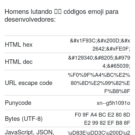
Homens lutando 🤼‍♂️ códigos emoji para
desenvolvedores:
&#x1F93C;&#x200D;&#x
HTML hex
2642;&#xFE0F;
&#129340;&#8205;&#979
HTML dec
4;&#65039;
%F0%9F%A4%BC%E2%
URL escape code
80%8D%E2%99%82%E
F%B8%8F
Punycode
xn--g5h1091o
F0 9F A4 BC E2 80 8D
Bytes (UTF-8)
E2 99 82 EF B8 8F
JavaScript, JSON,
\uD83E\uDD3C\u200D\u2