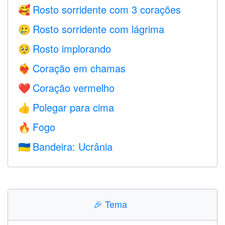
Rosto sorridente com 3 corações
🥰
Rosto sorridente com lágrima
🥲
Rosto implorando
🥺
Coração em chamas
❤️‍🔥
Coração vermelho
❤️
Polegar para cima
👍
Fogo
🔥
Bandeira: Ucrânia
🇺🇦
🎉
Tema