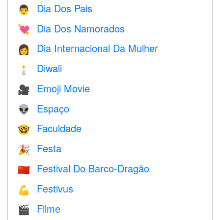
Dia Dos Pais
👨
Dia Dos Namorados
💘
Dia Internacional Da Mulher
👩
Diwali
🕯
Emoji Movie
🎥
Espaço
👽
Faculdade
🤓
Festa
🎉
Festival Do Barco-Dragão
🇨🇳
Festivus
💪
Filme
🎬