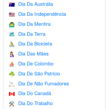
Dia Da Austrália
🇦🇺
Dia Da Independência
🇺🇸
Dia Da Mentira
🙆‍♂️
Dia Da Terra
🗺️
Dia Da Bicicleta
🚴
Dia Das Mães
🤱
Dia De Colombo
⛵️
Dia De São Patricio
☘️
Dia De Não Fumadores
🚬
Dia Do Canadá
🇨🇦
Dia Do Trabalho
⚒️