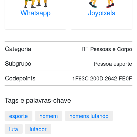
Whatsapp
Joypixels
Categoria
🤦‍♀️ Pessoas e Corpo
Subgrupo
Pessoa esporte
Codepoints
1F93C 200D 2642 FE0F
Tags e palavras-chave
esporte
homem
homens lutando
luta
lutador