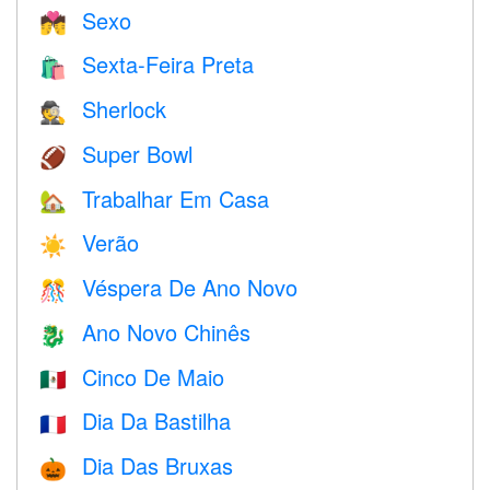
Sexo
💏
Sexta-Feira Preta
🛍
Sherlock
🕵️
Super Bowl
🏈
Trabalhar Em Casa
🏡
Verão
☀️
Véspera De Ano Novo
🎊
Ano Novo Chinês
🐉
Cinco De Maio
🇲🇽
Dia Da Bastilha
🇫🇷
Dia Das Bruxas
🎃