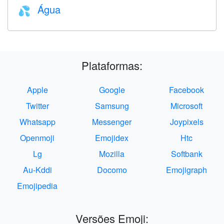
Água
💦
Plataformas:
Apple
Google
Facebook
Twitter
Samsung
Microsoft
Whatsapp
Messenger
Joypixels
Openmoji
Emojidex
Htc
Lg
Mozilla
Softbank
Au-Kddi
Docomo
Emojigraph
Emojipedia
Versões Emoji: