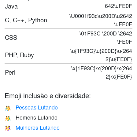
Java
642\uFE0F
\U0001f93c\u200D\u2642
C, C++, Python
\uFE0F
\01F93C \200D \2642
CSS
\FE0F
\u{1F93C}\u{200D}\u{264
PHP, Ruby
2}\u{FE0F}
\x{1F93C}\x{200D}\x{264
Perl
2}\x{FE0F}
Emoji inclusão e diversidade:
Pessoas Lutando
🤼
Homens Lutando
🤼‍♂️
Mulheres Lutando
🤼‍♀️