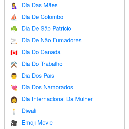
Dia Das Mães
🤱
Dia De Colombo
⛵️
Dia De São Patricio
☘️
Dia De Não Fumadores
🚬
Dia Do Canadá
🇨🇦
Dia Do Trabalho
⚒️
Dia Dos Pais
👨
Dia Dos Namorados
💘
Dia Internacional Da Mulher
👩
Diwali
🕯
Emoji Movie
🎥