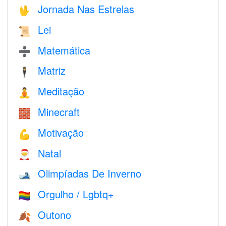
Jornada Nas Estrelas
🖖
Lei
📜
Matemática
➗
Matriz
🕴️
Meditação
🧘
Minecraft
🧱
Motivação
💪
Natal
🎅
Olimpíadas De Inverno
🎿
Orgulho / Lgbtq+
🏳️‍🌈
Outono
🍂