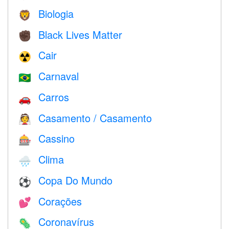
Biologia
🦁
Black Lives Matter
✊🏿
Cair
☢️
Carnaval
🇧🇷
Carros
🚗
Casamento / Casamento
👰
Cassino
🎰
Clima
🌧
Copa Do Mundo
⚽
Corações
💕
Coronavírus
🦠