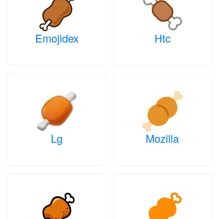
Emojidex
Htc
Lg
Mozilla