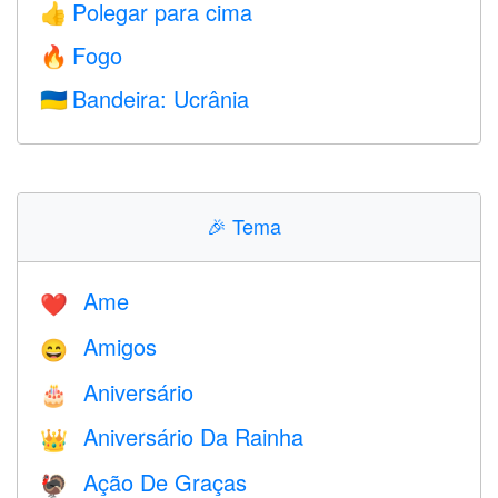
Polegar para cima
👍
Fogo
🔥
Bandeira: Ucrânia
🇺🇦
🎉
Tema
Ame
❤️️
Amigos
😄
Aniversário
🎂
Aniversário Da Rainha
👑
Ação De Graças
🦃