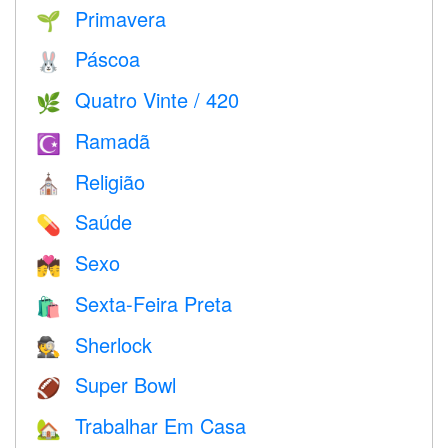
Primavera
🌱
Páscoa
🐰
Quatro Vinte / 420
🌿
Ramadã
☪️
Religião
⛪️
Saúde
💊
Sexo
💏
Sexta-Feira Preta
🛍
Sherlock
🕵️
Super Bowl
🏈
Trabalhar Em Casa
🏡