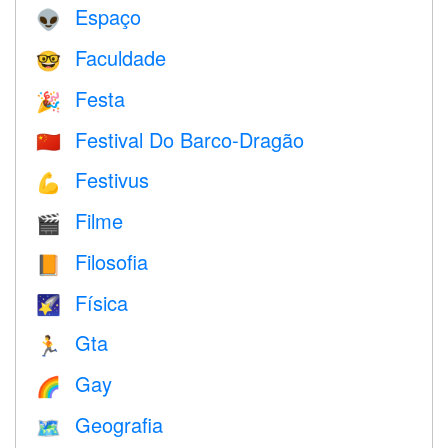
Espaço
👽
Faculdade
🤓
Festa
🎉
Festival Do Barco-Dragão
🇨🇳
Festivus
💪
Filme
🎬
Filosofia
📙
Física
🌠
Gta
🏃
Gay
🌈
Geografia
🗺