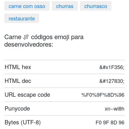
carne com osso
churras
churrasco
restaurante
Carne 🍖 códigos emoji para
desenvolvedores:
HTML hex
&#x1F356;
HTML dec
&#127830;
URL escape code
%F0%9F%8D%96
Punycode
xn--wi8h
Bytes (UTF-8)
F0 9F 8D 96