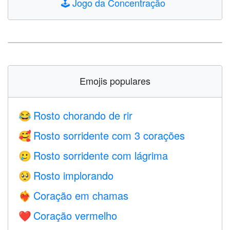
🕹️
Jogo da Concentração
Emojis populares
Rosto chorando de rir
😂
Rosto sorridente com 3 corações
🥰
Rosto sorridente com lágrima
🥲
Rosto implorando
🥺
Coração em chamas
❤️‍🔥
Coração vermelho
❤️