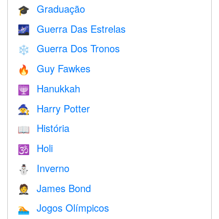
Graduação
🎓
Guerra Das Estrelas
🌌
Guerra Dos Tronos
❄️
Guy Fawkes
🔥
Hanukkah
🕎
Harry Potter
🧙
História
📖
Holi
🕉
Inverno
⛄
James Bond
🤵
Jogos Olímpicos
🏊