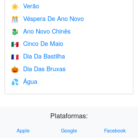
Verão
☀️
Véspera De Ano Novo
🎊
Ano Novo Chinês
🐉
Cinco De Maio
🇲🇽
Dia Da Bastilha
🇫🇷
Dia Das Bruxas
🎃
Água
💦
Plataformas:
Apple
Google
Facebook