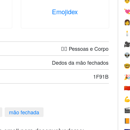

Emojidex




🤦‍♀️ Pessoas e Corpo

Dedos da mão fechados

1F91B

🇨


mão fechada
