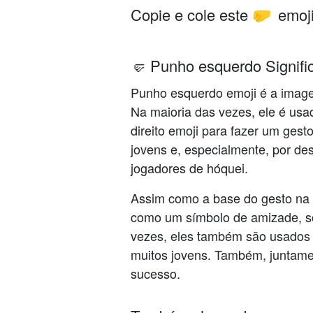
Copie e cole este
emoji
🤛
🤛 Punho esquerdo Signifi
Punho esquerdo emoji é a imag
Na maioria das vezes, ele é us
direito emoji para fazer um gest
jovens e, especialmente, por d
jogadores de hóquei.
Assim como a base do gesto na v
como um símbolo de amizade, sol
vezes, eles também são usados e
muitos jovens. Também, juntame
sucesso.