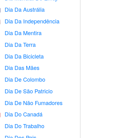
Dia Da Austrália

Dia Da Independência

Dia Da Mentira
️
Dia Da Terra
️
Dia Da Bicicleta

Dia Das Mães

Dia De Colombo
️
Dia De São Patricio
️
Dia De Não Fumadores

Dia Do Canadá

Dia Do Trabalho
️
Dia Dos Pais