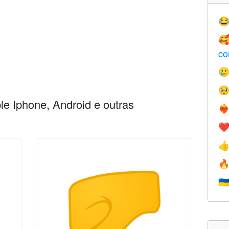


co


e Iphone, Android e outras
❤️‍
❤


🇺