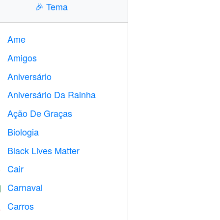
🎉
Tema
Ame
️
Amigos

Aniversário

Aniversário Da Rainha

Ação De Graças

Biologia

Black Lives Matter

Cair
️
Carnaval

Carros
