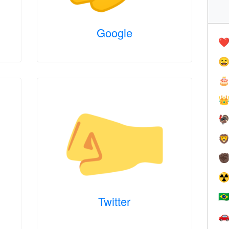
Google
❤️





✊
☢
🇧
Twitter
