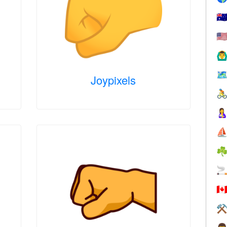
🇦
🇺
🙆‍♂
🗺
Joypixels


⛵
☘

🇨
⚒