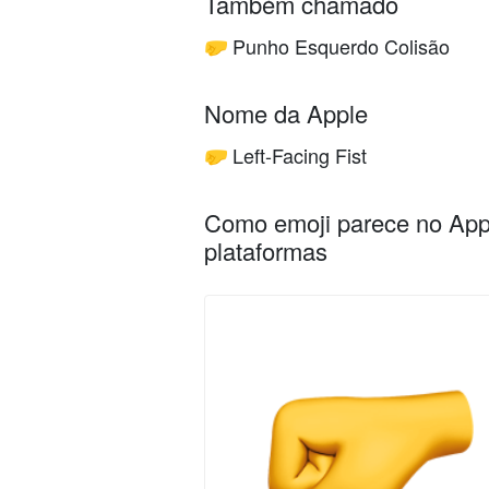
Também chamado
Punho Esquerdo Colisão
🤛
Nome da Apple
Left-Facing Fist
🤛
Como emoji parece no Appl
plataformas