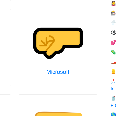






Microsoft


In

E 
