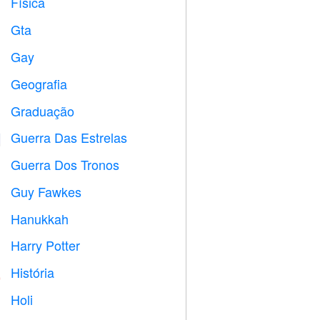
Física

Gta

Gay

Geografia

Graduação

Guerra Das Estrelas

Guerra Dos Tronos
️
Guy Fawkes

Hanukkah

Harry Potter

História

Holi
