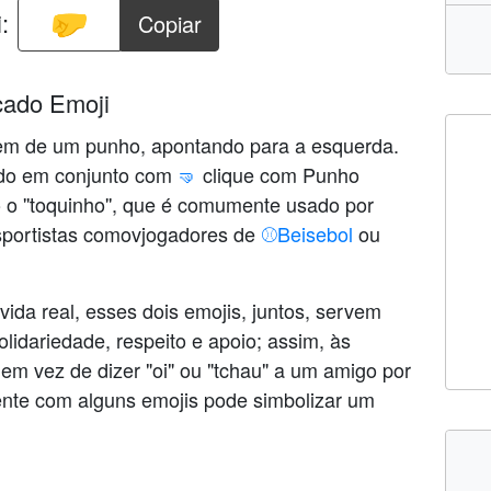
:
Copiar
cado Emoji
em de um punho, apontando para a esquerda.
ado em conjunto com
🤜
clique com Punho
o o ''toquinho'', que é comumente usado por
esportistas comovjogadores de
⚾Beisebol
ou
ida real, esses dois emojis, juntos, servem
idariedade, respeito e apoio; assim, às
m vez de dizer "oi" ou "tchau" a um amigo por
nte com alguns emojis pode simbolizar um