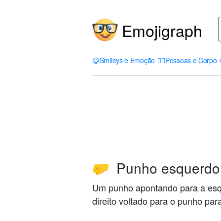
Emojigraph
😃
Smileys e Emoção
🤦‍♀️
Pessoas e Corpo
Punho esquerdo
🤛
Um punho apontando para a esq
direito voltado para o punho para