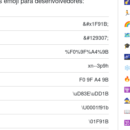
 emoji para desenvolvedores:


&#x1F91B;


&#129307;

%F0%9F%A4%9B

xn--3p9h
❄
F0 9F A4 9B


\uD83E\uDD1B

\U0001f91b

\01F91B
