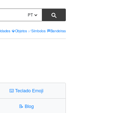
PT
vidades
💎
Objetos
✅
Símbolos
🏁
Bandeiras
⌨️
Teclado Emoji
📝
Blog