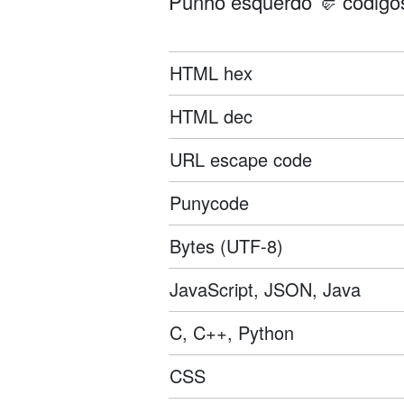
Punho esquerdo 🤛 códigos
HTML hex
HTML dec
URL escape code
Punycode
Bytes (UTF-8)
JavaScript, JSON, Java
C, C++, Python
CSS