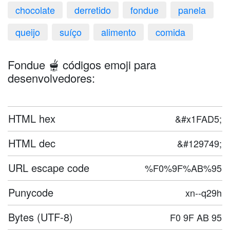
chocolate
derretido
fondue
panela
queijo
suíço
alimento
comida
Fondue 🫕 códigos emoji para
desenvolvedores:
HTML hex
&#x1FAD5;
HTML dec
&#129749;
URL escape code
%F0%9F%AB%95
Punycode
xn--q29h
Bytes (UTF-8)
F0 9F AB 95