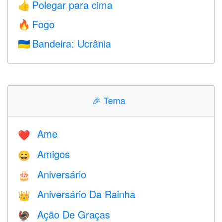
Polegar para cima
👍
Fogo
🔥
Bandeira: Ucrânia
🇺🇦
🎉
Tema
Ame
❤️️
Amigos
😄
Aniversário
🎂
Aniversário Da Rainha
👑
Ação De Graças
🦃