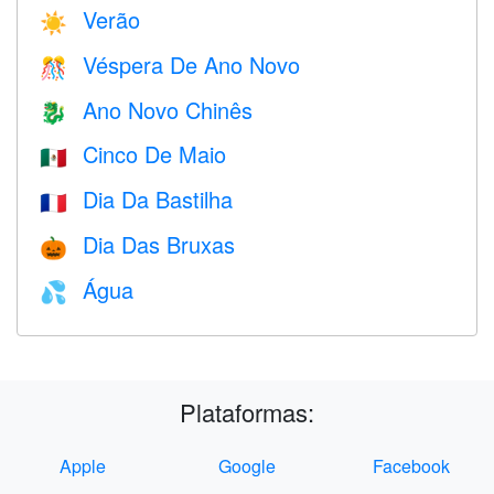
Verão
☀️
Véspera De Ano Novo
🎊
Ano Novo Chinês
🐉
Cinco De Maio
🇲🇽
Dia Da Bastilha
🇫🇷
Dia Das Bruxas
🎃
Água
💦
Plataformas:
Apple
Google
Facebook