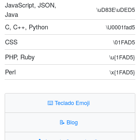
JavaScript, JSON,
\uD83E\uDED5
Java
C, C++, Python
\U0001fad5
CSS
\01FAD5
PHP, Ruby
\u{1FAD5}
Perl
\x{1FAD5}
⌨️
Teclado Emoji
📝
Blog