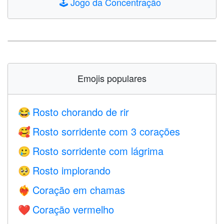
🕹️
Jogo da Concentração
Emojis populares
Rosto chorando de rir
😂
Rosto sorridente com 3 corações
🥰
Rosto sorridente com lágrima
🥲
Rosto implorando
🥺
Coração em chamas
❤️‍🔥
Coração vermelho
❤️