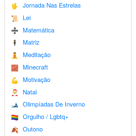
Jornada Nas Estrelas
🖖
Lei
📜
Matemática
➗
Matriz
🕴️
Meditação
🧘
Minecraft
🧱
Motivação
💪
Natal
🎅
Olimpíadas De Inverno
🎿
Orgulho / Lgbtq+
🏳️‍🌈
Outono
🍂