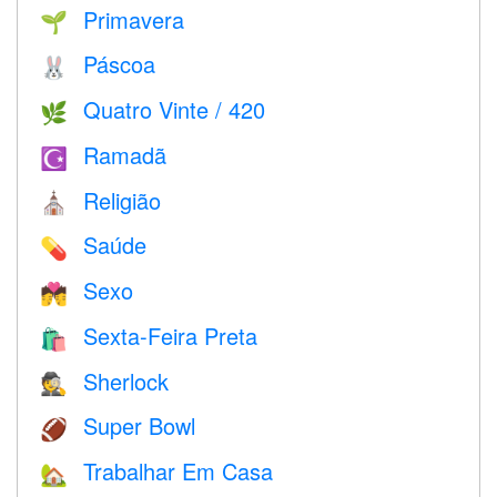
Primavera
🌱
Páscoa
🐰
Quatro Vinte / 420
🌿
Ramadã
☪️
Religião
⛪️
Saúde
💊
Sexo
💏
Sexta-Feira Preta
🛍
Sherlock
🕵️
Super Bowl
🏈
Trabalhar Em Casa
🏡