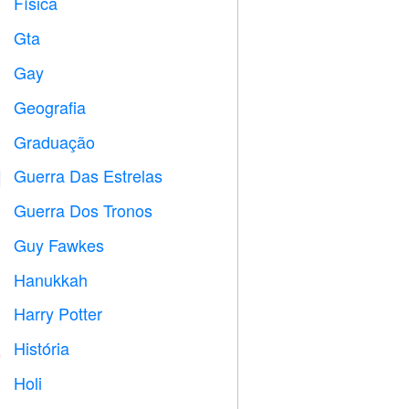
Física

Gta

Gay

Geografia

Graduação

Guerra Das Estrelas

Guerra Dos Tronos
️
Guy Fawkes

Hanukkah

Harry Potter

História

Holi
