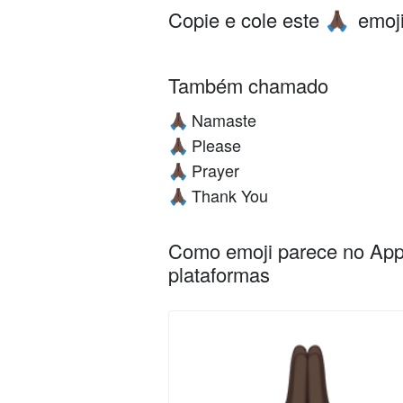
Copie e cole este
emoji
🙏🏿
Também chamado
Namaste
🙏🏿
Please
🙏🏿
Prayer
🙏🏿
Thank You
🙏🏿
Como emoji parece no Appl
plataformas