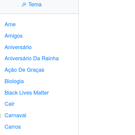
🎉
Tema
Ame
️
Amigos

Aniversário

Aniversário Da Rainha

Ação De Graças

Biologia

Black Lives Matter

Cair
️
Carnaval

Carros
