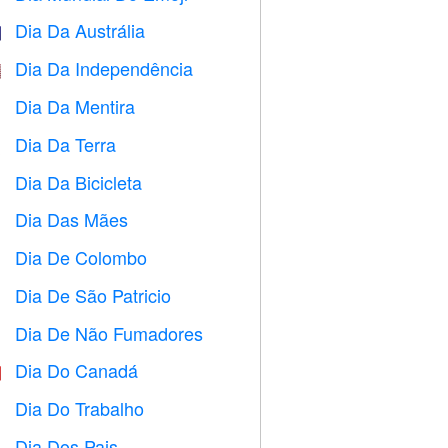
Dia Da Austrália

Dia Da Independência

Dia Da Mentira
️
Dia Da Terra
️
Dia Da Bicicleta

Dia Das Mães

Dia De Colombo
️
Dia De São Patricio
️
Dia De Não Fumadores

Dia Do Canadá

Dia Do Trabalho
️
Dia Dos Pais