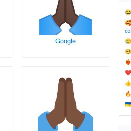


co
Google


❤️‍
❤


🇺