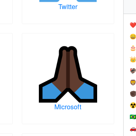
Twitter
❤️





✊
Microsoft
☢
🇧
