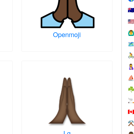
🇦
🇺
🙆‍♂
Openmoji
🗺


⛵
☘

🇨
⚒
Lg