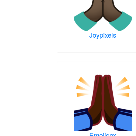
Joypixels
Emojidex