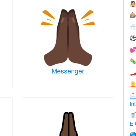





Messenger



In

E 
