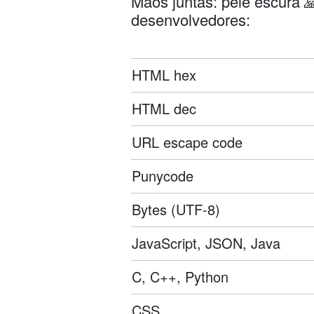
Mãos juntas: pele escura 
desenvolvedores:
HTML hex
HTML dec
URL escape code
Punycode
Bytes (UTF-8)
JavaScript, JSON, Java
C, C++, Python
CSS