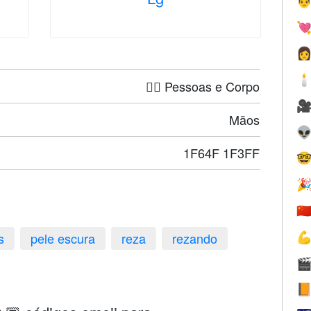




🤦‍♀️ Pessoas e Corpo

Mãos

1F64F 1F3FF


🇨
s
pele escura
reza
rezando


