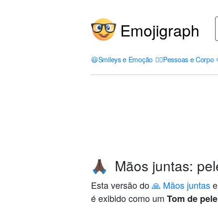
Emojigraph
😃
Smileys e Emoção
🤦‍♀️
Pessoas e Corpo
Mãos juntas: pel
🙏🏿
Esta versão do
🙏 Mãos juntas
e
é exibido como um
Tom de pele