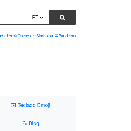
PT
vidades
💎
Objetos
✅
Símbolos
🏁
Bandeiras
⌨️
Teclado Emoji
📝
Blog