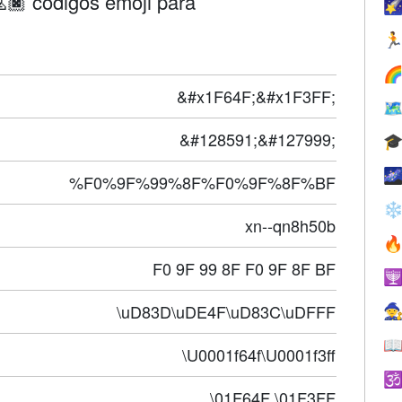
🏿 códigos emoji para



&#x1F64F;&#x1F3FF;

&#128591;&#127999;


%F0%9F%99%8F%F0%9F%8F%BF
❄
xn--qn8h50b

F0 9F 99 8F F0 9F 8F BF

\uD83D\uDE4F\uD83C\uDFFF


\U0001f64f\U0001f3ff

\01F64F \01F3FF