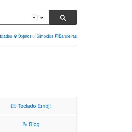
PT
vidades
💎
Objetos
✅
Símbolos
🏁
Bandeiras
⌨️
Teclado Emoji
📝
Blog