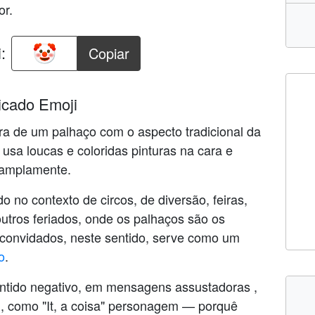
or.
:
Copiar
icado Emoji
ra de um palhaço com o aspecto tradicional da
sa loucas e coloridas pinturas na cara e
i amplamente.
o no contexto de circos, de diversão, feiras,
outros feriados, onde os palhaços são os
s convidados, neste sentido, serve como um
o
.
ntido negativo, em mensagens assustadoras ,
g, como "It, a coisa" personagem — porquê