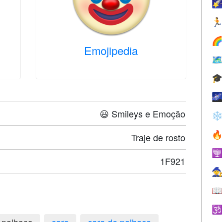



Emojipedia



😃 Smileys e Emoção
❄

Traje de rosto

1F921


