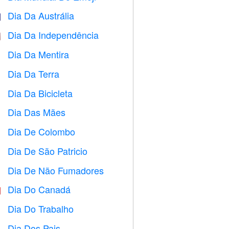
Dia Da Austrália

Dia Da Independência

Dia Da Mentira
️
Dia Da Terra
️
Dia Da Bicicleta

Dia Das Mães

Dia De Colombo
️
Dia De São Patricio
️
Dia De Não Fumadores

Dia Do Canadá

Dia Do Trabalho
️
Dia Dos Pais