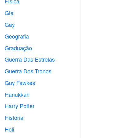
Física

Gta

Gay

Geografia

Graduação

Guerra Das Estrelas

Guerra Dos Tronos
️
Guy Fawkes

Hanukkah

Harry Potter

História

Holi
