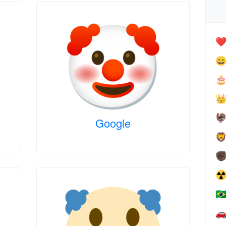
❤️




Google

✊
☢
🇧
