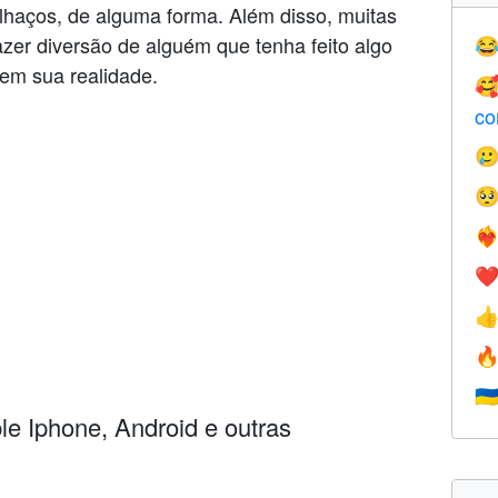
haços, de alguma forma. Além disso, muitas
zer diversão de alguém que tenha feito algo

em sua realidade.

co


❤️‍
❤


🇺
e Iphone, Android e outras