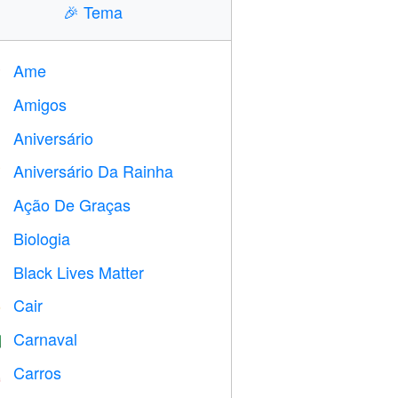
🎉
Tema
Ame
️
Amigos

Aniversário

Aniversário Da Rainha

Ação De Graças

Biologia

Black Lives Matter

Cair
️
Carnaval

Carros
