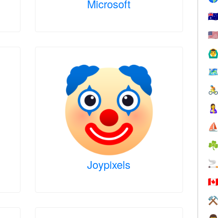
Microsoft
🇦
🇺
🙆‍♂
🗺


⛵
☘
Joypixels

🇨
⚒