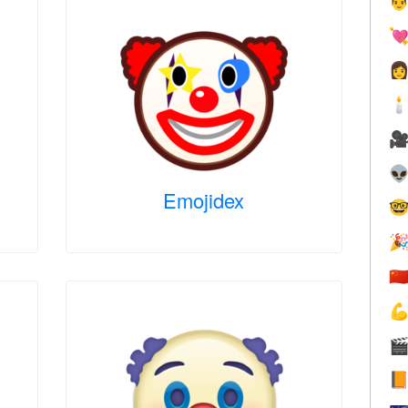






Emojidex


🇨


