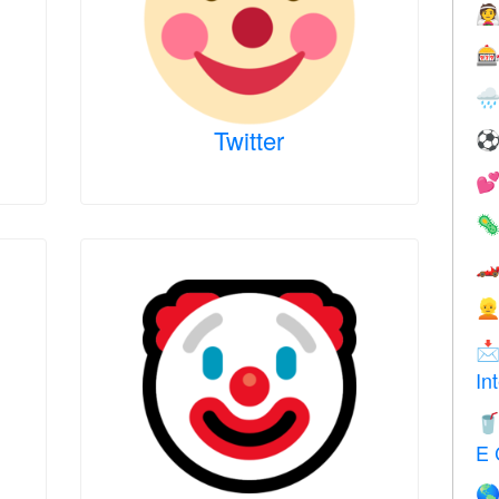



Twitter





In

E 
