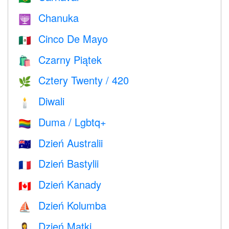
Chanuka
🕎
Cinco De Mayo
🇲🇽
Czarny Piątek
🛍
Cztery Twenty / 420
🌿
Diwali
🕯
Duma / Lgbtq+
🏳️‍🌈
Dzień Australii
🇦🇺
Dzień Bastylii
🇫🇷
Dzień Kanady
🇨🇦
Dzień Kolumba
⛵️
Dzień Matki
🤱