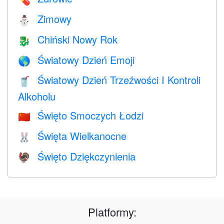
💊
Zimowy
⛄
Chiński Nowy Rok
🐉
Światowy Dzień Emoji
🌎
Światowy Dzień Trzeźwości I Kontroli
🥤
Alkoholu
Święto Smoczych Łodzi
🇨🇳
Święta Wielkanocne
🐰
Święto Dziękczynienia
🦃
Platformy: