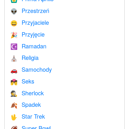
Przestrzeń
👽
Przyjaciele
😄
Przyjęcie
🎉
Ramadan
☪️
Religia
⛪️
Samochody
🚗
Seks
💏
Sherlock
🕵️
Spadek
🍂
Star Trek
🖖
Super Bowl
🏈