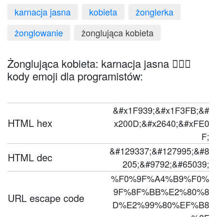
karnacja jasna
kobieta
żonglerka
żonglowanie
żonglująca kobieta
Żonglująca kobieta: karnacja jasna 🤹🏻‍♀️
kody emoji dla programistów:
&#x1F939;&#x1F3FB;&#
HTML hex
x200D;&#x2640;&#xFE0
F;
&#129337;&#127995;&#8
HTML dec
205;&#9792;&#65039;
%F0%9F%A4%B9%F0%
9F%8F%BB%E2%80%8
URL escape code
D%E2%99%80%EF%B8