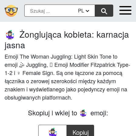
PL
Żonglująca kobieta: karnacja
🤹🏻‍♀️
jasna
Emoji The Woman Juggling: Light Skin Tone to
emoji 🤹 Juggling, 🏻 Emoji Modifier Fitzpatrick Type-
1-2 i ♀ Female Sign. Są one łączone za pomocą
łącznika o zerowej szerokości między każdym
znakiem i wyświetlanego jako pojedynczy emoji na
obsługiwanych platformach.
Skopiuj i wklej to
emoji:
🤹🏻‍♀️
Kopiuj