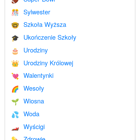
Sylwester
🎊
Szkoła Wyższa
🤓
Ukończenie Szkoły
🎓
Urodziny
🎂
Urodziny Królowej
👑
Walentynki
💘
Wesoły
🌈
Wiosna
🌱
Woda
💦
Wyścigi
🏎
Zdrowie