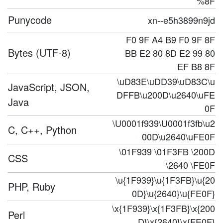
%8F
Punycode
xn--e5h3899n9jd
F0 9F A4 B9 F0 9F 8F
Bytes (UTF-8)
BB E2 80 8D E2 99 80
EF B8 8F
\uD83E\uDD39\uD83C\u
JavaScript, JSON,
DFFB\u200D\u2640\uFE
Java
0F
\U0001f939\U0001f3fb\u2
C, C++, Python
00D\u2640\uFE0F
\01F939 \01F3FB \200D
CSS
\2640 \FE0F
\u{1F939}\u{1F3FB}\u{20
PHP, Ruby
0D}\u{2640}\u{FE0F}
\x{1F939}\x{1F3FB}\x{200
Perl
D}\x{2640}\x{FE0F}