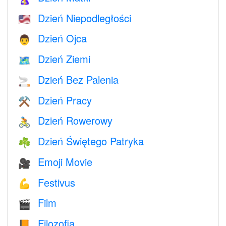
Dzień Niepodległości
🇺🇸
Dzień Ojca
👨
Dzień Ziemi
🗺️
Dzień Bez Palenia
🚬
Dzień Pracy
⚒️
Dzień Rowerowy
🚴
Dzień Świętego Patryka
☘️
Emoji Movie
🎥
Festivus
💪
Film
🎬
Filozofia
📙