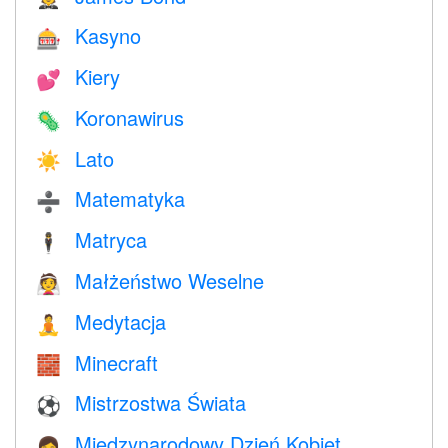
Kasyno
🎰
Kiery
💕
Koronawirus
🦠
Lato
☀️
Matematyka
➗
Matryca
🕴️
Małżeństwo Weselne
👰
Medytacja
🧘
Minecraft
🧱
Mistrzostwa Świata
⚽
Międzynarodowy Dzień Kobiet
👩