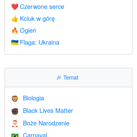
Czerwone serce
❤️
Kciuk w górę
👍
Ogień
🔥
Flaga: Ukraina
🇺🇦
🎉
Temat
Biologia
🦁
Black Lives Matter
✊🏿
Boże Narodzenie
🎅
Carnaval
🇧🇷