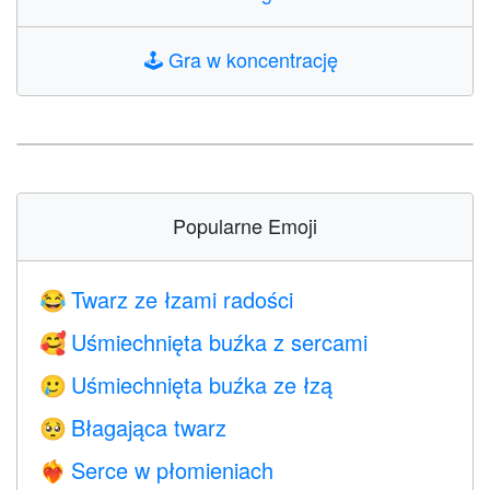
🕹️
Gra w koncentrację
Popularne Emoji
Twarz ze łzami radości
😂
Uśmiechnięta buźka z sercami
🥰
Uśmiechnięta buźka ze łzą
🥲
Błagająca twarz
🥺
Serce w płomieniach
❤️‍🔥