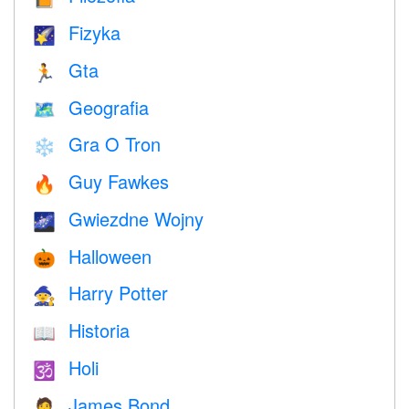
Fizyka
🌠
Gta
🏃
Geografia
🗺
Gra O Tron
❄️
Guy Fawkes
🔥
Gwiezdne Wojny
🌌
Halloween
🎃
Harry Potter
🧙
Historia
📖
Holi
🕉
James Bond
🤵