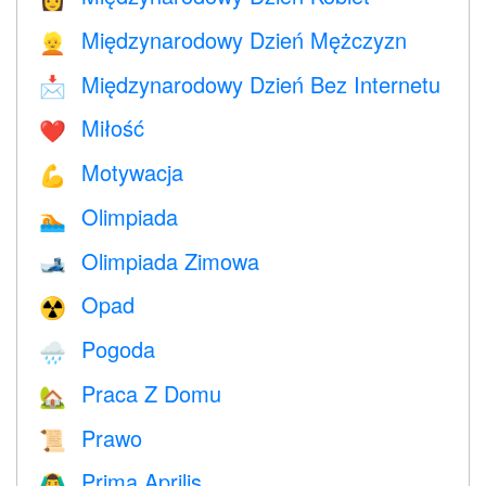
Międzynarodowy Dzień Mężczyzn
👱
Międzynarodowy Dzień Bez Internetu
📩
Miłość
❤️️
Motywacja
💪
Olimpiada
🏊
Olimpiada Zimowa
🎿
Opad
☢️
Pogoda
🌧
Praca Z Domu
🏡
Prawo
📜
Prima Aprilis
🙆‍♂️