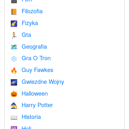
🎬
Filozofia
📙
Fizyka
🌠
Gta
🏃
Geografia
🗺
Gra O Tron
❄️
Guy Fawkes
🔥
Gwiezdne Wojny
🌌
Halloween
🎃
Harry Potter
🧙
Historia
📖
Holi