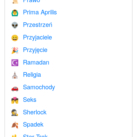
📜
Prima Aprilis
🙆‍♂️
Przestrzeń
👽
Przyjaciele
😄
Przyjęcie
🎉
Ramadan
☪️
Religia
⛪️
Samochody
🚗
Seks
💏
Sherlock
🕵️
Spadek
🍂
Star Trek