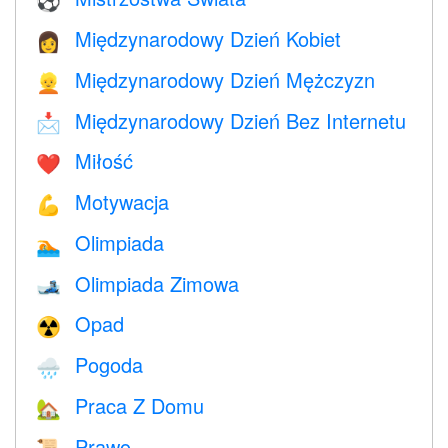
⚽
Międzynarodowy Dzień Kobiet
👩
Międzynarodowy Dzień Mężczyzn
👱
Międzynarodowy Dzień Bez Internetu
📩
Miłość
❤️️
Motywacja
💪
Olimpiada
🏊
Olimpiada Zimowa
🎿
Opad
☢️
Pogoda
🌧
Praca Z Domu
🏡
Prawo