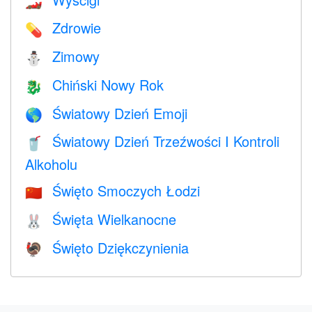
🏎
Zdrowie
💊
Zimowy
⛄
Chiński Nowy Rok
🐉
Światowy Dzień Emoji
🌎
Światowy Dzień Trzeźwości I Kontroli
🥤
Alkoholu
Święto Smoczych Łodzi
🇨🇳
Święta Wielkanocne
🐰
Święto Dziękczynienia
🦃