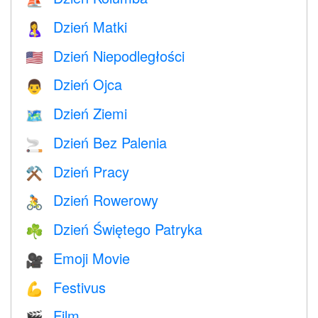
Dzień Matki
🤱
Dzień Niepodległości
🇺🇸
Dzień Ojca
👨
Dzień Ziemi
🗺️
Dzień Bez Palenia
🚬
Dzień Pracy
⚒️
Dzień Rowerowy
🚴
Dzień Świętego Patryka
☘️
Emoji Movie
🎥
Festivus
💪
Film