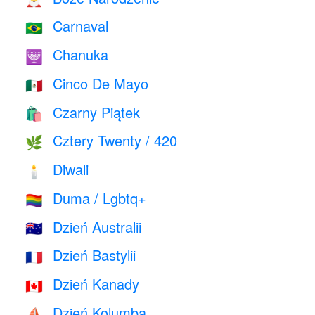
Carnaval
🇧🇷
Chanuka
🕎
Cinco De Mayo
🇲🇽
Czarny Piątek
🛍
Cztery Twenty / 420
🌿
Diwali
🕯
Duma / Lgbtq+
🏳️‍🌈
Dzień Australii
🇦🇺
Dzień Bastylii
🇫🇷
Dzień Kanady
🇨🇦
Dzień Kolumba
⛵️