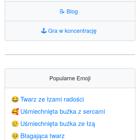
📝
Blog
🕹️
Gra w koncentrację
Popularne Emoji
Twarz ze łzami radości
😂
Uśmiechnięta buźka z sercami
🥰
Uśmiechnięta buźka ze łzą
🥲
Błagająca twarz
🥺