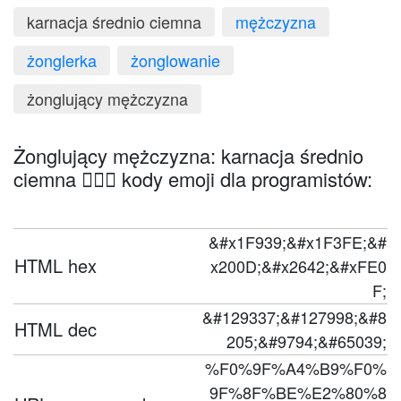
karnacja średnio ciemna
mężczyzna
żonglerka
żonglowanie
żonglujący mężczyzna
Żonglujący mężczyzna: karnacja średnio
ciemna 🤹🏾‍♂️ kody emoji dla programistów:
&#x1F939;&#x1F3FE;&#
HTML hex
x200D;&#x2642;&#xFE0
F;
&#129337;&#127998;&#8
HTML dec
205;&#9794;&#65039;
%F0%9F%A4%B9%F0%
9F%8F%BE%E2%80%8