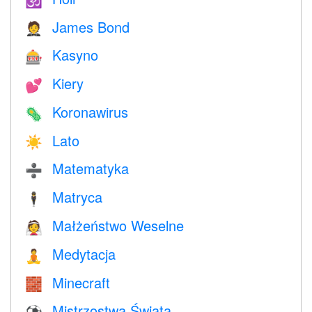
🕉
James Bond
🤵
Kasyno
🎰
Kiery
💕
Koronawirus
🦠
Lato
☀️
Matematyka
➗
Matryca
🕴️
Małżeństwo Weselne
👰
Medytacja
🧘
Minecraft
🧱
Mistrzostwa Świata