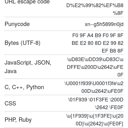
URL escape code
D%E2%99%82%EF%B8
%8F
Punycode
xn--g5h5899n0jd
F0 9F A4 B9 F0 9F 8F
Bytes (UTF-8)
BE E2 80 8D E2 99 82
EF B8 8F
\uD83E\uDD39\uD83C\u
JavaScript, JSON,
DFFE\u200D\u2642\uFE
Java
0F
\U0001f939\U0001f3fe\u2
C, C++, Python
00D\u2642\uFE0F
\01F939 \01F3FE \200D
CSS
\2642 \FE0F
\u{1F939}\u{1F3FE}\u{20
PHP, Ruby
0D}\u{2642}\u{FE0F}