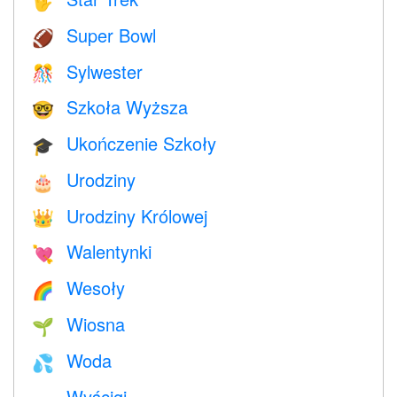
🖖
Super Bowl
🏈
Sylwester
🎊
Szkoła Wyższa
🤓
Ukończenie Szkoły
🎓
Urodziny
🎂
Urodziny Królowej
👑
Walentynki
💘
Wesoły
🌈
Wiosna
🌱
Woda
💦
Wyścigi