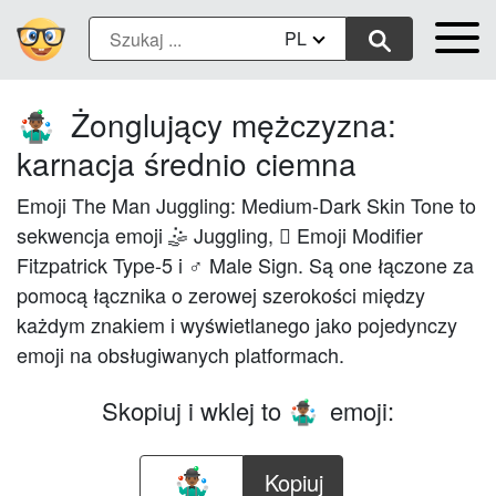
PL
Żonglujący mężczyzna:
🤹🏾‍♂️
karnacja średnio ciemna
Emoji The Man Juggling: Medium-Dark Skin Tone to
sekwencja emoji 🤹 Juggling, 🏾 Emoji Modifier
Fitzpatrick Type-5 i ♂ Male Sign. Są one łączone za
pomocą łącznika o zerowej szerokości między
każdym znakiem i wyświetlanego jako pojedynczy
emoji na obsługiwanych platformach.
Skopiuj i wklej to
emoji:
🤹🏾‍♂️
Kopiuj