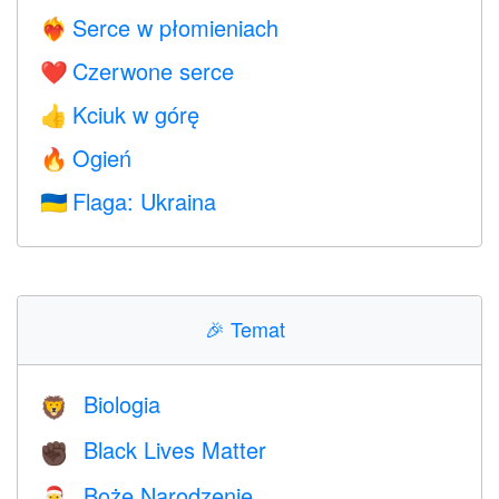
Serce w płomieniach
❤️‍🔥
Czerwone serce
❤️
Kciuk w górę
👍
Ogień
🔥
Flaga: Ukraina
🇺🇦
🎉
Temat
Biologia
🦁
Black Lives Matter
✊🏿
Boże Narodzenie
🎅