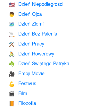
Dzień Niepodległości
🇺🇸
Dzień Ojca
👨
Dzień Ziemi
🗺️
Dzień Bez Palenia
🚬
Dzień Pracy
⚒️
Dzień Rowerowy
🚴
Dzień Świętego Patryka
☘️
Emoji Movie
🎥
Festivus
💪
Film
🎬
Filozofia
📙