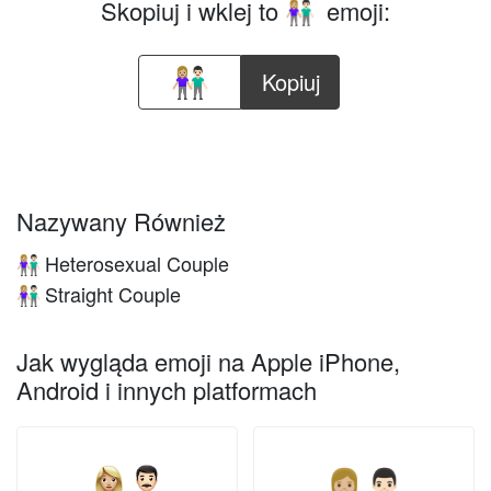
Skopiuj i wklej to
emoji:
👩🏼‍🤝‍👨🏻
Kopiuj
Nazywany Również
Heterosexual Couple
👩🏼‍🤝‍👨🏻
Straight Couple
👩🏼‍🤝‍👨🏻
Jak wygląda emoji na Apple iPhone,
Android i innych platformach