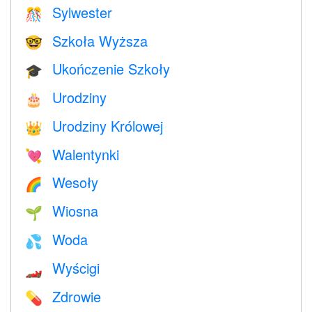
Sylwester
🎊
Szkoła Wyższa
🤓
Ukończenie Szkoły
🎓
Urodziny
🎂
Urodziny Królowej
👑
Walentynki
💘
Wesoły
🌈
Wiosna
🌱
Woda
💦
Wyścigi
🏎
Zdrowie
💊