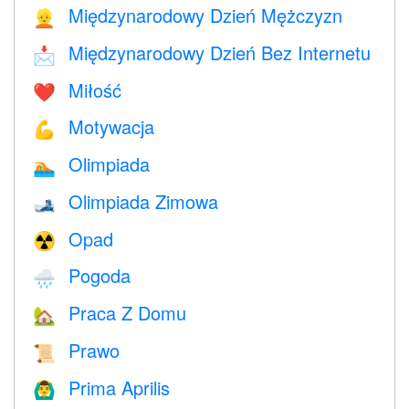
Międzynarodowy Dzień Mężczyzn
👱
Międzynarodowy Dzień Bez Internetu
📩
Miłość
❤️️
Motywacja
💪
Olimpiada
🏊
Olimpiada Zimowa
🎿
Opad
☢️
Pogoda
🌧
Praca Z Domu
🏡
Prawo
📜
Prima Aprilis
🙆‍♂️