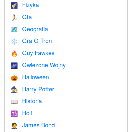
Fizyka
🌠
Gta
🏃
Geografia
🗺
Gra O Tron
❄️
Guy Fawkes
🔥
Gwiezdne Wojny
🌌
Halloween
🎃
Harry Potter
🧙
Historia
📖
Holi
🕉
James Bond
🤵