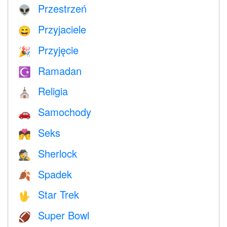
Przestrzeń
👽
Przyjaciele
😄
Przyjęcie
🎉
Ramadan
☪️
Religia
⛪️
Samochody
🚗
Seks
💏
Sherlock
🕵️
Spadek
🍂
Star Trek
🖖
Super Bowl
🏈