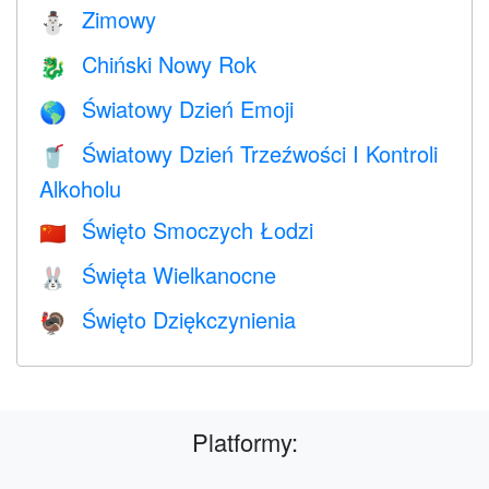
Zimowy
⛄
Chiński Nowy Rok
🐉
Światowy Dzień Emoji
🌎
Światowy Dzień Trzeźwości I Kontroli
🥤
Alkoholu
Święto Smoczych Łodzi
🇨🇳
Święta Wielkanocne
🐰
Święto Dziękczynienia
🦃
Platformy: