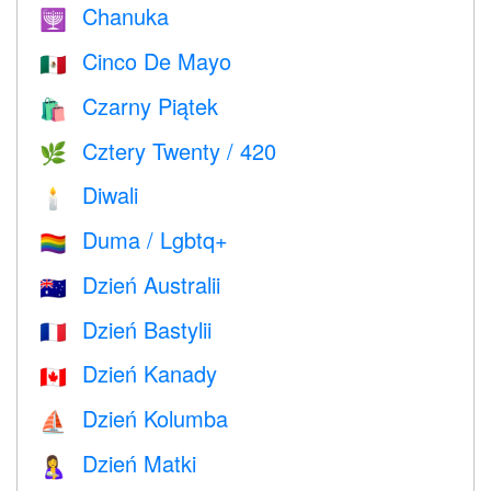
Chanuka
🕎
Cinco De Mayo
🇲🇽
Czarny Piątek
🛍
Cztery Twenty / 420
🌿
Diwali
🕯
Duma / Lgbtq+
🏳️‍🌈
Dzień Australii
🇦🇺
Dzień Bastylii
🇫🇷
Dzień Kanady
🇨🇦
Dzień Kolumba
⛵️
Dzień Matki
🤱