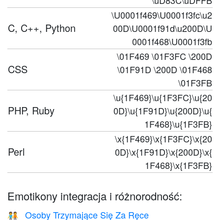
\uD83C\uDFFB
\U0001f469\U0001f3fc\u2
C, C++, Python
00D\U0001f91d\u200D\U
0001f468\U0001f3fb
\01F469 \01F3FC \200D
CSS
\01F91D \200D \01F468
\01F3FB
\u{1F469}\u{1F3FC}\u{20
PHP, Ruby
0D}\u{1F91D}\u{200D}\u{
1F468}\u{1F3FB}
\x{1F469}\x{1F3FC}\x{20
Perl
0D}\x{1F91D}\x{200D}\x{
1F468}\x{1F3FB}
Emotikony integracja i różnorodność:
Osoby Trzymające Się Za Ręce
🧑‍🤝‍🧑