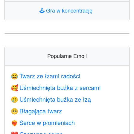
🕹️
Gra w koncentrację
Popularne Emoji
Twarz ze łzami radości
😂
Uśmiechnięta buźka z sercami
🥰
Uśmiechnięta buźka ze łzą
🥲
Błagająca twarz
🥺
Serce w płomieniach
❤️‍🔥