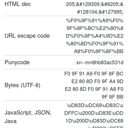
HTML dec
205;&#129309;&#8205;&
#128104;&#127995;
%F0%9F%91%A9%F0%
9F%8F%BC%E2%80%8
URL escape code
D%F0%9F%A4%9D%E2
%80%8D%F0%9F%91%
A8%F0%9F%8F%BB
Punycode
xn--mn8hb83ac531d
F0 9F 91 A9 F0 9F 8F BC
E2 80 8D F0 9F A4 9D
Bytes (UTF-8)
E2 80 8D F0 9F 91 A8 F0
9F 8F BB
\uD83D\uDC69\uD83C\u
JavaScript, JSON,
DFFC\u200D\uD83E\uDD
Java
1D\u200D\uD83D\uDC68