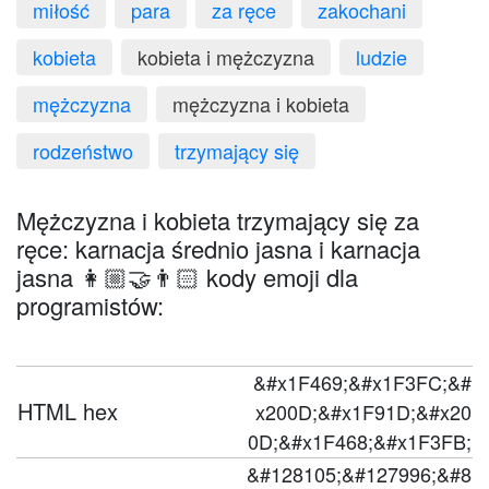
miłość
para
za ręce
zakochani
kobieta
kobieta i mężczyzna
ludzie
mężczyzna
mężczyzna i kobieta
rodzeństwo
trzymający się
Mężczyzna i kobieta trzymający się za
ręce: karnacja średnio jasna i karnacja
jasna 👩🏼‍🤝‍👨🏻 kody emoji dla
programistów:
&#x1F469;&#x1F3FC;&#
HTML hex
x200D;&#x1F91D;&#x20
0D;&#x1F468;&#x1F3FB;
&#128105;&#127996;&#8