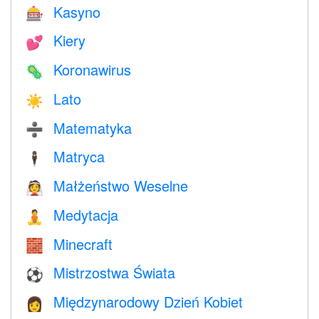
Kasyno
🎰
Kiery
💕
Koronawirus
🦠
Lato
☀️
Matematyka
➗
Matryca
🕴️
Małżeństwo Weselne
👰
Medytacja
🧘
Minecraft
🧱
Mistrzostwa Świata
⚽
Międzynarodowy Dzień Kobiet
👩