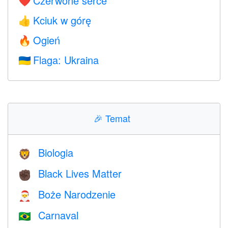
Czerwone serce
❤️
Kciuk w górę
👍
Ogień
🔥
Flaga: Ukraina
🇺🇦
🎉
Temat
Biologia
🦁
Black Lives Matter
✊🏿
Boże Narodzenie
🎅
Carnaval
🇧🇷