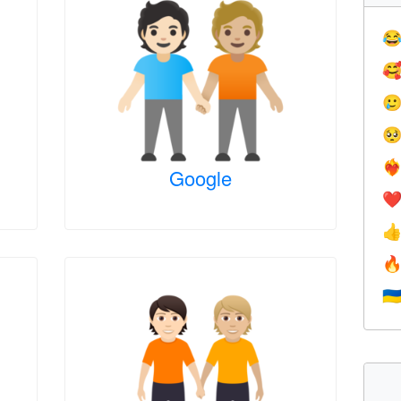




❤️‍
Google
❤


🇺