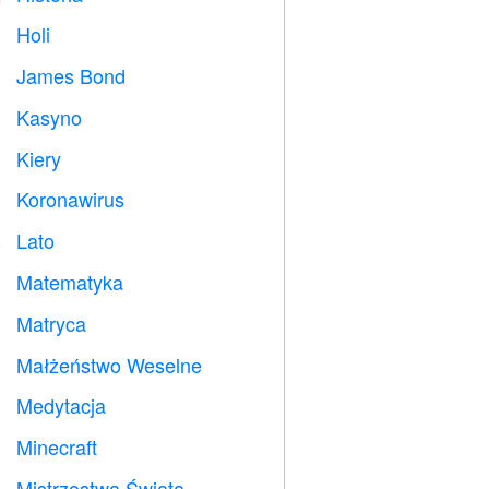
Holi

James Bond

Kasyno

Kiery

Koronawirus

Lato
️
Matematyka
➗
Matryca
️
Małżeństwo Weselne

Medytacja

Minecraft

Mistrzostwa Świata