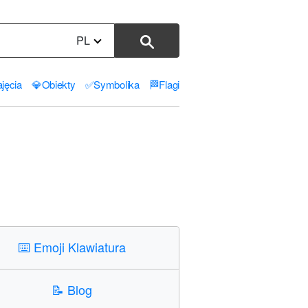
PL
jęcia
💎
Obiekty
✅
Symbolika
🏁
Flagi
⌨️
Emoji Klawiatura
📝
Blog