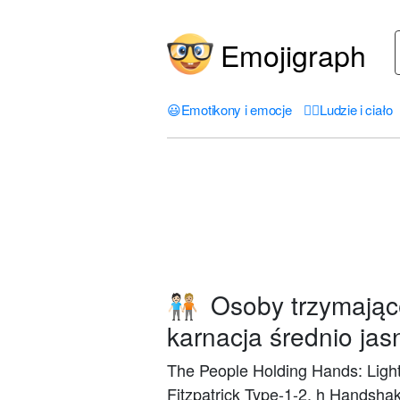
Emojigraph
😃
Emotikony i emocje
🤦‍♀️
Ludzie i ciało
Osoby trzymające 
🧑🏻‍🤝‍🧑🏼
karnacja średnio jas
The People Holding Hands: Light
Fitzpatrick Type-1-2, h Handshake