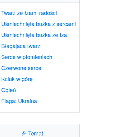
Twarz ze łzami radości

Uśmiechnięta buźka z sercami

Uśmiechnięta buźka ze łzą

Błagająca twarz

Serce w płomieniach

Czerwone serce
️
Kciuk w górę

Ogień

Flaga: Ukraina

🎉
Temat