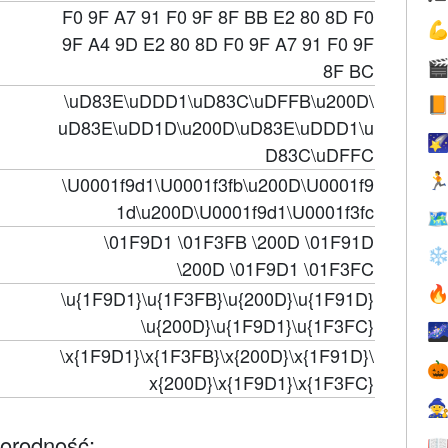
F0 9F A7 91 F0 9F 8F BB E2 80 8D F0

9F A4 9D E2 80 8D F0 9F A7 91 F0 9F

8F BC
\uD83E\uDDD1\uD83C\uDFFB\u200D\

uD83E\uDD1D\u200D\uD83E\uDDD1\u

D83C\uDFFC

\U0001f9d1\U0001f3fb\u200D\U0001f9
1d\u200D\U0001f9d1\U0001f3fc

\01F9D1 \01F3FB \200D \01F91D
❄
\200D \01F9D1 \01F3FC

\u{1F9D1}\u{1F3FB}\u{200D}\u{1F91D}
\u{200D}\u{1F9D1}\u{1F3FC}

\x{1F9D1}\x{1F3FB}\x{200D}\x{1F91D}\

x{200D}\x{1F9D1}\x{1F3FC}

norodność:
