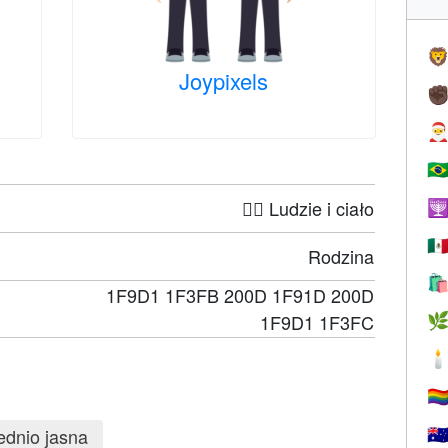

Joypixels
✊

🇧
🤦‍♀️ Ludzie i ciało

🇲
Rodzina

1F9D1 1F3FB 200D 1F91D 200D
1F9D1 1F3FC


🏳️‍
ednio jasna
🇦