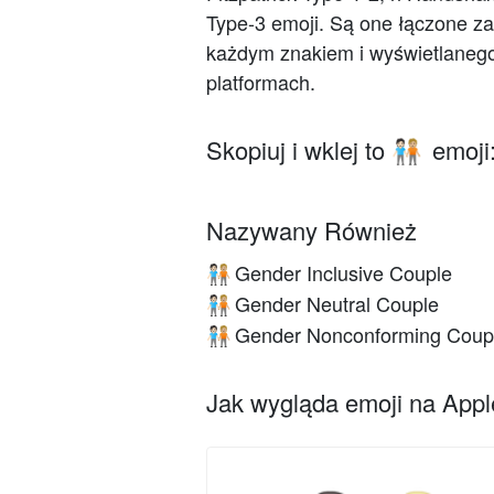
Type-3 emoji. Są one łączone z
każdym znakiem i wyświetlanego
platformach.
Skopiuj i wklej to
emoji
🧑🏻‍🤝‍🧑🏼
Nazywany Również
Gender Inclusive Couple
🧑🏻‍🤝‍🧑🏼
Gender Neutral Couple
🧑🏻‍🤝‍🧑🏼
Gender Nonconforming Coup
🧑🏻‍🤝‍🧑🏼
Jak wygląda emoji na Apple