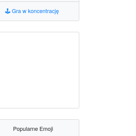
🕹️
Gra w koncentrację
Popularne Emoji