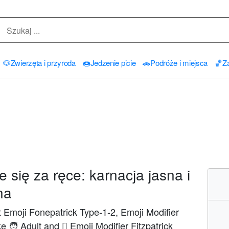
🐶
Zwierzęta i przyroda
🍩
Jedzenie picie
🚗
Podróże i miejsca
🏀
Za
się za ręce: karnacja jasna i
na
 Emoji Fonepatrick Type-1-2, Emoji Modifier
 🧑 Adult and 🏼 Emoji Modifier Fitzpatrick