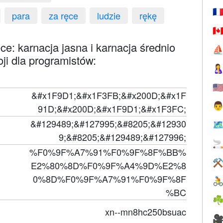
🇫
para
za ręce
ludzie
rękę
🇨
ce: karnacja jasna i karnacja średnio
⛵
ji dla programistów:

🇺
&#x1F9D1;&#x1F3FB;&#x200D;&#x1F

91D;&#x200D;&#x1F9D1;&#x1F3FC;
&#129489;&#127995;&#8205;&#12930
🗺
9;&#8205;&#129489;&#127996;

%F0%9F%A7%91%F0%9F%8F%BB%
⚒
E2%80%8D%F0%9F%A4%9D%E2%8
0%8D%F0%9F%A7%91%F0%9F%8F

%BC
☘
xn--mn8hc250bsuac
