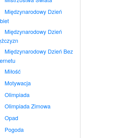
⚽
Międzynarodowy Dzień

biet
Międzynarodowy Dzień

żczyzn
Międzynarodowy Dzień Bez

ternetu
Miłość
️
Motywacja

Olimpiada

Olimpiada Zimowa

Opad
️
Pogoda
