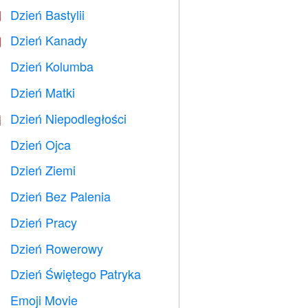
Dzień Bastylii

Dzień Kanady

Dzień Kolumba
️
Dzień Matki

Dzień Niepodległości

Dzień Ojca

Dzień Ziemi
️
Dzień Bez Palenia

Dzień Pracy
️
Dzień Rowerowy

Dzień Świętego Patryka
️
Emoji Movie
