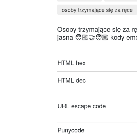
osoby trzymające się za ręce
Osoby trzymające się za rę
jasna 🧑🏻‍🤝‍🧑🏼 kody emo
HTML hex
HTML dec
URL escape code
Punycode