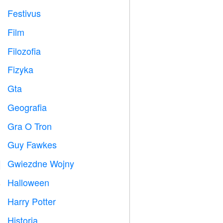
Festivus

Film

Filozofia

Fizyka

Gta

Geografia

Gra O Tron
️
Guy Fawkes

Gwiezdne Wojny

Halloween

Harry Potter

Historia
