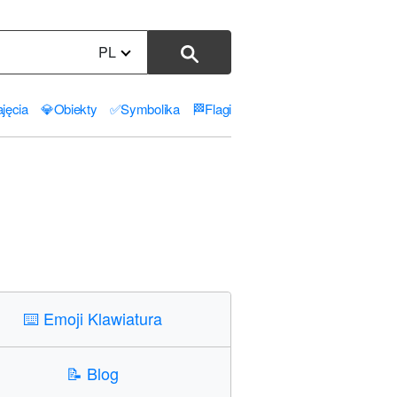
PL
jęcia
💎
Obiekty
✅
Symbolika
🏁
Flagi
⌨️
Emoji Klawiatura
📝
Blog