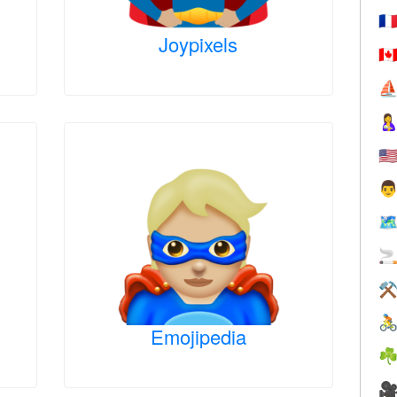
🇫
Joypixels
🇨
⛵

🇺

🗺

⚒

Emojipedia
☘
