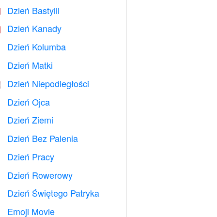
Dzień Bastylii

Dzień Kanady

Dzień Kolumba
️
Dzień Matki

Dzień Niepodległości

Dzień Ojca

Dzień Ziemi
️
Dzień Bez Palenia

Dzień Pracy
️
Dzień Rowerowy

Dzień Świętego Patryka
️
Emoji Movie
