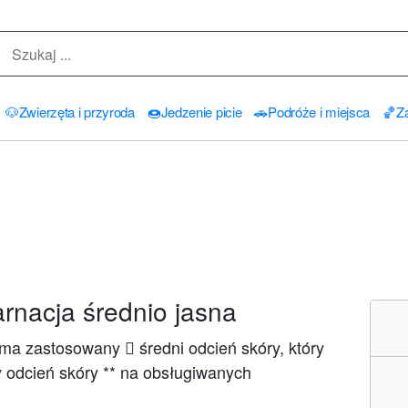
🐶
Zwierzęta i przyroda
🍩
Jedzenie picie
🚗
Podróże i miejsca
🏀
Za
rnacja średnio jasna
ma zastosowany 🏼 średni odcień skóry, który
y odcień skóry ** na obsługiwanych