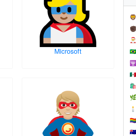

✊

Microsoft
🇧

🇲



🏳️‍
🇦