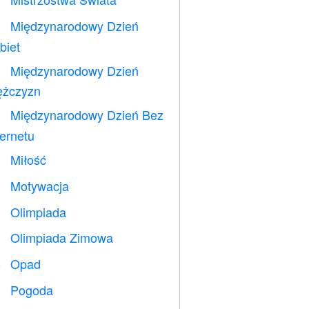
⚽
Międzynarodowy Dzień

biet
Międzynarodowy Dzień

żczyzn
Międzynarodowy Dzień Bez

ternetu
Miłość
️
Motywacja

Olimpiada

Olimpiada Zimowa

Opad
️
Pogoda
