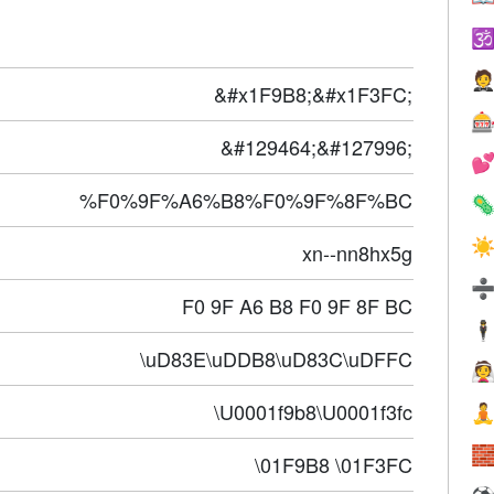


&#x1F9B8;&#x1F3FC;

&#129464;&#127996;

%F0%9F%A6%B8%F0%9F%8F%BC

☀
xn--nn8hx5g
F0 9F A6 B8 F0 9F 8F BC
🕴
\uD83E\uDDB8\uD83C\uDFFC

\U0001f9b8\U0001f3fc


\01F9B8 \01F3FC