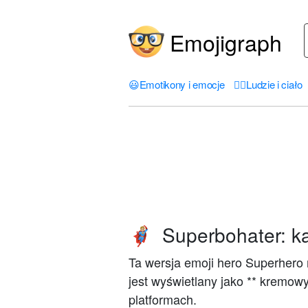
Emojigraph
😃
Emotikony i emocje
🤦‍♀️
Ludzie i ciało
Superbohater: ka
🦸🏼
Ta wersja emoji hero Superhero 
jest wyświetlany jako ** kremow
platformach.