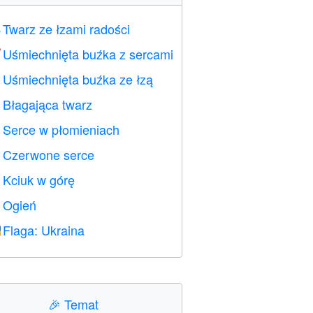
Twarz ze łzami radości

Uśmiechnięta buźka z sercami

Uśmiechnięta buźka ze łzą

Błagająca twarz

Serce w płomieniach

Czerwone serce
️
Kciuk w górę

Ogień

Flaga: Ukraina

🎉
Temat