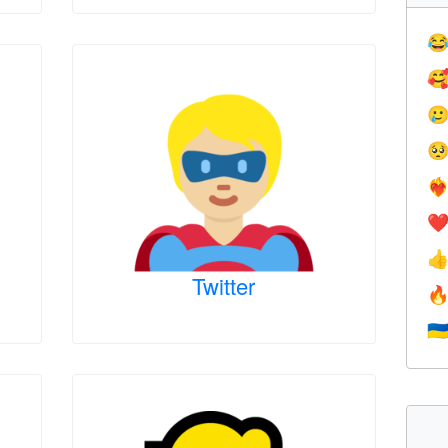




❤️‍
❤

Twitter

🇺