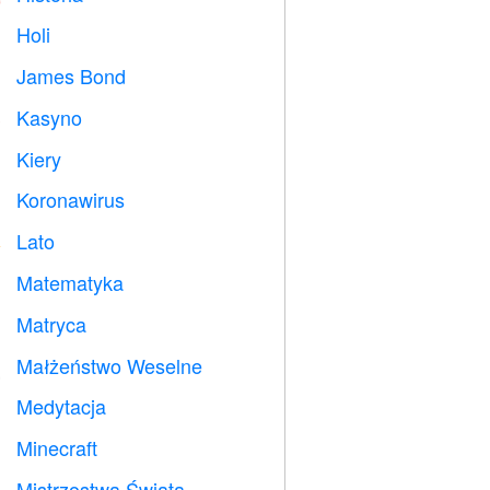
Holi

James Bond

Kasyno

Kiery

Koronawirus

Lato
️
Matematyka
➗
Matryca
️
Małżeństwo Weselne

Medytacja

Minecraft

Mistrzostwa Świata