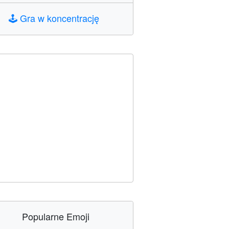
🕹️
Gra w koncentrację
Popularne Emoji