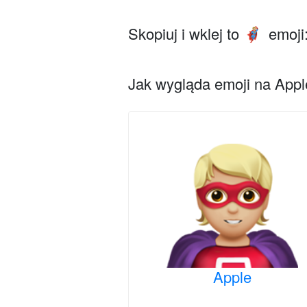
Skopiuj i wklej to
emoji
🦸🏼
Jak wygląda emoji na Apple
Apple