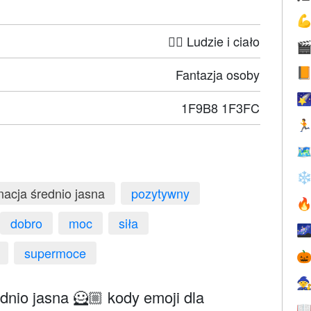

🤦‍♀️ Ludzie i ciało

Fantazja osoby


1F9B8 1F3FC


❄
nacja średnio jasna
pozytywny

dobro
moc
siła

supermoce


dnio jasna 🦸🏼 kody emoji dla
