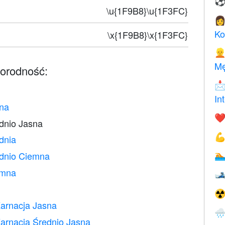
\u{1F9B8}\u{1F3FC}

Ko
\x{1F9B8}\x{1F3FC}

Mę
norodność:

In
sna
❤️
dnio Jasna

dnia
ednio Ciemna

emna

☢
arnacja Jasna

arnacja Średnio Jasna