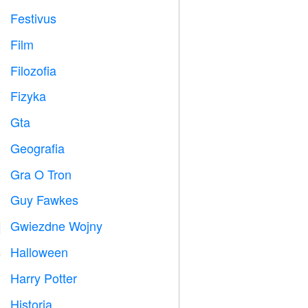
Festivus

Film

Filozofia

Fizyka

Gta

Geografia

Gra O Tron
️
Guy Fawkes

Gwiezdne Wojny

Halloween

Harry Potter

Historia
