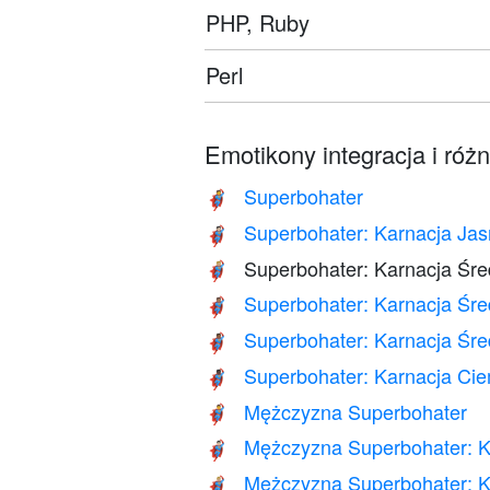
PHP, Ruby
Perl
Emotikony integracja i róż
Superbohater
🦸
Superbohater: Karnacja Ja
🦸🏻
Superbohater: Karnacja Śre
🦸🏼
Superbohater: Karnacja Śre
🦸🏽
Superbohater: Karnacja Śr
🦸🏾
Superbohater: Karnacja Ci
🦸🏿
Mężczyzna Superbohater
🦸‍♂️
Mężczyzna Superbohater: K
🦸🏻‍♂️
Mężczyzna Superbohater: K
🦸🏼‍♂️