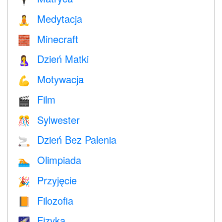
Medytacja
🧘
Minecraft
🧱
Dzień Matki
🤱
Motywacja
💪
Film
🎬
Sylwester
🎊
Dzień Bez Palenia
🚬
Olimpiada
🏊
Przyjęcie
🎉
Filozofia
📙
Fizyka