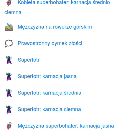
Kobieta superbohater: karnacja średnio
🦸🏾‍♀️
ciemna
Mężczyzna na rowerze górskim
🚵‍♂️
Prawostronny dymek złości
🗯️
Superłotr
🦹
Superłotr: karnacja jasna
🦹🏻
Superłotr: karnacja średnia
🦹🏽
Superłotr: karnacja ciemna
🦹🏿
Mężczyzna superbohater: karnacja jasna
🦸🏻‍♂️