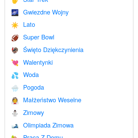
🖖
Gwiezdne Wojny
🌌
Lato
☀️
Super Bowl
🏈
Święto Dziękczynienia
🦃
Walentynki
💘
Woda
💦
Pogoda
🌧
Małżeństwo Weselne
👰
Zimowy
⛄
Olimpiada Zimowa
🎿
Praca Z Domu