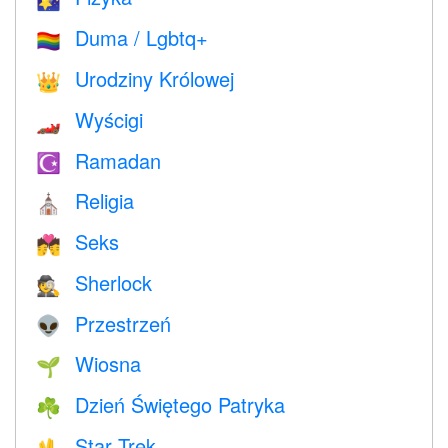
🌠
Duma / Lgbtq+
🏳️‍🌈
Urodziny Królowej
👑
Wyścigi
🏎
Ramadan
☪️
Religia
⛪️
Seks
💏
Sherlock
🕵️
Przestrzeń
👽
Wiosna
🌱
Dzień Świętego Patryka
☘️
Star Trek