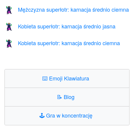
Mężczyzna superłotr: karnacja średnio ciemna
🦹🏾‍♂️
Kobieta superłotr: karnacja średnio jasna
🦹🏼‍♀️
Kobieta superłotr: karnacja średnio ciemna
🦹🏾‍♀️
⌨️
Emoji Klawiatura
📝
Blog
🕹️
Gra w koncentrację