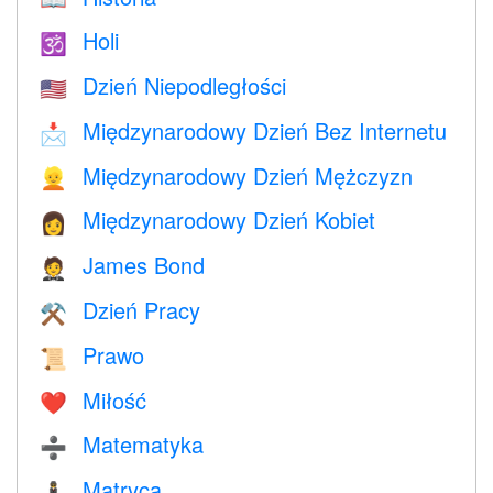
Holi
🕉
Dzień Niepodległości
🇺🇸
Międzynarodowy Dzień Bez Internetu
📩
Międzynarodowy Dzień Mężczyzn
👱
Międzynarodowy Dzień Kobiet
👩
James Bond
🤵
Dzień Pracy
⚒️
Prawo
📜
Miłość
❤️️
Matematyka
➗
Matryca
🕴️