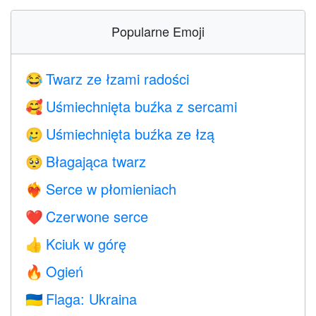
Popularne Emoji
Twarz ze łzami radości
😂
Uśmiechnięta buźka z sercami
🥰
Uśmiechnięta buźka ze łzą
🥲
Błagająca twarz
🥺
Serce w płomieniach
❤️‍🔥
Czerwone serce
❤️
Kciuk w górę
👍
Ogień
🔥
Flaga: Ukraina
🇺🇦