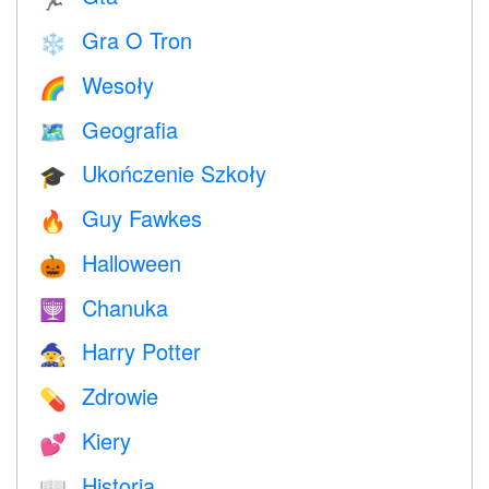
Gra O Tron
❄️
Wesoły
🌈
Geografia
🗺
Ukończenie Szkoły
🎓
Guy Fawkes
🔥
Halloween
🎃
Chanuka
🕎
Harry Potter
🧙
Zdrowie
💊
Kiery
💕
Historia
📖