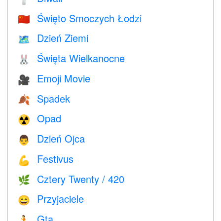
Święto Smoczych Łodzi
🇨🇳
Dzień Ziemi
🗺️
Święta Wielkanocne
🐰
Emoji Movie
🎥
Spadek
🍂
Opad
☢️
Dzień Ojca
👨
Festivus
💪
Cztery Twenty / 420
🌿
Przyjaciele
😄
Gta
🏃