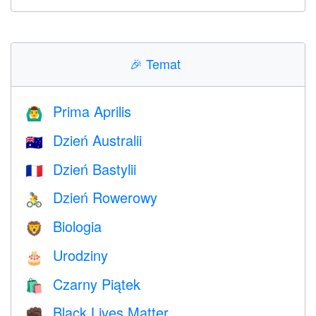
🎉
Temat
Prima Aprilis
🙆‍♂️
Dzień Australii
🇦🇺
Dzień Bastylii
🇫🇷
Dzień Rowerowy
🚴
Biologia
🦁
Urodziny
🎂
Czarny Piątek
🛍
Black Lives Matter
✊🏿