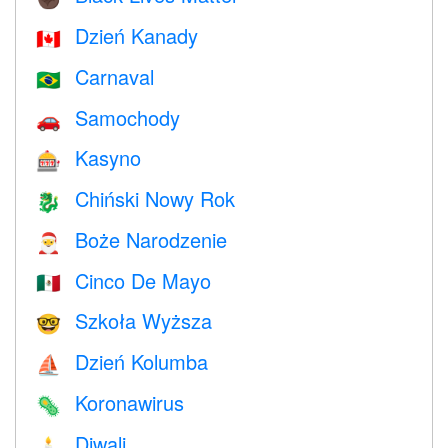
Dzień Kanady
🇨🇦
Carnaval
🇧🇷
Samochody
🚗
Kasyno
🎰
Chiński Nowy Rok
🐉
Boże Narodzenie
🎅
Cinco De Mayo
🇲🇽
Szkoła Wyższa
🤓
Dzień Kolumba
⛵️
Koronawirus
🦠
Diwali
🕯