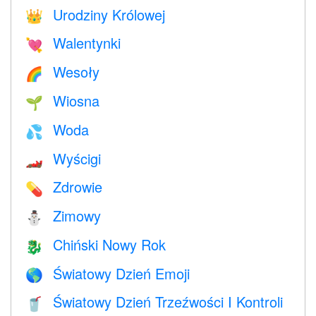
Urodziny Królowej
👑
Walentynki
💘
Wesoły
🌈
Wiosna
🌱
Woda
💦
Wyścigi
🏎
Zdrowie
💊
Zimowy
⛄
Chiński Nowy Rok
🐉
Światowy Dzień Emoji
🌎
Światowy Dzień Trzeźwości I Kontroli
🥤