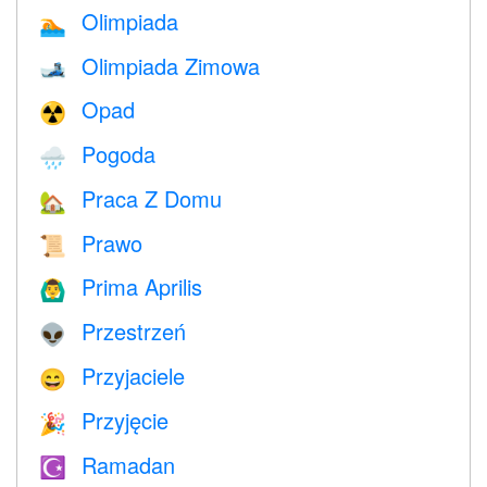
Olimpiada
🏊
Olimpiada Zimowa
🎿
Opad
☢️
Pogoda
🌧
Praca Z Domu
🏡
Prawo
📜
Prima Aprilis
🙆‍♂️
Przestrzeń
👽
Przyjaciele
😄
Przyjęcie
🎉
Ramadan
☪️