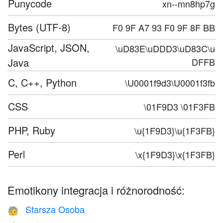
Punycode
xn--mn8hp7g
Bytes (UTF-8)
F0 9F A7 93 F0 9F 8F BB
JavaScript, JSON,
\uD83E\uDDD3\uD83C\u
Java
DFFB
C, C++, Python
\U0001f9d3\U0001f3fb
CSS
\01F9D3 \01F3FB
PHP, Ruby
\u{1F9D3}\u{1F3FB}
Perl
\x{1F9D3}\x{1F3FB}
Emotikony integracja i różnorodność:
Starsza Osoba
🧓