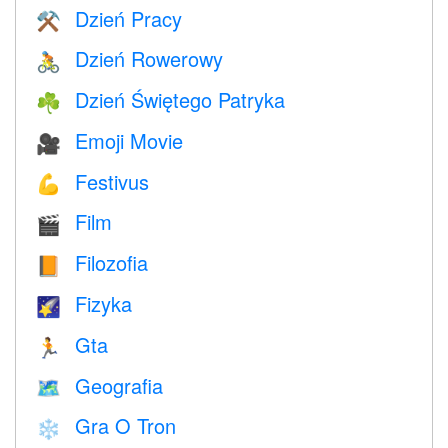
Dzień Pracy
⚒️
Dzień Rowerowy
🚴
Dzień Świętego Patryka
☘️
Emoji Movie
🎥
Festivus
💪
Film
🎬
Filozofia
📙
Fizyka
🌠
Gta
🏃
Geografia
🗺
Gra O Tron
❄️