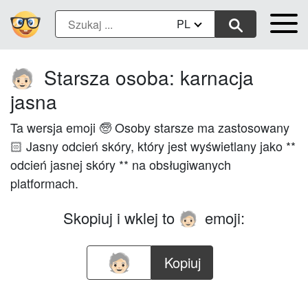
PL
Starsza osoba: karnacja
🧓🏻
jasna
Ta wersja emoji 🧓 Osoby starsze ma zastosowany
🏻 Jasny odcień skóry, który jest wyświetlany jako **
odcień jasnej skóry ** na obsługiwanych
platformach.
Skopiuj i wklej to
emoji:
🧓🏻
Kopiuj