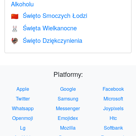
Alkoholu
Święto Smoczych Łodzi
🇨🇳
Święta Wielkanocne
🐰
Święto Dziękczynienia
🦃
Platformy:
Apple
Google
Facebook
Twitter
Samsung
Microsoft
Whatsapp
Messenger
Joypixels
Openmoji
Emojidex
Htc
Lg
Mozilla
Softbank