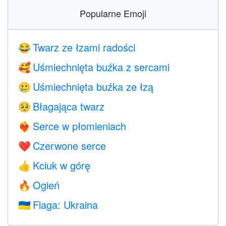
Popularne Emoji
Twarz ze łzami radości
😂
Uśmiechnięta buźka z sercami
🥰
Uśmiechnięta buźka ze łzą
🥲
Błagająca twarz
🥺
Serce w płomieniach
❤️‍🔥
Czerwone serce
❤️
Kciuk w górę
👍
Ogień
🔥
Flaga: Ukraina
🇺🇦