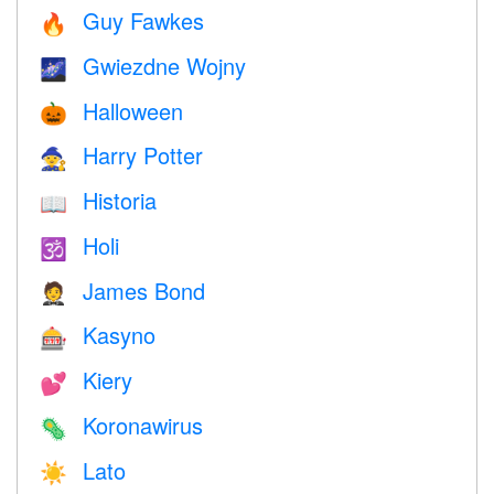
Guy Fawkes
🔥
Gwiezdne Wojny
🌌
Halloween
🎃
Harry Potter
🧙
Historia
📖
Holi
🕉
James Bond
🤵
Kasyno
🎰
Kiery
💕
Koronawirus
🦠
Lato
☀️