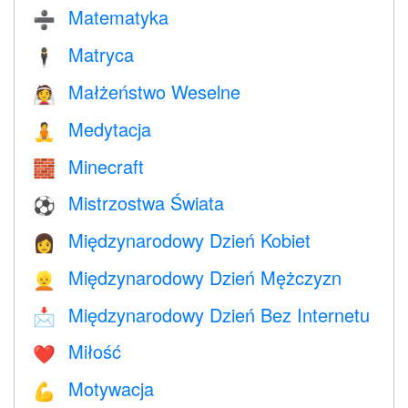
Matematyka
➗
Matryca
🕴️
Małżeństwo Weselne
👰
Medytacja
🧘
Minecraft
🧱
Mistrzostwa Świata
⚽
Międzynarodowy Dzień Kobiet
👩
Międzynarodowy Dzień Mężczyzn
👱
Międzynarodowy Dzień Bez Internetu
📩
Miłość
❤️️
Motywacja
💪