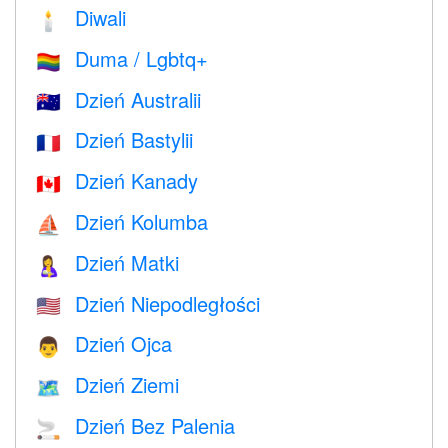
Diwali
🕯
Duma / Lgbtq+
🏳️‍🌈
Dzień Australii
🇦🇺
Dzień Bastylii
🇫🇷
Dzień Kanady
🇨🇦
Dzień Kolumba
⛵️
Dzień Matki
🤱
Dzień Niepodległości
🇺🇸
Dzień Ojca
👨
Dzień Ziemi
🗺️
Dzień Bez Palenia
🚬