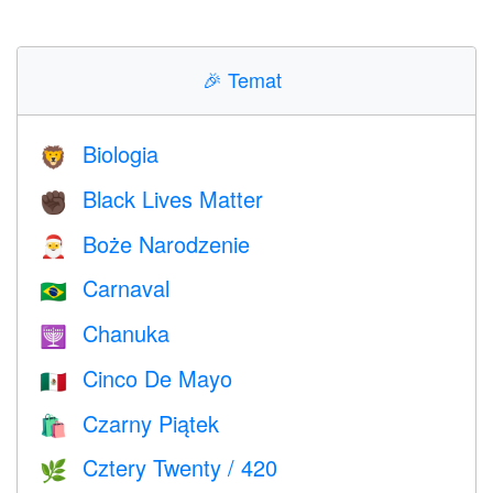
🎉
Temat
Biologia
🦁
Black Lives Matter
✊🏿
Boże Narodzenie
🎅
Carnaval
🇧🇷
Chanuka
🕎
Cinco De Mayo
🇲🇽
Czarny Piątek
🛍
Cztery Twenty / 420
🌿