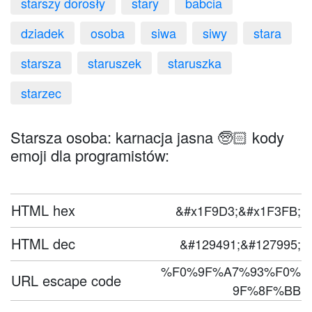
starszy dorosły
stary
babcia
dziadek
osoba
siwa
siwy
stara
starsza
staruszek
staruszka
starzec
Starsza osoba: karnacja jasna 🧓🏻 kody
emoji dla programistów:
HTML hex
&#x1F9D3;&#x1F3FB;
HTML dec
&#129491;&#127995;
%F0%9F%A7%93%F0%
URL escape code
9F%8F%BB