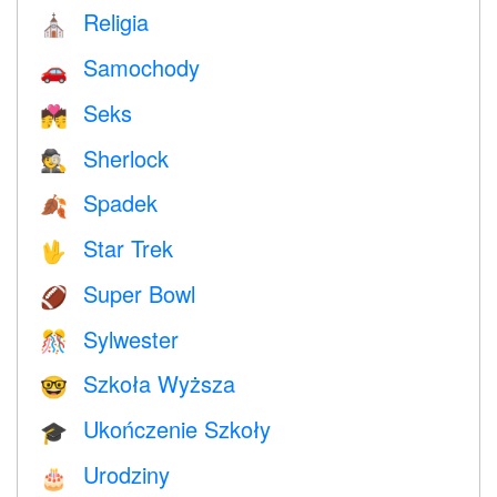
Religia
⛪️
Samochody
🚗
Seks
💏
Sherlock
🕵️
Spadek
🍂
Star Trek
🖖
Super Bowl
🏈
Sylwester
🎊
Szkoła Wyższa
🤓
Ukończenie Szkoły
🎓
Urodziny
🎂