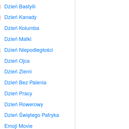
Dzień Bastylii

Dzień Kanady

Dzień Kolumba
️
Dzień Matki

Dzień Niepodległości

Dzień Ojca

Dzień Ziemi
️
Dzień Bez Palenia

Dzień Pracy
️
Dzień Rowerowy

Dzień Świętego Patryka
️
Emoji Movie
