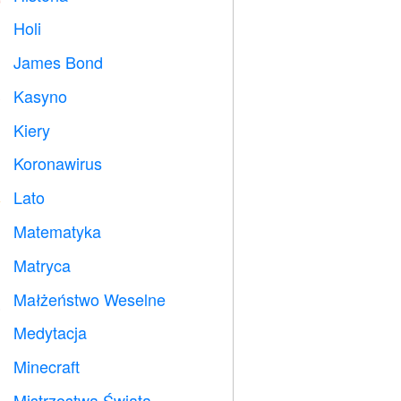
Holi

James Bond

Kasyno

Kiery

Koronawirus

Lato
️
Matematyka
➗
Matryca
️
Małżeństwo Weselne

Medytacja

Minecraft

Mistrzostwa Świata