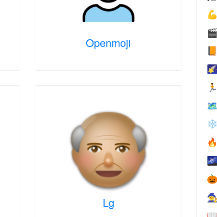


Openmoji




❄




Lg
