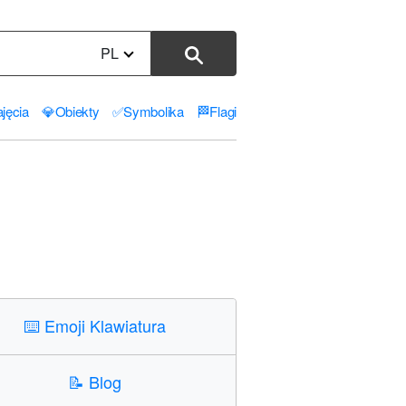
PL
jęcia
💎
Obiekty
✅
Symbolika
🏁
Flagi
⌨️
Emoji Klawiatura
📝
Blog