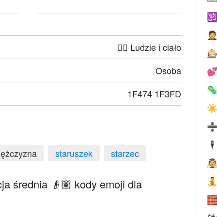


🤦‍♀️ Ludzie i ciało

Osoba


1F474 1F3FD
☀
🕴
mężczyzna
staruszek
starzec

ja średnia 👴🏽 kody emoji dla

