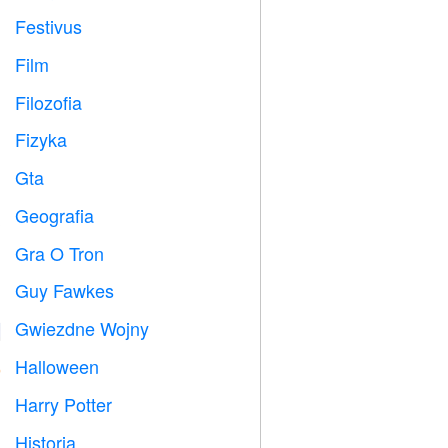
Festivus

Film

Filozofia

Fizyka

Gta

Geografia

Gra O Tron
️
Guy Fawkes

Gwiezdne Wojny

Halloween

Harry Potter

Historia
