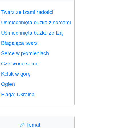
Twarz ze łzami radości

Uśmiechnięta buźka z sercami

Uśmiechnięta buźka ze łzą

Błagająca twarz

Serce w płomieniach

Czerwone serce
️
Kciuk w górę

Ogień

Flaga: Ukraina

🎉
Temat