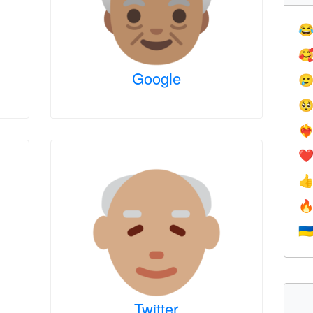


Google


❤️‍
❤


🇺
Twitter