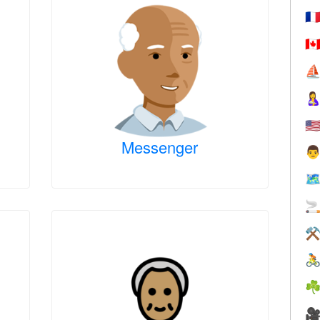
🇫
🇨
⛵

🇺
Messenger

🗺

⚒

☘
