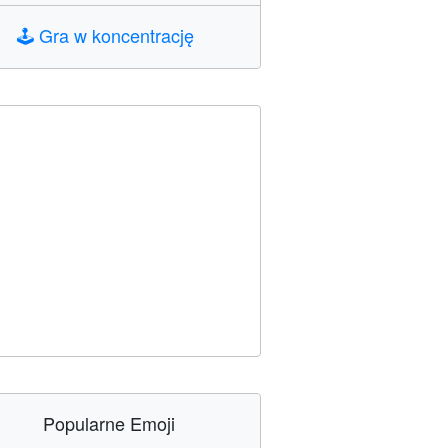
🕹️
Gra w koncentrację
Popularne Emoji