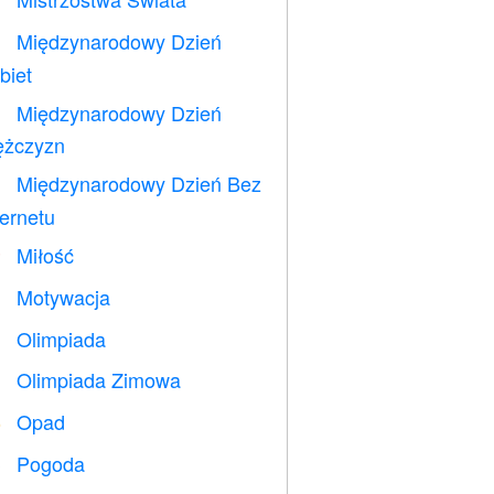
⚽
Międzynarodowy Dzień

biet
Międzynarodowy Dzień

żczyzn
Międzynarodowy Dzień Bez

ternetu
Miłość
️
Motywacja

Olimpiada

Olimpiada Zimowa

Opad
️
Pogoda
