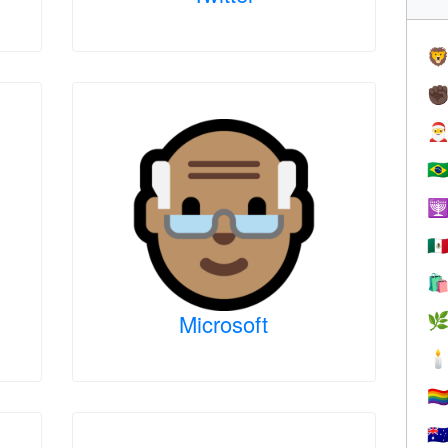

✊

🇧

🇲

Microsoft


🏳️‍
🇦