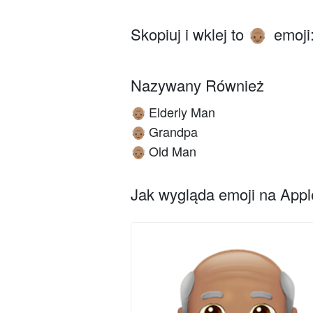
Skopiuj i wklej to
emoji
👴🏽
Nazywany Również
Elderly Man
👴🏽
Grandpa
👴🏽
Old Man
👴🏽
Jak wygląda emoji na Apple