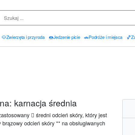
🐶
Zwierzęta i przyroda
🍩
Jedzenie picie
🚗
Podróże i miejsca
🏀
Za
a: karnacja średnia
stosowany 🏽 średni odcień skóry, który jest
y brązowy odcień skóry ** na obsługiwanych