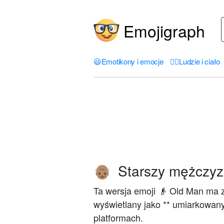
Emojigraph
😃
Emotikony i emocje
🤦‍♀️
Ludzie i ciało
Starszy mężczyzn
👴🏽
Ta wersja emoji 👴 Old Man ma za
wyświetlany jako ** umiarkowan
platformach.