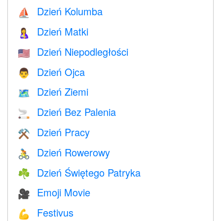
Dzień Kolumba
⛵️
Dzień Matki
🤱
Dzień Niepodległości
🇺🇸
Dzień Ojca
👨
Dzień Ziemi
🗺️
Dzień Bez Palenia
🚬
Dzień Pracy
⚒️
Dzień Rowerowy
🚴
Dzień Świętego Patryka
☘️
Emoji Movie
🎥
Festivus
💪