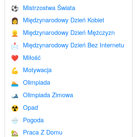
Mistrzostwa Świata
⚽
Międzynarodowy Dzień Kobiet
👩
Międzynarodowy Dzień Mężczyzn
👱
Międzynarodowy Dzień Bez Internetu
📩
Miłość
❤️️
Motywacja
💪
Olimpiada
🏊
Olimpiada Zimowa
🎿
Opad
☢️
Pogoda
🌧
Praca Z Domu
🏡