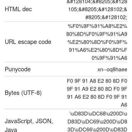
&#128104;&#8205;&#128
HTML dec
105;&#8205;&#128102;&
#8205;&#128102;
%F0%9F%91%A8%E2%
80%8D%F0%9F%91%A9
URL escape code
%E2%80%8D%F0%9F%
91%A6%E2%80%8D%F
0%9F%91%A6
Punycode
xn--oq8haee
F0 9F 91 A8 E2 80 8D F0
9F 91 A9 E2 80 8D F0 9F
Bytes (UTF-8)
91 A6 E2 80 8D F0 9F 91
A6
\uD83D\uDC68\u200D\u
JavaScript, JSON,
D83D\uDC69\u200D\uD8
Java
3D\uDC66\u200D\uD83D