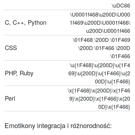
\uDC66
\U0001f468\u200D\U000
C, C++, Python
1f469\u200D\U0001f466\
u200D\U0001f466
\01F468 \200D \01F469
CSS
\200D \01F466 \200D
\01F466
\u{1F468}\u{200D}\u{1F4
PHP, Ruby
69}\u{200D}\u{1F466}\u{2
00D}\u{1F466}
\x{1F468}\x{200D}\x{1F46
Perl
9}\x{200D}\x{1F466}\x{20
0D}\x{1F466}
Emotikony integracja i różnorodność: