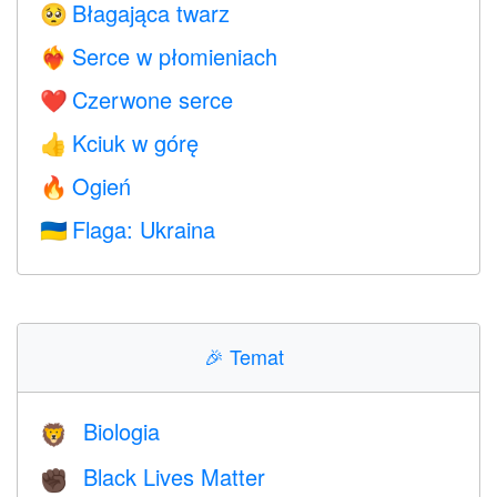
Błagająca twarz
🥺
Serce w płomieniach
❤️‍🔥
Czerwone serce
❤️
Kciuk w górę
👍
Ogień
🔥
Flaga: Ukraina
🇺🇦
🎉
Temat
Biologia
🦁
Black Lives Matter
✊🏿