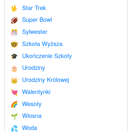
Star Trek
🖖
Super Bowl
🏈
Sylwester
🎊
Szkoła Wyższa
🤓
Ukończenie Szkoły
🎓
Urodziny
🎂
Urodziny Królowej
👑
Walentynki
💘
Wesoły
🌈
Wiosna
🌱
Woda
💦