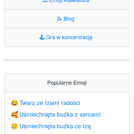
📝
Blog
🕹️
Gra w koncentrację
Popularne Emoji
Twarz ze łzami radości
😂
Uśmiechnięta buźka z sercami
🥰
Uśmiechnięta buźka ze łzą
🥲