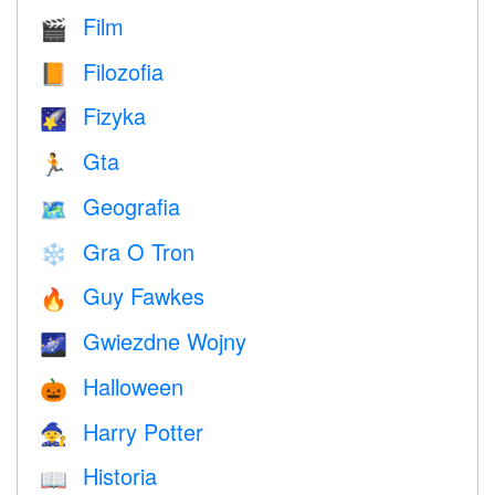
Film
🎬
Filozofia
📙
Fizyka
🌠
Gta
🏃
Geografia
🗺
Gra O Tron
❄️
Guy Fawkes
🔥
Gwiezdne Wojny
🌌
Halloween
🎃
Harry Potter
🧙
Historia
📖