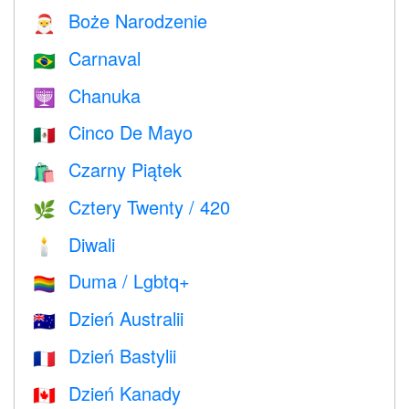
Boże Narodzenie
🎅
Carnaval
🇧🇷
Chanuka
🕎
Cinco De Mayo
🇲🇽
Czarny Piątek
🛍
Cztery Twenty / 420
🌿
Diwali
🕯
Duma / Lgbtq+
🏳️‍🌈
Dzień Australii
🇦🇺
Dzień Bastylii
🇫🇷
Dzień Kanady
🇨🇦