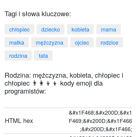
Tagi i słowa kluczowe:
chłopiec
dziecko
kobieta
mama
matka
mężczyzna
ojciec
rodzice
rodzina
tata
Rodzina: mężczyzna, kobieta, chłopiec i
chłopiec 👨‍👩‍👦‍👦 kody emoji dla
programistów:
&#x1F468;&#x200D;&#x1
HTML hex
F469;&#x200D;&#x1F466
;&#x200D;&#x1F466;