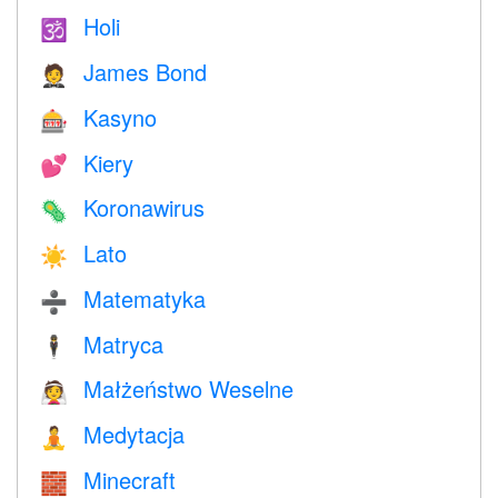
Holi
🕉
James Bond
🤵
Kasyno
🎰
Kiery
💕
Koronawirus
🦠
Lato
☀️
Matematyka
➗
Matryca
🕴️
Małżeństwo Weselne
👰
Medytacja
🧘
Minecraft
🧱