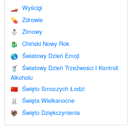
Wyścigi
🏎
Zdrowie
💊
Zimowy
⛄
Chiński Nowy Rok
🐉
Światowy Dzień Emoji
🌎
Światowy Dzień Trzeźwości I Kontroli
🥤
Alkoholu
Święto Smoczych Łodzi
🇨🇳
Święta Wielkanocne
🐰
Święto Dziękczynienia
🦃