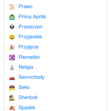
Prawo
📜
Prima Aprilis
🙆‍♂️
Przestrzeń
👽
Przyjaciele
😄
Przyjęcie
🎉
Ramadan
☪️
Religia
⛪️
Samochody
🚗
Seks
💏
Sherlock
🕵️
Spadek
🍂