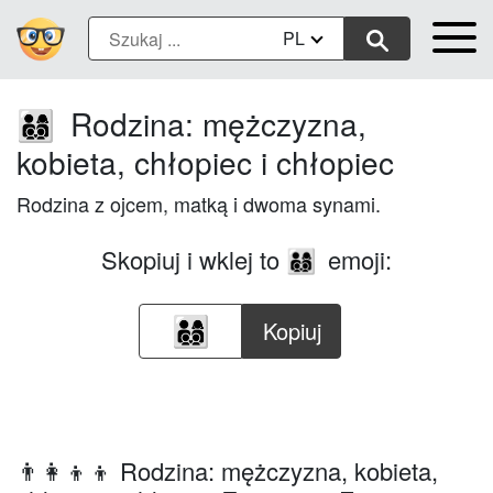
PL
Rodzina: mężczyzna,
👨‍👩‍👦‍👦
kobieta, chłopiec i chłopiec
Rodzina z ojcem, matką i dwoma synami.
Skopiuj i wklej to
emoji:
👨‍👩‍👦‍👦
Kopiuj
👨‍👩‍👦‍👦 Rodzina: mężczyzna, kobieta,