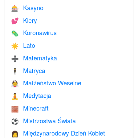
Kasyno
🎰
Kiery
💕
Koronawirus
🦠
Lato
☀️
Matematyka
➗
Matryca
🕴️
Małżeństwo Weselne
👰
Medytacja
🧘
Minecraft
🧱
Mistrzostwa Świata
⚽
Międzynarodowy Dzień Kobiet
👩