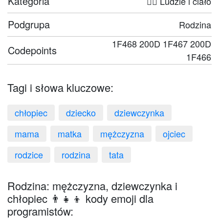
Kategoria
🤦‍♀️ Ludzie i ciało
Podgrupa
Rodzina
1F468 200D 1F467 200D
Codepoints
1F466
Tagi i słowa kluczowe:
chłopiec
dziecko
dziewczynka
mama
matka
mężczyzna
ojciec
rodzice
rodzina
tata
Rodzina: mężczyzna, dziewczynka i
chłopiec 👨‍👧‍👦 kody emoji dla
programistów: