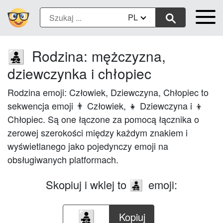
PL
Rodzina: mężczyzna,
👨‍👧‍👦
dziewczynka i chłopiec
Rodzina emoji: Człowiek, Dziewczyna, Chłopiec to
sekwencja emoji 👨 Człowiek, 👧 Dziewczyna i 👦
Chłopiec. Są one łączone za pomocą łącznika o
zerowej szerokości między każdym znakiem i
wyświetlanego jako pojedynczy emoji na
obsługiwanych platformach.
Skopiuj i wklej to
emoji:
👨‍👧‍👦
Kopiuj