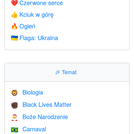
Czerwone serce
❤️
Kciuk w górę
👍
Ogień
🔥
Flaga: Ukraina
🇺🇦
🎉
Temat
Biologia
🦁
Black Lives Matter
✊🏿
Boże Narodzenie
🎅
Carnaval
🇧🇷