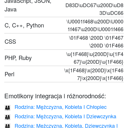
JavaScript, JSON,
D83D\uDC67\u200D\uD8
Java
3D\uDC66
\U0001f468\u200D\U000
C, C++, Python
1f467\u200D\U0001f466
\01F468 \200D \01F467
CSS
\200D \01F466
\u{1F468}\u{200D}\u{1F4
PHP, Ruby
67}\u{200D}\u{1F466}
\x{1F468}\x{200D}\x{1F46
Perl
7}\x{200D}\x{1F466}
Emotikony integracja i różnorodność:
Rodzina: Mężczyzna, Kobieta I Chłopiec
👨‍👩‍👦
Rodzina: Mężczyzna, Kobieta I Dziewczynka
👨‍👩‍👧
Rodzina: Mężczyzna, Kobieta, Dziewczynka I
👨‍👩‍👧‍👦