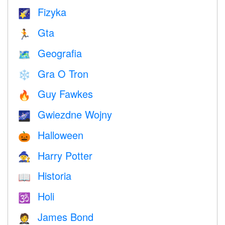
Fizyka
🌠
Gta
🏃
Geografia
🗺
Gra O Tron
❄️
Guy Fawkes
🔥
Gwiezdne Wojny
🌌
Halloween
🎃
Harry Potter
🧙
Historia
📖
Holi
🕉
James Bond
🤵