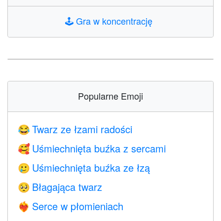
🕹️
Gra w koncentrację
Popularne Emoji
Twarz ze łzami radości
😂
Uśmiechnięta buźka z sercami
🥰
Uśmiechnięta buźka ze łzą
🥲
Błagająca twarz
🥺
Serce w płomieniach
❤️‍🔥