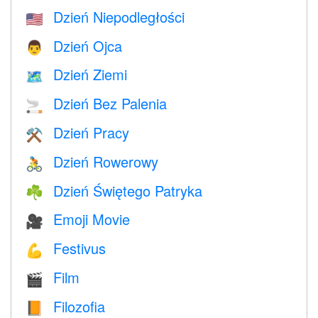
Dzień Niepodległości
🇺🇸
Dzień Ojca
👨
Dzień Ziemi
🗺️
Dzień Bez Palenia
🚬
Dzień Pracy
⚒️
Dzień Rowerowy
🚴
Dzień Świętego Patryka
☘️
Emoji Movie
🎥
Festivus
💪
Film
🎬
Filozofia
📙