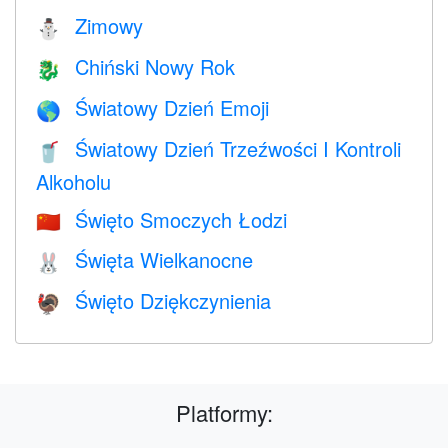
Zimowy
⛄
Chiński Nowy Rok
🐉
Światowy Dzień Emoji
🌎
Światowy Dzień Trzeźwości I Kontroli
🥤
Alkoholu
Święto Smoczych Łodzi
🇨🇳
Święta Wielkanocne
🐰
Święto Dziękczynienia
🦃
Platformy: