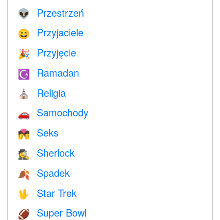
Przestrzeń
👽
Przyjaciele
😄
Przyjęcie
🎉
Ramadan
☪️
Religia
⛪️
Samochody
🚗
Seks
💏
Sherlock
🕵️
Spadek
🍂
Star Trek
🖖
Super Bowl
🏈