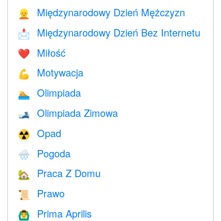
Międzynarodowy Dzień Mężczyzn
👱
Międzynarodowy Dzień Bez Internetu
📩
Miłość
❤️️
Motywacja
💪
Olimpiada
🏊
Olimpiada Zimowa
🎿
Opad
☢️
Pogoda
🌧
Praca Z Domu
🏡
Prawo
📜
Prima Aprilis
🙆‍♂️