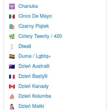
Chanuka
🕎
Cinco De Mayo
🇲🇽
Czarny Piątek
🛍
Cztery Twenty / 420
🌿
Diwali
🕯
Duma / Lgbtq+
🏳️‍🌈
Dzień Australii
🇦🇺
Dzień Bastylii
🇫🇷
Dzień Kanady
🇨🇦
Dzień Kolumba
⛵️
Dzień Matki
🤱