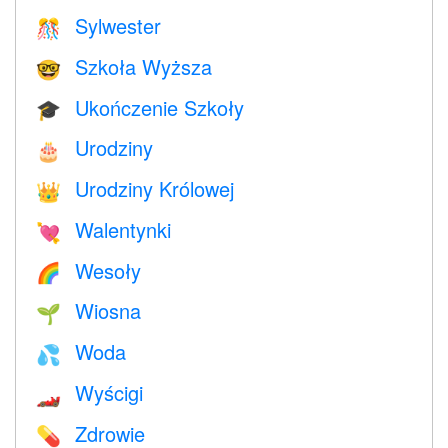
Sylwester
🎊
Szkoła Wyższa
🤓
Ukończenie Szkoły
🎓
Urodziny
🎂
Urodziny Królowej
👑
Walentynki
💘
Wesoły
🌈
Wiosna
🌱
Woda
💦
Wyścigi
🏎
Zdrowie
💊