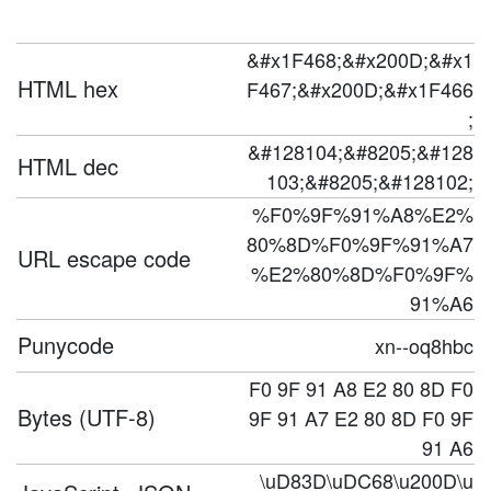
&#x1F468;&#x200D;&#x1
HTML hex
F467;&#x200D;&#x1F466
;
&#128104;&#8205;&#128
HTML dec
103;&#8205;&#128102;
%F0%9F%91%A8%E2%
80%8D%F0%9F%91%A7
URL escape code
%E2%80%8D%F0%9F%
91%A6
Punycode
xn--oq8hbc
F0 9F 91 A8 E2 80 8D F0
Bytes (UTF-8)
9F 91 A7 E2 80 8D F0 9F
91 A6
\uD83D\uDC68\u200D\u