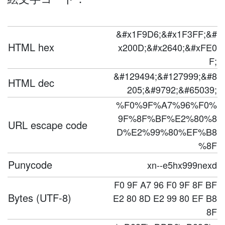
&#x1F9D6;&#x1F3FF;&#
HTML hex
x200D;&#x2640;&#xFE0
F;
&#129494;&#127999;&#8
HTML dec
205;&#9792;&#65039;
%F0%9F%A7%96%F0%
9F%8F%BF%E2%80%8
URL escape code
D%E2%99%80%EF%B8
%8F
Punycode
xn--e5hx999nexd
F0 9F A7 96 F0 9F 8F BF
Bytes (UTF-8)
E2 80 8D E2 99 80 EF B8
8F