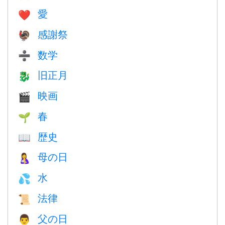
愛
❤️️
感謝祭
🦃
数学
➗
旧正月
🐉
映画
🎬
春
🌱
歴史
📖
母の日
🤱
水
💦
法律
📜
父の日
👨