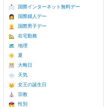
国際インターネット無料デー
📩
国際婦人デー
👩
国際男子デー
👱
在宅勤務
🏡
地理
🗺
夏
☀️
大晦日
🎊
天気
🌧
女王の誕生日
👑
宗教
⛪️
性別
💏