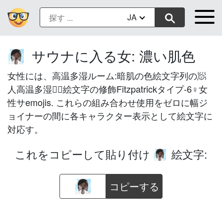
JA
サウナに入る女: 濃い肌色
🧖🏿‍♀️
女性には、高温多湿ルーム:暗肌の色絵文字列の🧖
人高温多湿室🏿絵文字の修飾Fitzpatrickタイプ-6♀女
性サemojis. これらの組み合わせ使用をゼロに幅ジ
ョイナーの間に各キャラクター表示として絵文字に
対応す。
これをコピーして貼り付け
絵文字:
🧖🏿‍♀️
コピーする