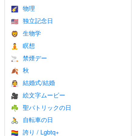
物理
🌠
独立記念日
🇺🇸
生物学
🦁
瞑想
🧘
禁煙デー
🚬
秋
🍂
結婚式/結婚
👰
絵文字ムービー
🎥
聖パトリックの日
☘️
自転車の日
🚴
誇り / Lgbtq+
🏳️‍🌈