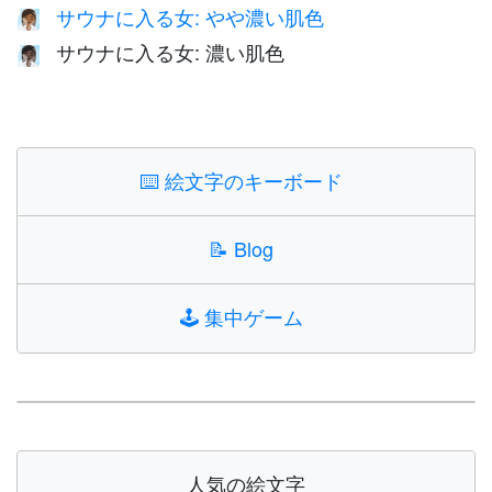
サウナに入る女: やや濃い肌色
🧖🏾‍♀️
サウナに入る女: 濃い肌色
🧖🏿‍♀️
⌨️
絵文字のキーボード
📝
Blog
🕹️
集中ゲーム
人気の絵文字