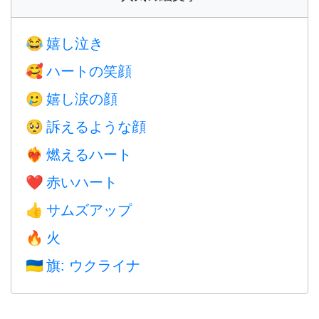
嬉し泣き
😂
ハートの笑顔
🥰
嬉し涙の顔
🥲
訴えるような顔
🥺
燃えるハート
❤️‍🔥
赤いハート
❤️
サムズアップ
👍
火
🔥
旗: ウクライナ
🇺🇦