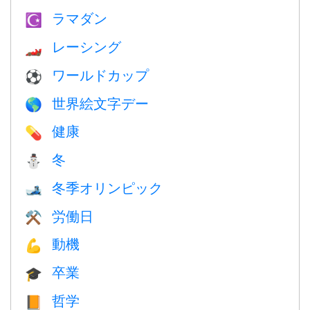
ラマダン
☪️
レーシング
🏎
ワールドカップ
⚽
世界絵文字デー
🌎
健康
💊
冬
⛄
冬季オリンピック
🎿
労働日
⚒️
動機
💪
卒業
🎓
哲学
📙