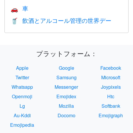
車
🚗
飲酒とアルコール管理の世界デー
🥤
プラットフォーム：
Apple
Google
Facebook
Twitter
Samsung
Microsoft
Whatsapp
Messenger
Joypixels
Openmoji
Emojidex
Htc
Lg
Mozilla
Softbank
Au-Kddi
Docomo
Emojigraph
Emojipedia