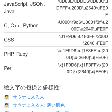
\uD83E\uDDD6\uD83C\u
JavaScript, JSON,
DFFF\u200D\u2640\uFE0
Java
F
\U0001f9d6\U0001f3ff\u2
C, C++, Python
00D\u2640\uFE0F
\01F9D6 \01F3FF \200D
CSS
\2640 \FE0F
\u{1F9D6}\u{1F3FF}\u{20
PHP, Ruby
0D}\u{2640}\u{FE0F}
\x{1F9D6}\x{1F3FF}\x{20
Perl
0D}\x{2640}\x{FE0F}
絵文字の包摂と多様性:
サウナに入る人
🧖
サウナに入る人: 薄い肌色
🧖🏻