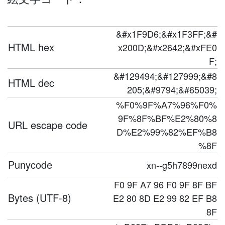
&#x1F9D6;&#x1F3FF;&#
HTML hex
x200D;&#x2642;&#xFE0
F;
&#129494;&#127999;&#8
HTML dec
205;&#9794;&#65039;
%F0%9F%A7%96%F0%
9F%8F%BF%E2%80%8
URL escape code
D%E2%99%82%EF%B8
%8F
Punycode
xn--g5h7899nexd
F0 9F A7 96 F0 9F 8F BF
Bytes (UTF-8)
E2 80 8D E2 99 82 EF B8
8F