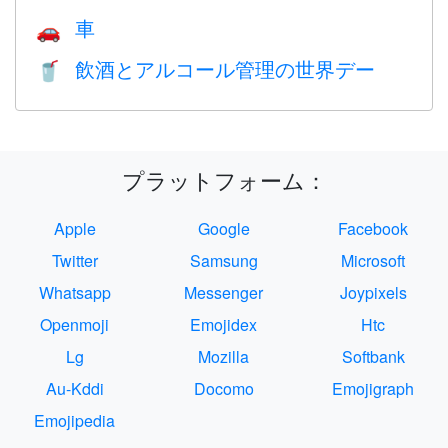
車
🚗
飲酒とアルコール管理の世界デー
🥤
プラットフォーム：
Apple
Google
Facebook
Twitter
Samsung
Microsoft
Whatsapp
Messenger
Joypixels
Openmoji
Emojidex
Htc
Lg
Mozilla
Softbank
Au-Kddi
Docomo
Emojigraph
Emojipedia