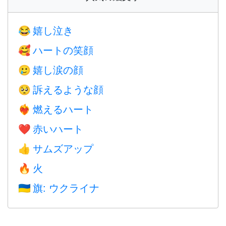
嬉し泣き
😂
ハートの笑顔
🥰
嬉し涙の顔
🥲
訴えるような顔
🥺
燃えるハート
❤️‍🔥
赤いハート
❤️
サムズアップ
👍
火
🔥
旗: ウクライナ
🇺🇦