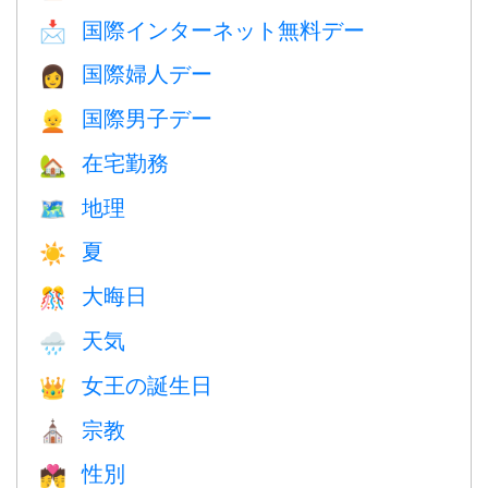
国際インターネット無料デー
📩
国際婦人デー
👩
国際男子デー
👱
在宅勤務
🏡
地理
🗺
夏
☀️
大晦日
🎊
天気
🌧
女王の誕生日
👑
宗教
⛪️
性別
💏