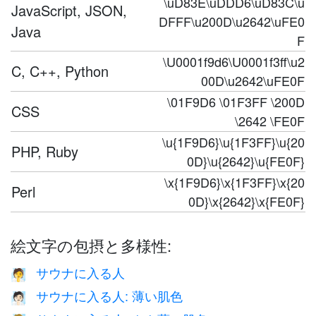
\uD83E\uDDD6\uD83C\u
JavaScript, JSON,
DFFF\u200D\u2642\uFE0
Java
F
\U0001f9d6\U0001f3ff\u2
C, C++, Python
00D\u2642\uFE0F
\01F9D6 \01F3FF \200D
CSS
\2642 \FE0F
\u{1F9D6}\u{1F3FF}\u{20
PHP, Ruby
0D}\u{2642}\u{FE0F}
\x{1F9D6}\x{1F3FF}\x{20
Perl
0D}\x{2642}\x{FE0F}
絵文字の包摂と多様性:
サウナに入る人
🧖
サウナに入る人: 薄い肌色
🧖🏻