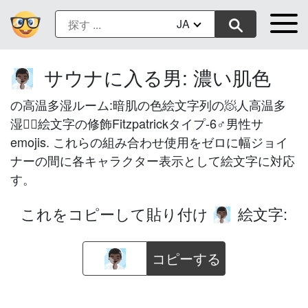
JA
サウナに入る男: 濃い肌色
🧖🏿‍♂️
の高温多湿ルーム:暗肌の色絵文字列の🧖人高温多
湿室🏿絵文字の修飾Fitzpatrickタイプ-6♂男性サ
emojis. これらの組み合わせ使用をゼロに幅ジョイ
ナーの間に各キャラクター表示として絵文字に対応
す。
これをコピーして貼り付け
絵文字:
🧖🏿‍♂️
コピーする