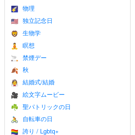
物理
🌠
独立記念日
🇺🇸
生物学
🦁
瞑想
🧘
禁煙デー
🚬
秋
🍂
結婚式/結婚
👰
絵文字ムービー
🎥
聖パトリックの日
☘️
自転車の日
🚴
誇り / Lgbtq+
🏳️‍🌈