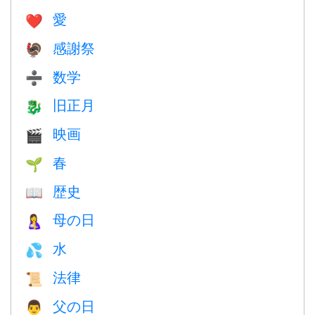
愛
❤️️
感謝祭
🦃
数学
➗
旧正月
🐉
映画
🎬
春
🌱
歴史
📖
母の日
🤱
水
💦
法律
📜
父の日
👨