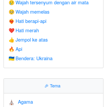
Wajah tersenyum dengan air mata
🥲
Wajah memelas
🥺
Hati berapi-api
❤️‍🔥
Hati merah
❤️
Jempol ke atas
👍
Api
🔥
Bendera: Ukraina
🇺🇦
🎉
Tema
Agama
⛪️