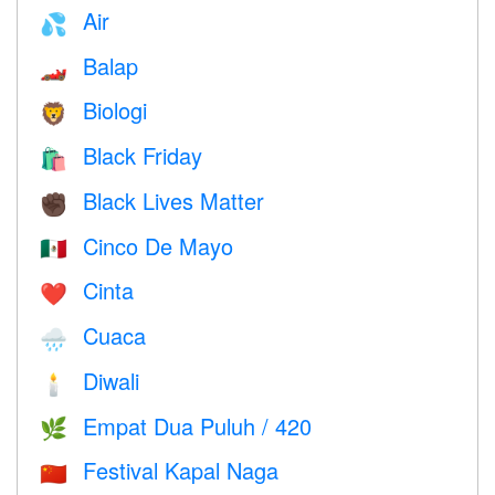
Air
💦
Balap
🏎
Biologi
🦁
Black Friday
🛍
Black Lives Matter
✊🏿
Cinco De Mayo
🇲🇽
Cinta
❤️️
Cuaca
🌧
Diwali
🕯
Empat Dua Puluh / 420
🌿
Festival Kapal Naga
🇨🇳