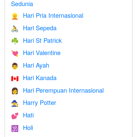
Sedunia
Hari Pria Internasional
👱
Hari Sepeda
🚴
Hari St Patrick
☘️
Hari Valentine
💘
Hari Ayah
👨
Hari Kanada
🇨🇦
Hari Perempuan Internasional
👩
Harry Potter
🧙
Hati
💕
Holi
🕉