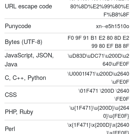
URL escape code
80%8D%E2%99%80%E
F%B8%8F
Punycode
xn--e5h1510o
F0 9F 91 B1 E2 80 8D E2
Bytes (UTF-8)
99 80 EF B8 8F
JavaScript, JSON,
\uD83D\uDC71\u200D\u2
Java
640\uFE0F
\U0001f471\u200D\u2640
C, C++, Python
\uFE0F
\01F471 \200D \2640
CSS
\FE0F
\u{1F471}\u{200D}\u{264
PHP, Ruby
0}\u{FE0F}
\x{1F471}\x{200D}\x{2640
Perl
}\x{FE0F}