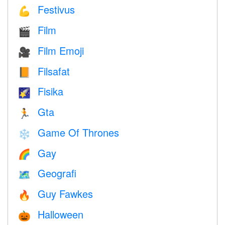
Festivus
💪
Film
🎬
Film Emoji
🎥
Filsafat
📙
Fisika
🌠
Gta
🏃
Game Of Thrones
❄️
Gay
🌈
Geografi
🗺
Guy Fawkes
🔥
Halloween
🎃