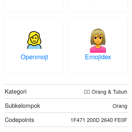
Openmoji
Emojidex
Kategori
🤦‍♀️ Orang & Tubuh
Subkelompok
Orang
Codepoints
1F471 200D 2640 FE0F