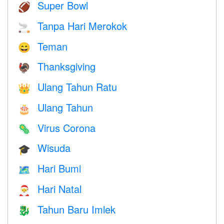
Super Bowl
🏈
Tanpa Hari Merokok
🚬
Teman
😄
Thanksgiving
🦃
Ulang Tahun Ratu
👑
Ulang Tahun
🎂
Virus Corona
🦠
Wisuda
🎓
Hari Bumi
🗺️
Hari Natal
🎅
Tahun Baru Imlek
🐉