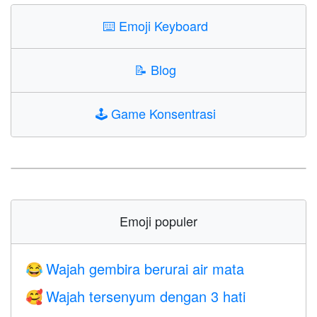
⌨️
Emoji Keyboard
📝
Blog
🕹️
Game Konsentrasi
Emoji populer
Wajah gembira berurai air mata
😂
Wajah tersenyum dengan 3 hati
🥰