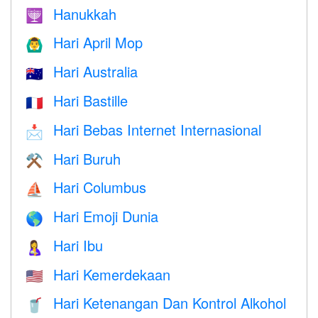
Hanukkah
🕎
Hari April Mop
🙆‍♂️
Hari Australia
🇦🇺
Hari Bastille
🇫🇷
Hari Bebas Internet Internasional
📩
Hari Buruh
⚒️
Hari Columbus
⛵️
Hari Emoji Dunia
🌎
Hari Ibu
🤱
Hari Kemerdekaan
🇺🇸
Hari Ketenangan Dan Kontrol Alkohol
🥤