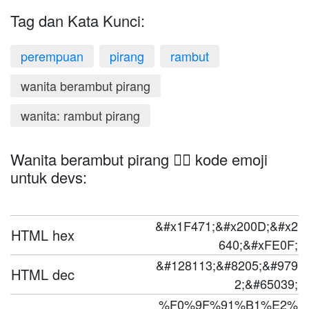
Tag dan Kata Kunci:
perempuan
pirang
rambut
wanita berambut pirang
wanita: rambut pirang
Wanita berambut pirang 👱‍♀️ kode emoji
untuk devs:
&#x1F471;&#x200D;&#x2
HTML hex
640;&#xFE0F;
&#128113;&#8205;&#979
HTML dec
2;&#65039;
%F0%9F%91%B1%E2%