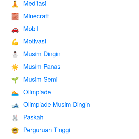
Meditasi
🧘
Minecraft
🧱
Mobil
🚗
Motivasi
💪
Musim Dingin
⛄
Musim Panas
☀️
Musim Semi
🌱
Olimpiade
🏊
Olimpiade Musim Dingin
🎿
Paskah
🐰
Perguruan Tinggi
🤓