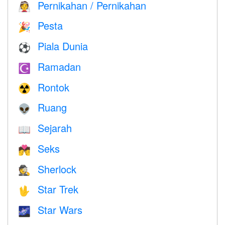
Pernikahan / Pernikahan
👰
Pesta
🎉
Piala Dunia
⚽
Ramadan
☪️
Rontok
☢️
Ruang
👽
Sejarah
📖
Seks
💏
Sherlock
🕵️
Star Trek
🖖
Star Wars
🌌