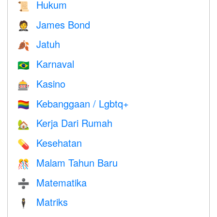
Hukum
📜
James Bond
🤵
Jatuh
🍂
Karnaval
🇧🇷
Kasino
🎰
Kebanggaan / Lgbtq+
🏳️‍🌈
Kerja Dari Rumah
🏡
Kesehatan
💊
Malam Tahun Baru
🎊
Matematika
➗
Matriks
🕴️