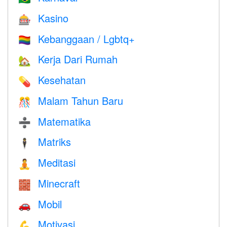
Kasino
🎰
Kebanggaan / Lgbtq+
🏳️‍🌈
Kerja Dari Rumah
🏡
Kesehatan
💊
Malam Tahun Baru
🎊
Matematika
➗
Matriks
🕴️
Meditasi
🧘
Minecraft
🧱
Mobil
🚗
Motivasi
💪