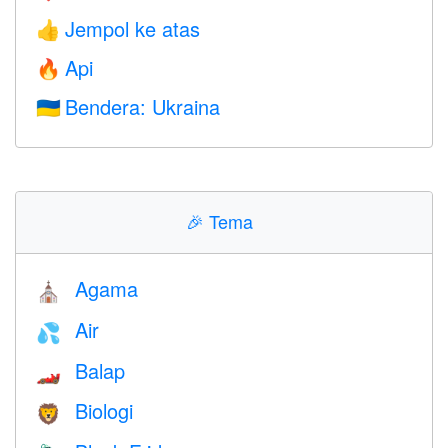
Jempol ke atas
👍
Api
🔥
Bendera: Ukraina
🇺🇦
🎉
Tema
Agama
⛪️
Air
💦
Balap
🏎
Biologi
🦁