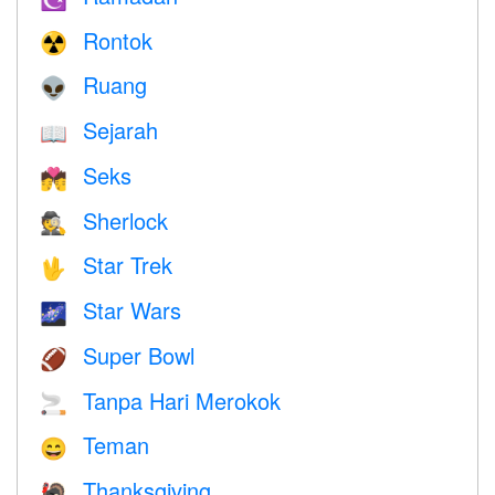
Rontok
☢️
Ruang
👽
Sejarah
📖
Seks
💏
Sherlock
🕵️
Star Trek
🖖
Star Wars
🌌
Super Bowl
🏈
Tanpa Hari Merokok
🚬
Teman
😄
Thanksgiving
🦃