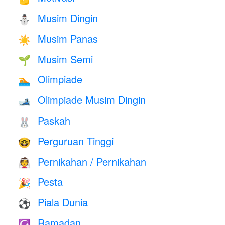
Musim Dingin
⛄
Musim Panas
☀️
Musim Semi
🌱
Olimpiade
🏊
Olimpiade Musim Dingin
🎿
Paskah
🐰
Perguruan Tinggi
🤓
Pernikahan / Pernikahan
👰
Pesta
🎉
Piala Dunia
⚽
Ramadan
☪️