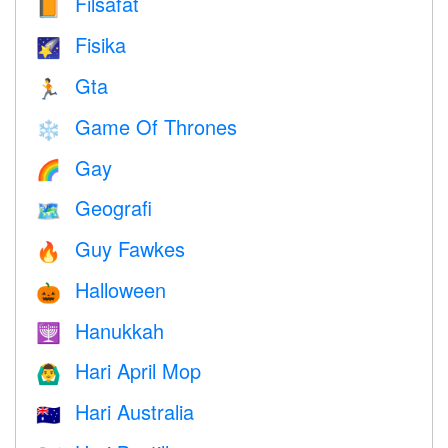
Filsafat
📙
Fisika
🌠
Gta
🏃
Game Of Thrones
❄️
Gay
🌈
Geografi
🗺
Guy Fawkes
🔥
Halloween
🎃
Hanukkah
🕎
Hari April Mop
🙆‍♂️
Hari Australia
🇦🇺