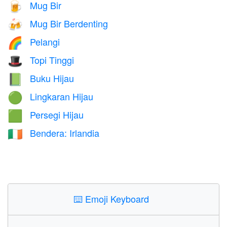
Mug Bir
🍺
Mug Bir Berdenting
🍻
Pelangi
🌈
Topi Tinggi
🎩
Buku Hijau
📗
Lingkaran Hijau
🟢
Persegi Hijau
🟩
Bendera: Irlandia
🇮🇪
⌨️
Emoji Keyboard