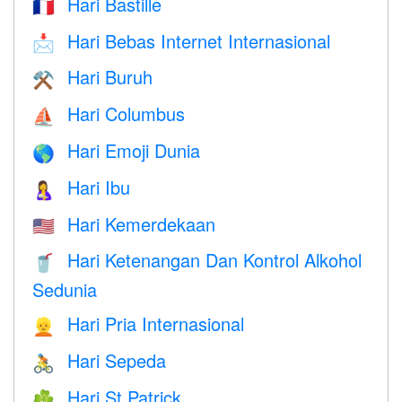
Hari Bastille
🇫🇷
Hari Bebas Internet Internasional
📩
Hari Buruh
⚒️
Hari Columbus
⛵️
Hari Emoji Dunia
🌎
Hari Ibu
🤱
Hari Kemerdekaan
🇺🇸
Hari Ketenangan Dan Kontrol Alkohol
🥤
Sedunia
Hari Pria Internasional
👱
Hari Sepeda
🚴
Hari St Patrick
☘️