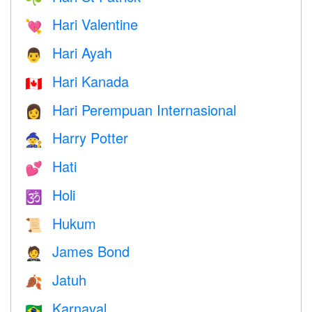
Hari Valentine
💘
Hari Ayah
👨
Hari Kanada
🇨🇦
Hari Perempuan Internasional
👩
Harry Potter
🧙
Hati
💕
Holi
🕉
Hukum
📜
James Bond
🤵
Jatuh
🍂
Karnaval
🇧🇷