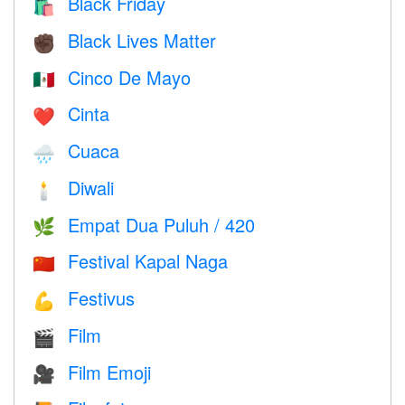
Black Friday
🛍
Black Lives Matter
✊🏿
Cinco De Mayo
🇲🇽
Cinta
❤️️
Cuaca
🌧
Diwali
🕯
Empat Dua Puluh / 420
🌿
Festival Kapal Naga
🇨🇳
Festivus
💪
Film
🎬
Film Emoji
🎥