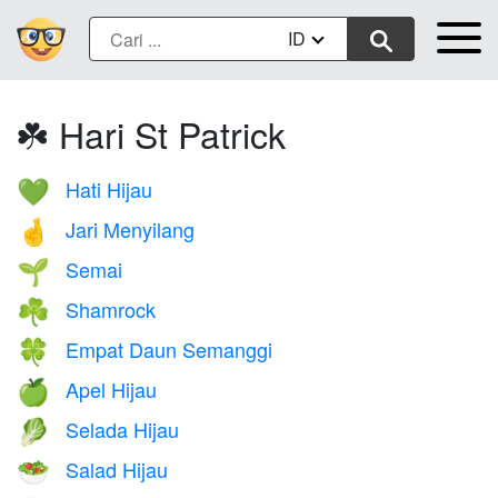
ID
☘️ Hari St Patrick
Hati Hijau
💚
Jari Menyilang
🤞
Semai
🌱
Shamrock
☘️
Empat Daun Semanggi
🍀
Apel Hijau
🍏
Selada Hijau
🥬
Salad Hijau
🥗