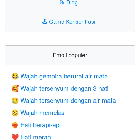
📝
Blog
🕹️
Game Konsentrasi
Emoji populer
Wajah gembira berurai air mata
😂
Wajah tersenyum dengan 3 hati
🥰
Wajah tersenyum dengan air mata
🥲
Wajah memelas
🥺
Hati berapi-api
❤️‍🔥
Hati merah
❤️