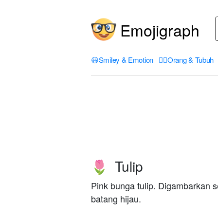
Emojigraph
😃
Smiley & Emotion
🤦‍♀️
Orang & Tubuh
Tulip
🌷
Pink bunga tulip. Digambarkan se
batang hijau.