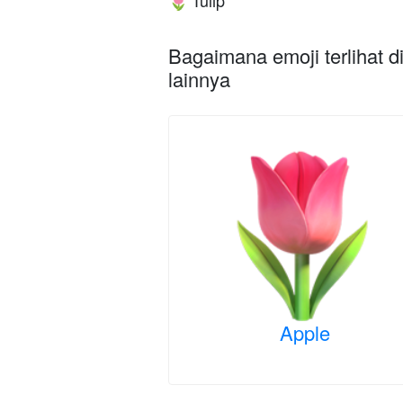
Tulip
🌷
Bagaimana emoji terlihat d
lainnya
Apple