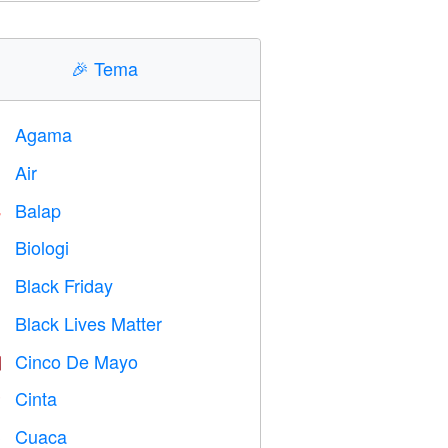
🎉
Tema
Agama
️
Air

Balap

Biologi

Black Friday

Black Lives Matter

Cinco De Mayo

Cinta
️
Cuaca
