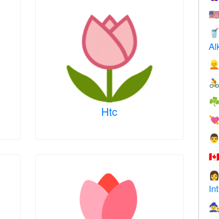
🇺

Al


☘
Htc


🇨

In
