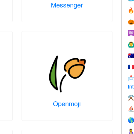
Messenger



🙆‍♂
🇦
🇫

In
⚒
Openmoji
⛵

