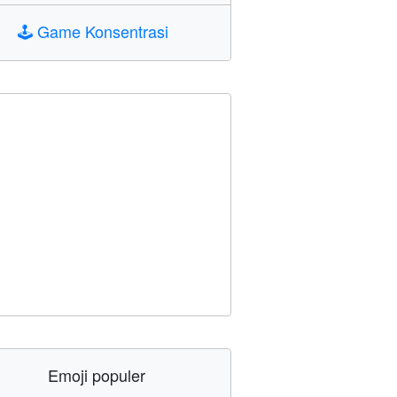
🕹️
Game Konsentrasi
Emoji populer