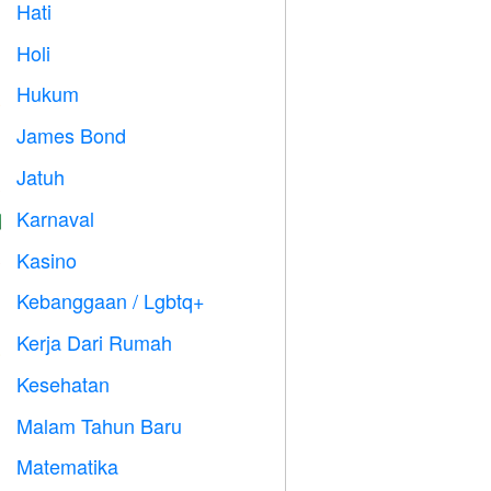
Hati

Holi

Hukum

James Bond

Jatuh

Karnaval

Kasino

Kebanggaan / Lgbtq+

Kerja Dari Rumah

Kesehatan

Malam Tahun Baru

Matematika
➗