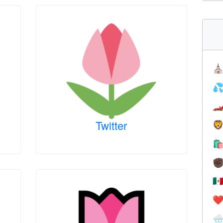
⛪


Twitter


✊
🇲
❤️
