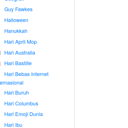
Guy Fawkes

Halloween

Hanukkah

Hari April Mop
️
Hari Australia

Hari Bastille

Hari Bebas Internet

ternasional
Hari Buruh
️
Hari Columbus
️
Hari Emoji Dunia

Hari Ibu
