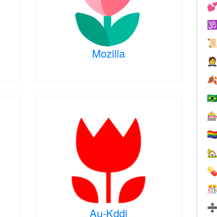



Mozilla


🇧

🏳️‍



Au-Kddi