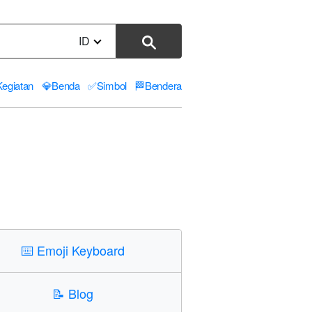
ID
Kegiatan
💎
Benda
✅
Simbol
🏁
Bendera
⌨️
Emoji Keyboard
📝
Blog