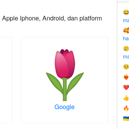

i Apple Iphone, Android, dan platform
ma

ha

ma

❤️‍
❤

Google

🇺