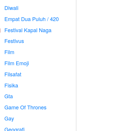
Diwali

Empat Dua Puluh / 420

Festival Kapal Naga

Festivus

Film

Film Emoji

Filsafat

Fisika

Gta

Game Of Thrones
️
Gay

Geografi
