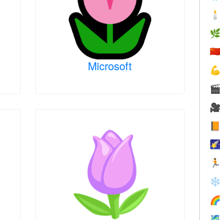


🇨
Microsoft






❄

