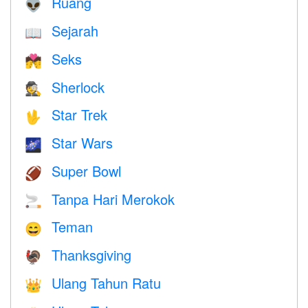
Ruang
👽
Sejarah
📖
Seks
💏
Sherlock
🕵️
Star Trek
🖖
Star Wars
🌌
Super Bowl
🏈
Tanpa Hari Merokok
🚬
Teman
😄
Thanksgiving
🦃
Ulang Tahun Ratu
👑