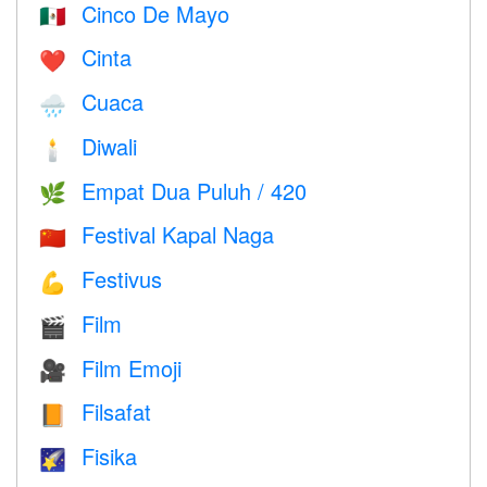
Cinco De Mayo
🇲🇽
Cinta
❤️️
Cuaca
🌧
Diwali
🕯
Empat Dua Puluh / 420
🌿
Festival Kapal Naga
🇨🇳
Festivus
💪
Film
🎬
Film Emoji
🎥
Filsafat
📙
Fisika
🌠