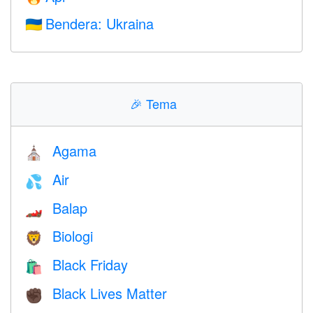
Bendera: Ukraina
🇺🇦
🎉
Tema
Agama
⛪️
Air
💦
Balap
🏎
Biologi
🦁
Black Friday
🛍
Black Lives Matter
✊🏿