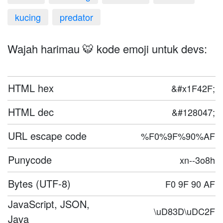
kucing
predator
Wajah harimau 🐯 kode emoji untuk devs:
HTML hex
&#x1F42F;
HTML dec
&#128047;
URL escape code
%F0%9F%90%AF
Punycode
xn--3o8h
Bytes (UTF-8)
F0 9F 90 AF
JavaScript, JSON,
\uD83D\uDC2F
Java