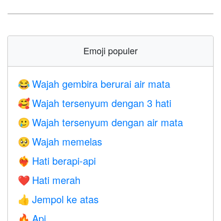
Emoji populer
Wajah gembira berurai air mata
😂
Wajah tersenyum dengan 3 hati
🥰
Wajah tersenyum dengan air mata
🥲
Wajah memelas
🥺
Hati berapi-api
❤️‍🔥
Hati merah
❤️
Jempol ke atas
👍
Api
🔥