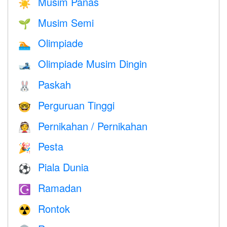
Musim Panas
☀️
Musim Semi
🌱
Olimpiade
🏊
Olimpiade Musim Dingin
🎿
Paskah
🐰
Perguruan Tinggi
🤓
Pernikahan / Pernikahan
👰
Pesta
🎉
Piala Dunia
⚽
Ramadan
☪️
Rontok
☢️