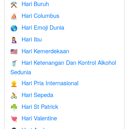
Hari Buruh
⚒️
Hari Columbus
⛵️
Hari Emoji Dunia
🌎
Hari Ibu
🤱
Hari Kemerdekaan
🇺🇸
Hari Ketenangan Dan Kontrol Alkohol
🥤
Sedunia
Hari Pria Internasional
👱
Hari Sepeda
🚴
Hari St Patrick
☘️
Hari Valentine
💘