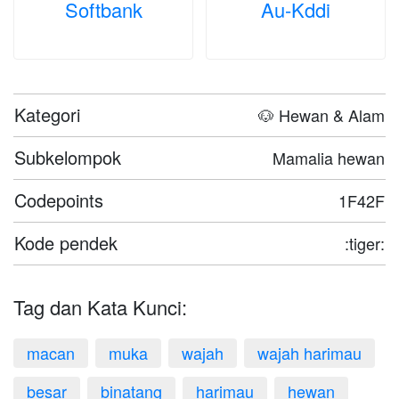
Softbank
Au-Kddi
Kategori
🐶 Hewan & Alam
Subkelompok
Mamalia hewan
Codepoints
1F42F
Kode pendek
:tiger:
Tag dan Kata Kunci:
macan
muka
wajah
wajah harimau
besar
binatang
harimau
hewan