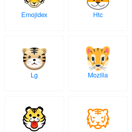
Emojidex
Htc
Lg
Mozilla