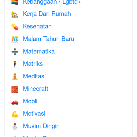
Kebanggaan / Lgbtq+
🏳️‍🌈
Kerja Dari Rumah
🏡
Kesehatan
💊
Malam Tahun Baru
🎊
Matematika
➗
Matriks
🕴️
Meditasi
🧘
Minecraft
🧱
Mobil
🚗
Motivasi
💪
Musim Dingin
⛄