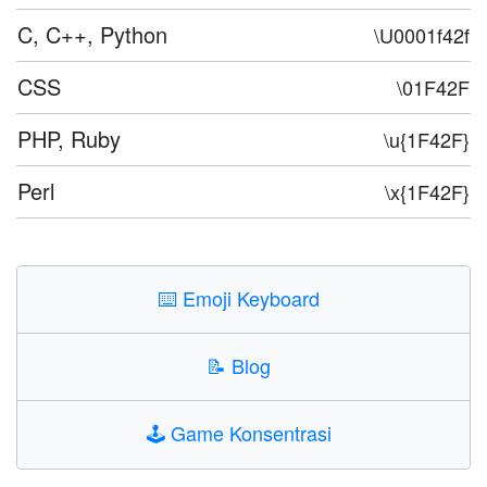
C, C++, Python
\U0001f42f
CSS
\01F42F
PHP, Ruby
\u{1F42F}
Perl
\x{1F42F}
⌨️
Emoji Keyboard
📝
Blog
🕹️
Game Konsentrasi