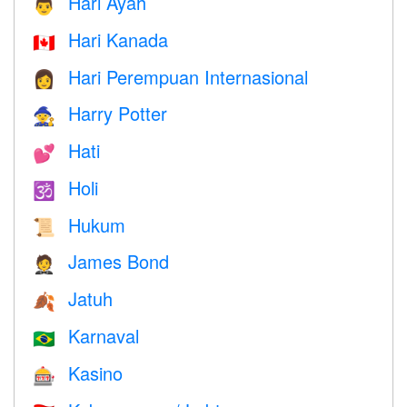
Hari Ayah
👨
Hari Kanada
🇨🇦
Hari Perempuan Internasional
👩
Harry Potter
🧙
Hati
💕
Holi
🕉
Hukum
📜
James Bond
🤵
Jatuh
🍂
Karnaval
🇧🇷
Kasino
🎰