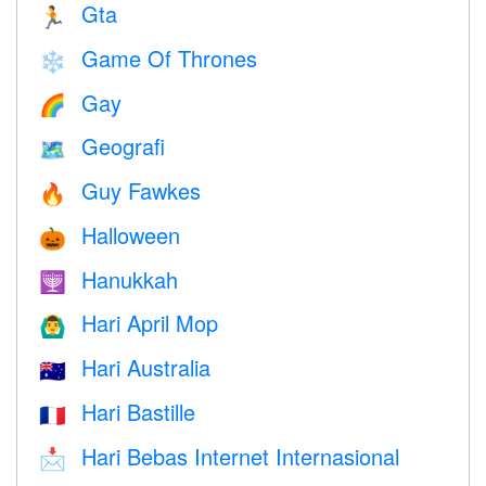
Gta
🏃
Game Of Thrones
❄️
Gay
🌈
Geografi
🗺
Guy Fawkes
🔥
Halloween
🎃
Hanukkah
🕎
Hari April Mop
🙆‍♂️
Hari Australia
🇦🇺
Hari Bastille
🇫🇷
Hari Bebas Internet Internasional
📩