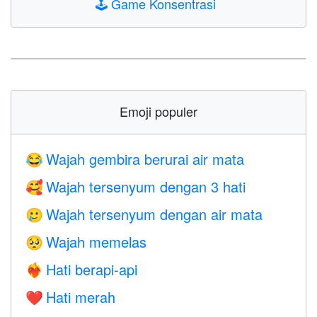
🕹️
Game Konsentrasi
Emoji populer
Wajah gembira berurai air mata
😂
Wajah tersenyum dengan 3 hati
🥰
Wajah tersenyum dengan air mata
🥲
Wajah memelas
🥺
Hati berapi-api
❤️‍🔥
Hati merah
❤️