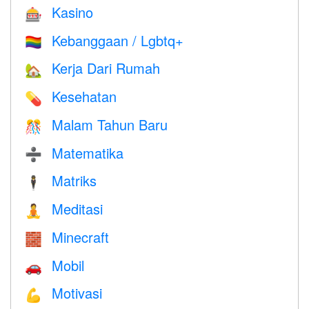
Kasino
🎰
Kebanggaan / Lgbtq+
🏳️‍🌈
Kerja Dari Rumah
🏡
Kesehatan
💊
Malam Tahun Baru
🎊
Matematika
➗
Matriks
🕴️
Meditasi
🧘
Minecraft
🧱
Mobil
🚗
Motivasi
💪