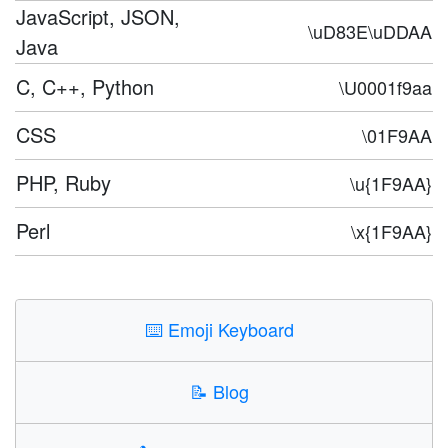
JavaScript, JSON,
\uD83E\uDDAA
Java
C, C++, Python
\U0001f9aa
CSS
\01F9AA
PHP, Ruby
\u{1F9AA}
Perl
\x{1F9AA}
⌨️
Emoji Keyboard
📝
Blog