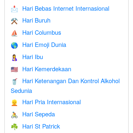
Hari Bebas Internet Internasional
📩
Hari Buruh
⚒️
Hari Columbus
⛵️
Hari Emoji Dunia
🌎
Hari Ibu
🤱
Hari Kemerdekaan
🇺🇸
Hari Ketenangan Dan Kontrol Alkohol
🥤
Sedunia
Hari Pria Internasional
👱
Hari Sepeda
🚴
Hari St Patrick
☘️