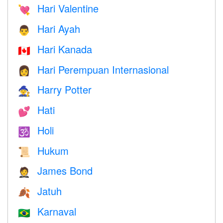
Hari Valentine
💘
Hari Ayah
👨
Hari Kanada
🇨🇦
Hari Perempuan Internasional
👩
Harry Potter
🧙
Hati
💕
Holi
🕉
Hukum
📜
James Bond
🤵
Jatuh
🍂
Karnaval
🇧🇷