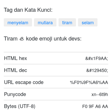
Tag dan Kata Kunci:
menyelam
mutiara
tiram
selam
Tiram 🦪 kode emoji untuk devs:
HTML hex
&#x1F9AA;
HTML dec
&#129450;
URL escape code
%F0%9F%A6%AA
Punycode
xn--6t9h
Bytes (UTF-8)
F0 9F A6 AA