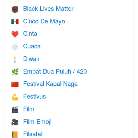
Black Lives Matter
✊🏿
Cinco De Mayo
🇲🇽
Cinta
❤️️
Cuaca
🌧
Diwali
🕯
Empat Dua Puluh / 420
🌿
Festival Kapal Naga
🇨🇳
Festivus
💪
Film
🎬
Film Emoji
🎥
Filsafat
📙