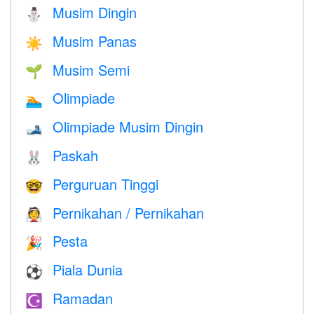
Musim Dingin
⛄
Musim Panas
☀️
Musim Semi
🌱
Olimpiade
🏊
Olimpiade Musim Dingin
🎿
Paskah
🐰
Perguruan Tinggi
🤓
Pernikahan / Pernikahan
👰
Pesta
🎉
Piala Dunia
⚽
Ramadan
☪️