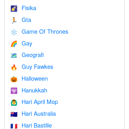
Fisika
🌠
Gta
🏃
Game Of Thrones
❄️
Gay
🌈
Geografi
🗺
Guy Fawkes
🔥
Halloween
🎃
Hanukkah
🕎
Hari April Mop
🙆‍♂️
Hari Australia
🇦🇺
Hari Bastille
🇫🇷