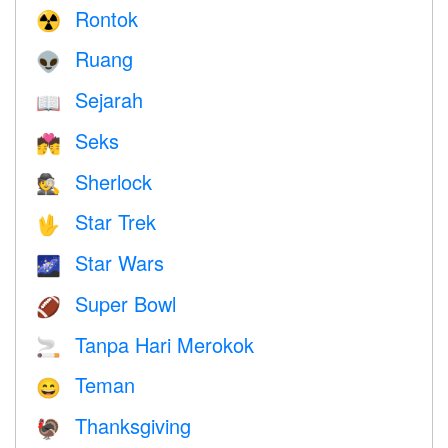
Rontok
☢️
Ruang
👽
Sejarah
📖
Seks
💏
Sherlock
🕵️
Star Trek
🖖
Star Wars
🌌
Super Bowl
🏈
Tanpa Hari Merokok
🚬
Teman
😄
Thanksgiving
🦃