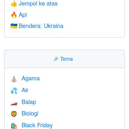
Jempol ke atas
👍
Api
🔥
Bendera: Ukraina
🇺🇦
🎉
Tema
Agama
⛪️
Air
💦
Balap
🏎
Biologi
🦁
Black Friday
🛍