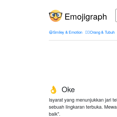
Emojigraph
😃
Smiley & Emotion
🤦‍♀️
Orang & Tubuh
Oke
👌
Isyarat yang menunjukkan jari t
sebuah lingkaran terbuka. Mewakil
baik".