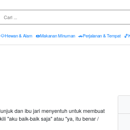
🐶
Hewan & Alam
🍩
Makanan Minuman
🚗
Perjalanan & Tempat
🏀
elunjuk dan ibu jari menyentuh untuk membuat
i "aku baik-baik saja" atau "ya, itu benar /