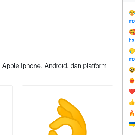

ma

ha

ma
i Apple Iphone, Android, dan platform

❤️‍
❤


🇺