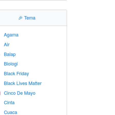
🎉
Tema
Agama
️
Air

Balap

Biologi

Black Friday

Black Lives Matter

Cinco De Mayo

Cinta
️
Cuaca
