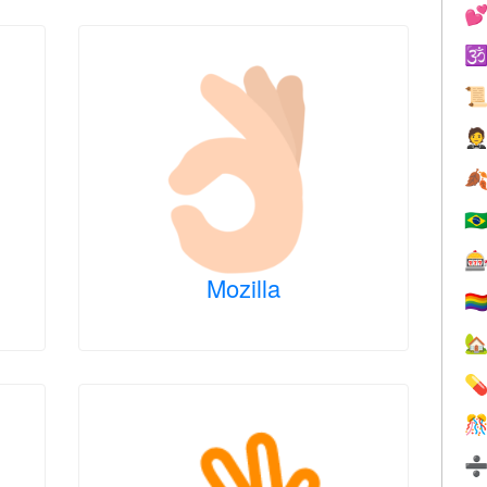





🇧

Mozilla
🏳️‍


