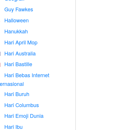
Guy Fawkes

Halloween

Hanukkah

Hari April Mop
️
Hari Australia

Hari Bastille

Hari Bebas Internet

ternasional
Hari Buruh
️
Hari Columbus
️
Hari Emoji Dunia

Hari Ibu
