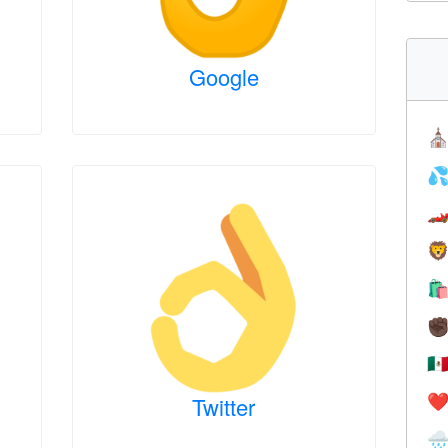
Google
⛪




✊
🇲
Twitter
❤️
