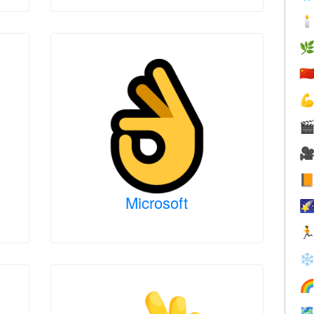


🇨




Microsoft


❄

