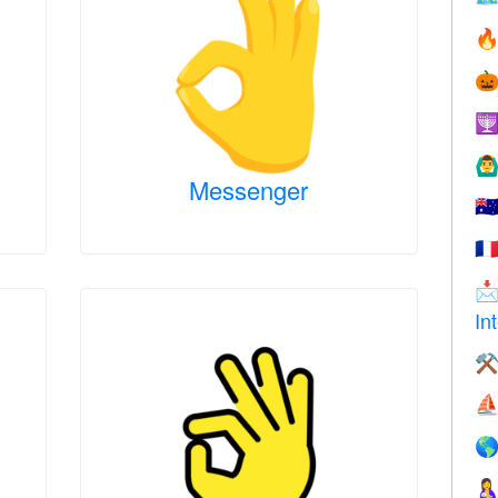



🙆‍♂
Messenger
🇦
🇫

In
⚒
⛵

