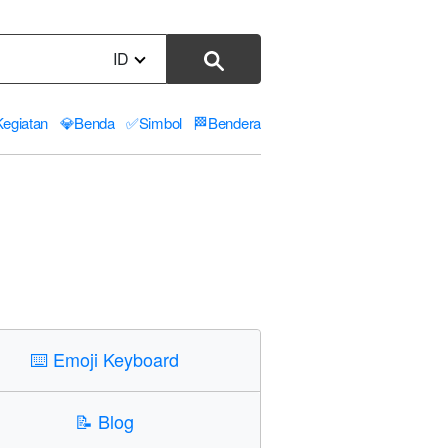
ID
Kegiatan
💎
Benda
✅
Simbol
🏁
Bendera
⌨️
Emoji Keyboard
📝
Blog