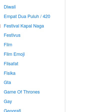
Diwali

Empat Dua Puluh / 420

Festival Kapal Naga

Festivus

Film

Film Emoji

Filsafat

Fisika

Gta

Game Of Thrones
️
Gay

Geografi
