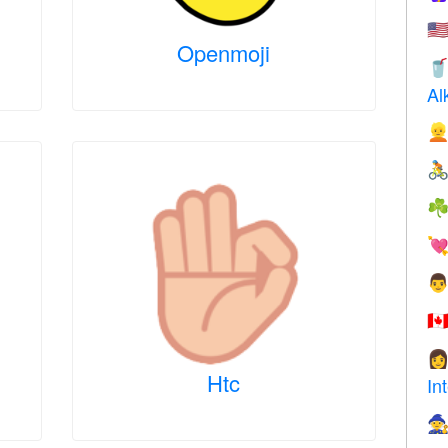
🇺
Openmoji

Al


☘


🇨

Htc
In
