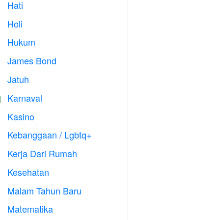
Hati

Holi

Hukum

James Bond

Jatuh

Karnaval

Kasino

Kebanggaan / Lgbtq+

Kerja Dari Rumah

Kesehatan

Malam Tahun Baru

Matematika
➗