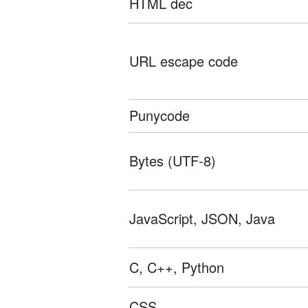
HTML dec
URL escape code
Punycode
Bytes (UTF-8)
JavaScript, JSON, Java
C, C++, Python
CSS