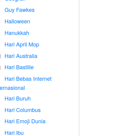
Guy Fawkes

Halloween

Hanukkah

Hari April Mop
️
Hari Australia

Hari Bastille

Hari Bebas Internet

ternasional
Hari Buruh
️
Hari Columbus
️
Hari Emoji Dunia

Hari Ibu
