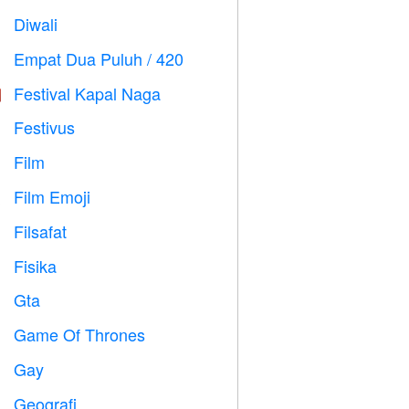
Diwali

Empat Dua Puluh / 420

Festival Kapal Naga

Festivus

Film

Film Emoji

Filsafat

Fisika

Gta

Game Of Thrones
️
Gay

Geografi
