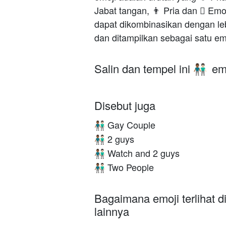
Jabat tangan, 👨 Pria dan 🏻 Emoj
dapat dikombinasikan dengan leb
dan ditampilkan sebagai satu em
Salin dan tempel ini
emo
👨🏾‍🤝‍👨🏻
Disebut juga
Gay Couple
👨🏾‍🤝‍👨🏻
2 guys
👨🏾‍🤝‍👨🏻
Watch and 2 guys
👨🏾‍🤝‍👨🏻
Two People
👨🏾‍🤝‍👨🏻
Bagaimana emoji terlihat d
lainnya