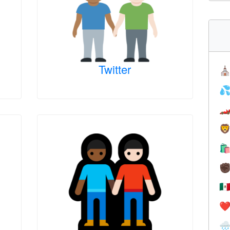
Twitter
⛪




✊
🇲
❤️
