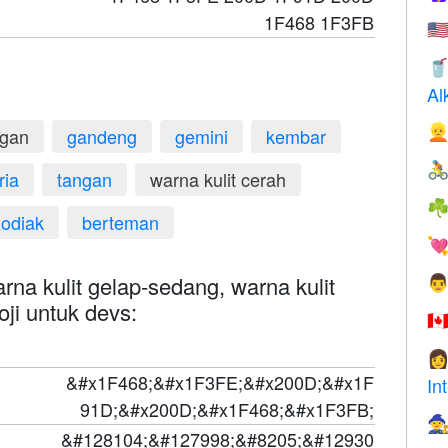
1F468 1F3FB
🇺

Al

ngan
gandeng
gemini
kembar

ria
tangan
warna kulit cerah
☘
zodiak
berteman

na kulit gelap-sedang, warna kulit

oji untuk devs:
🇨

&#x1F468;&#x1F3FE;&#x200D;&#x1F
In
91D;&#x200D;&#x1F468;&#x1F3FB;

&#128104;&#127998;&#8205;&#12930