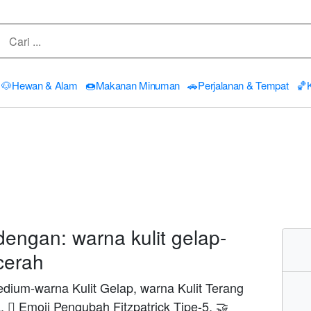
🐶
Hewan & Alam
🍩
Makanan Minuman
🚗
Perjalanan & Tempat
🏀
engan: warna kulit gelap-
cerah
ium-warna Kulit Gelap, warna Kulit Terang
, 🏾 Emoji Pengubah Fitzpatrick Tipe-5, 🤝