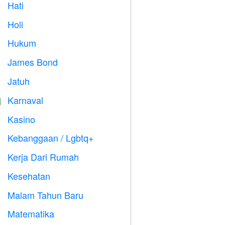
Hati

Holi

Hukum

James Bond

Jatuh

Karnaval

Kasino

Kebanggaan / Lgbtq+

Kerja Dari Rumah

Kesehatan

Malam Tahun Baru

Matematika
➗