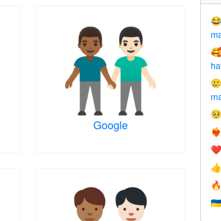

ma

ha

ma

Google
❤️‍
❤


🇺