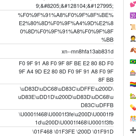

9;&#8205;&#128104;&#127995;
%F0%9F%91%A8%F0%9F%8F%BE%

E2%80%8D%F0%9F%A4%9D%E2%8

0%8D%F0%9F%91%A8%F0%9F%8F

%BB

xn--mn8hfa13ab831d
🇧
F0 9F 91 A8 F0 9F 8F BE E2 80 8D F0
9F A4 9D E2 80 8D F0 9F 91 A8 F0 9F

8F BB
🏳️‍
\uD83D\uDC68\uD83C\uDFFE\u200D\

uD83E\uDD1D\u200D\uD83D\uDC68\u
D83C\uDFFB

\U0001f468\U0001f3fe\u200D\U0001f9

1d\u200D\U0001f468\U0001f3fb
\01F468 \01F3FE \200D \01F91D