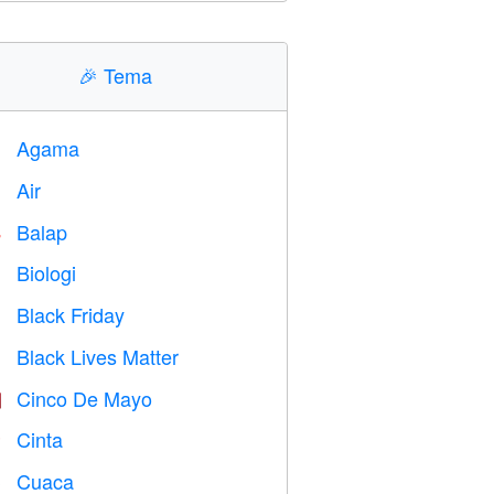
🎉
Tema
Agama
️
Air

Balap

Biologi

Black Friday

Black Lives Matter

Cinco De Mayo

Cinta
️
Cuaca
