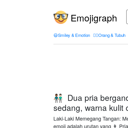
Emojigraph
😃
Smiley & Emotion
🤦‍♀️
Orang & Tubuh
Dua pria bergand
👨🏾‍🤝‍👨🏻
sedang, warna kulit 
Laki-Laki Memegang Tangan: Med
emoji adalah urutan yang 👨 Pria