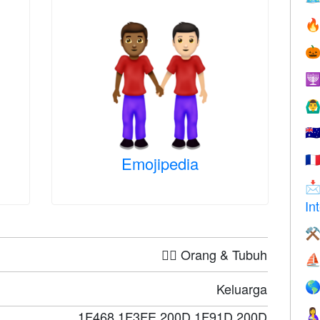



🙆‍♂
🇦
Emojipedia
🇫

In
⚒
🤦‍♀️ Orang & Tubuh
⛵
Keluarga


1F468 1F3FE 200D 1F91D 200D