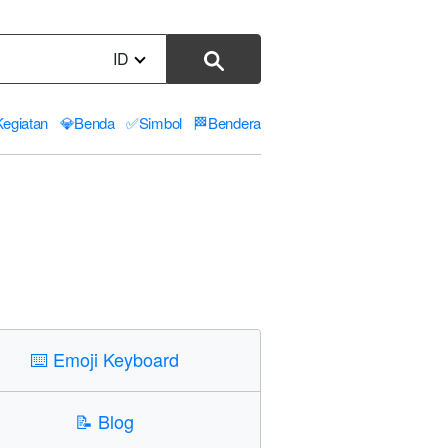
ID
Kegiatan
💎
Benda
✅
Simbol
🏁
Bendera
⌨️
Emoji Keyboard
📝
Blog