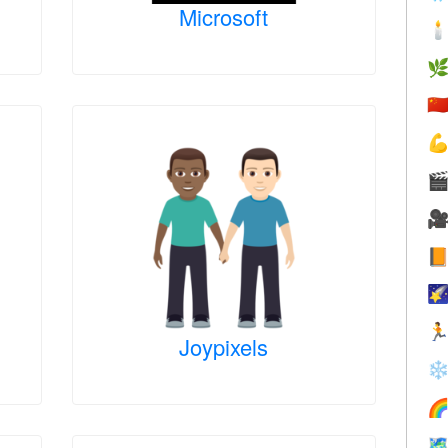
Microsoft


🇨






Joypixels
❄

