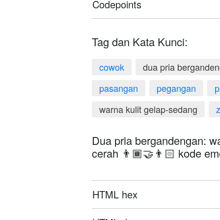
Codepoints
Tag dan Kata Kunci:
cowok
dua pria bergande
pasangan
pegangan
p
warna kulit gelap-sedang
Dua pria bergandengan: war
cerah 👨🏾‍🤝‍👨🏻 kode em
HTML hex