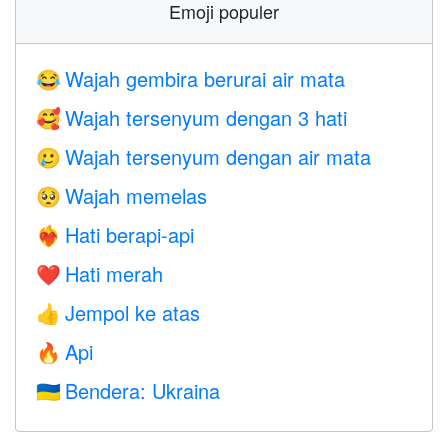
Emoji populer
Wajah gembira berurai air mata
😂
Wajah tersenyum dengan 3 hati
🥰
Wajah tersenyum dengan air mata
🥲
Wajah memelas
🥺
Hati berapi-api
❤️‍🔥
Hati merah
❤️
Jempol ke atas
👍
Api
🔥
Bendera: Ukraina
🇺🇦