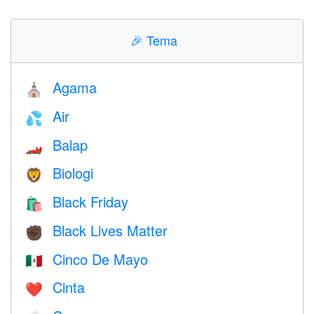
🎉
Tema
Agama
⛪️
Air
💦
Balap
🏎
Biologi
🦁
Black Friday
🛍
Black Lives Matter
✊🏿
Cinco De Mayo
🇲🇽
Cinta
❤️️