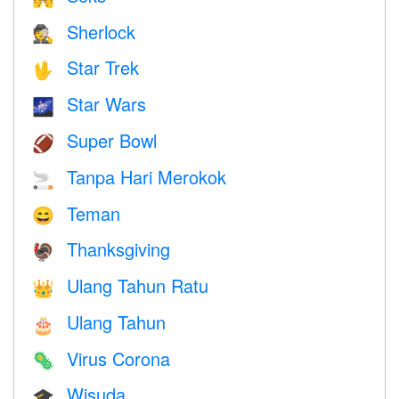
Sherlock
🕵️
Star Trek
🖖
Star Wars
🌌
Super Bowl
🏈
Tanpa Hari Merokok
🚬
Teman
😄
Thanksgiving
🦃
Ulang Tahun Ratu
👑
Ulang Tahun
🎂
Virus Corona
🦠
Wisuda
🎓