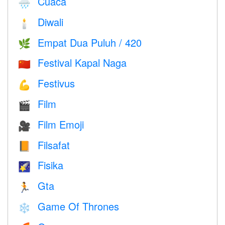
Cuaca
🌧
Diwali
🕯
Empat Dua Puluh / 420
🌿
Festival Kapal Naga
🇨🇳
Festivus
💪
Film
🎬
Film Emoji
🎥
Filsafat
📙
Fisika
🌠
Gta
🏃
Game Of Thrones
❄️