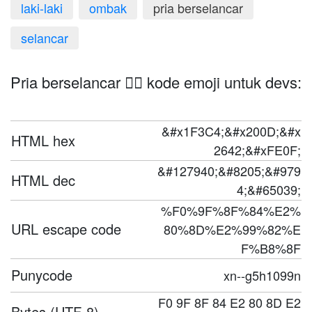
laki-laki
ombak
pria berselancar
selancar
Pria berselancar 🏄‍♂️ kode emoji untuk devs:
&#x1F3C4;&#x200D;&#x
HTML hex
2642;&#xFE0F;
&#127940;&#8205;&#979
HTML dec
4;&#65039;
%F0%9F%8F%84%E2%
URL escape code
80%8D%E2%99%82%E
F%B8%8F
Punycode
xn--g5h1099n
F0 9F 8F 84 E2 80 8D E2
Bytes (UTF-8)