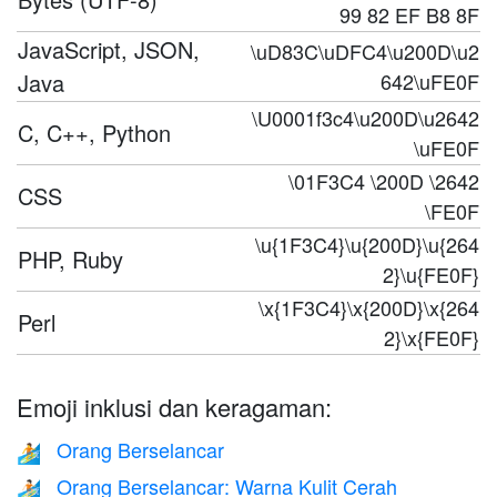
99 82 EF B8 8F
JavaScript, JSON,
\uD83C\uDFC4\u200D\u2
Java
642\uFE0F
\U0001f3c4\u200D\u2642
C, C++, Python
\uFE0F
\01F3C4 \200D \2642
CSS
\FE0F
\u{1F3C4}\u{200D}\u{264
PHP, Ruby
2}\u{FE0F}
\x{1F3C4}\x{200D}\x{264
Perl
2}\x{FE0F}
Emoji inklusi dan keragaman:
Orang Berselancar
🏄
Orang Berselancar: Warna Kulit Cerah
🏄🏻