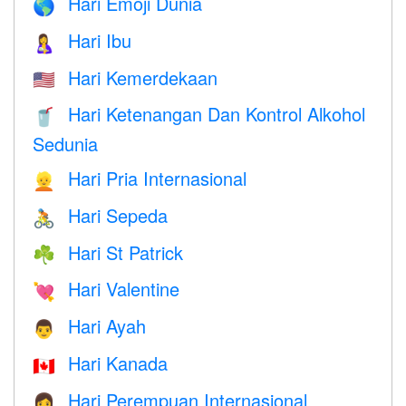
Hari Emoji Dunia
🌎
Hari Ibu
🤱
Hari Kemerdekaan
🇺🇸
Hari Ketenangan Dan Kontrol Alkohol
🥤
Sedunia
Hari Pria Internasional
👱
Hari Sepeda
🚴
Hari St Patrick
☘️
Hari Valentine
💘
Hari Ayah
👨
Hari Kanada
🇨🇦
Hari Perempuan Internasional
👩