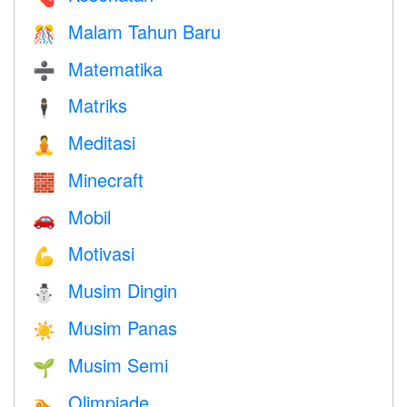
Malam Tahun Baru
🎊
Matematika
➗
Matriks
🕴️
Meditasi
🧘
Minecraft
🧱
Mobil
🚗
Motivasi
💪
Musim Dingin
⛄
Musim Panas
☀️
Musim Semi
🌱
Olimpiade
🏊