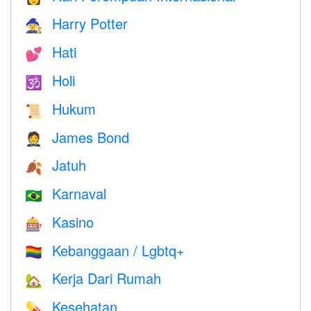
Harry Potter
🧙
Hati
💕
Holi
🕉
Hukum
📜
James Bond
🤵
Jatuh
🍂
Karnaval
🇧🇷
Kasino
🎰
Kebanggaan / Lgbtq+
🏳️‍🌈
Kerja Dari Rumah
🏡
Kesehatan
💊