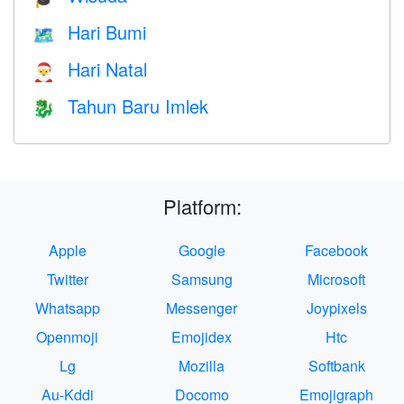
Hari Bumi
🗺️
Hari Natal
🎅
Tahun Baru Imlek
🐉
Platform:
Apple
Google
Facebook
Twitter
Samsung
Microsoft
Whatsapp
Messenger
Joypixels
Openmoji
Emojidex
Htc
Lg
Mozilla
Softbank
Au-Kddi
Docomo
Emojigraph