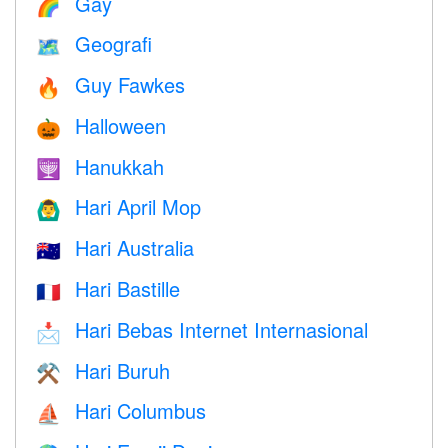
Gay
🌈
Geografi
🗺
Guy Fawkes
🔥
Halloween
🎃
Hanukkah
🕎
Hari April Mop
🙆‍♂️
Hari Australia
🇦🇺
Hari Bastille
🇫🇷
Hari Bebas Internet Internasional
📩
Hari Buruh
⚒️
Hari Columbus
⛵️