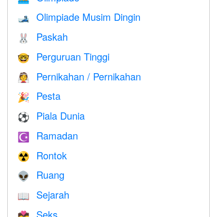
Olimpiade Musim Dingin
🎿
Paskah
🐰
Perguruan Tinggi
🤓
Pernikahan / Pernikahan
👰
Pesta
🎉
Piala Dunia
⚽
Ramadan
☪️
Rontok
☢️
Ruang
👽
Sejarah
📖
Seks
💏