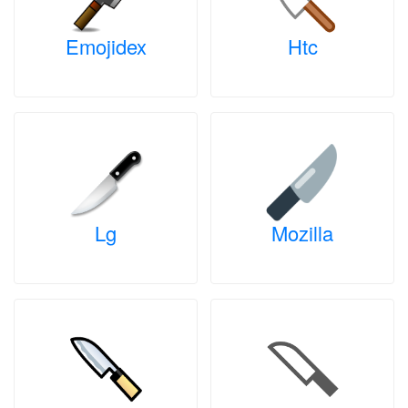
Emojidex
Htc
Lg
Mozilla