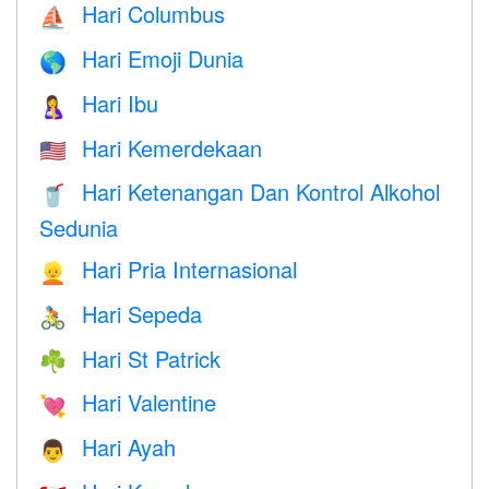
Hari Columbus
⛵️
Hari Emoji Dunia
🌎
Hari Ibu
🤱
Hari Kemerdekaan
🇺🇸
Hari Ketenangan Dan Kontrol Alkohol
🥤
Sedunia
Hari Pria Internasional
👱
Hari Sepeda
🚴
Hari St Patrick
☘️
Hari Valentine
💘
Hari Ayah
👨