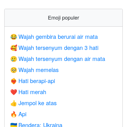
Emoji populer
Wajah gembira berurai air mata
😂
Wajah tersenyum dengan 3 hati
🥰
Wajah tersenyum dengan air mata
🥲
Wajah memelas
🥺
Hati berapi-api
❤️‍🔥
Hati merah
❤️
Jempol ke atas
👍
Api
🔥
Bendera: Ukraina
🇺🇦