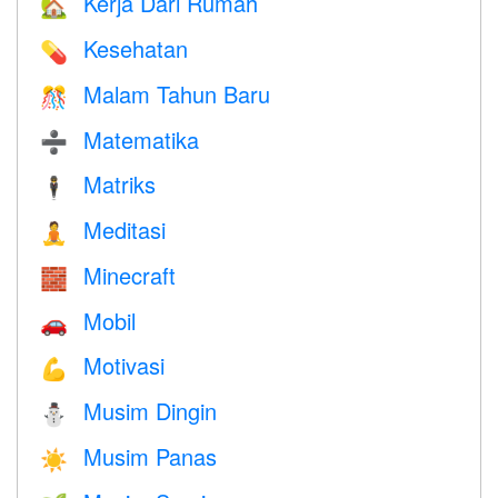
Kerja Dari Rumah
🏡
Kesehatan
💊
Malam Tahun Baru
🎊
Matematika
➗
Matriks
🕴️
Meditasi
🧘
Minecraft
🧱
Mobil
🚗
Motivasi
💪
Musim Dingin
⛄
Musim Panas
☀️