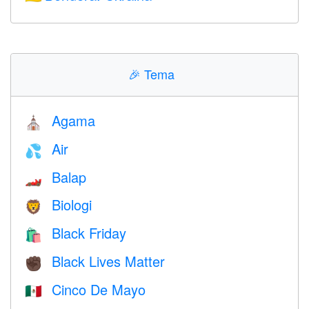
🎉
Tema
Agama
⛪️
Air
💦
Balap
🏎
Biologi
🦁
Black Friday
🛍
Black Lives Matter
✊🏿
Cinco De Mayo
🇲🇽