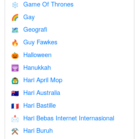
Game Of Thrones
❄️
Gay
🌈
Geografi
🗺
Guy Fawkes
🔥
Halloween
🎃
Hanukkah
🕎
Hari April Mop
🙆‍♂️
Hari Australia
🇦🇺
Hari Bastille
🇫🇷
Hari Bebas Internet Internasional
📩
Hari Buruh
⚒️