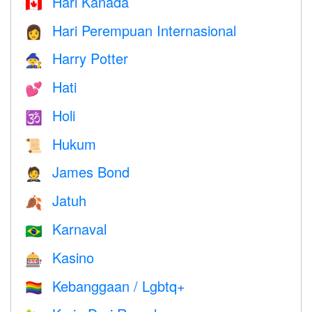
Hari Kanada
🇨🇦
Hari Perempuan Internasional
👩
Harry Potter
🧙
Hati
💕
Holi
🕉
Hukum
📜
James Bond
🤵
Jatuh
🍂
Karnaval
🇧🇷
Kasino
🎰
Kebanggaan / Lgbtq+
🏳️‍🌈