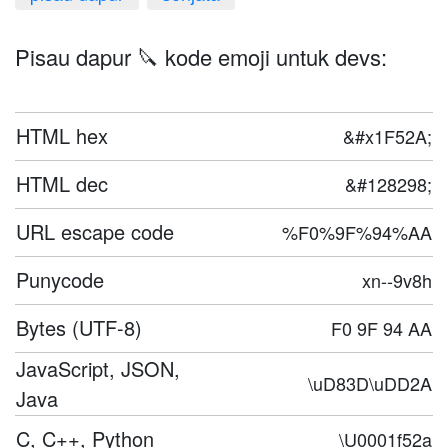
Pisau dapur 🔪 kode emoji untuk devs:
HTML hex
&#x1F52A;
HTML dec
&#128298;
URL escape code
%F0%9F%94%AA
Punycode
xn--9v8h
Bytes (UTF-8)
F0 9F 94 AA
JavaScript, JSON,
\uD83D\uDD2A
Java
C, C++, Python
\U0001f52a