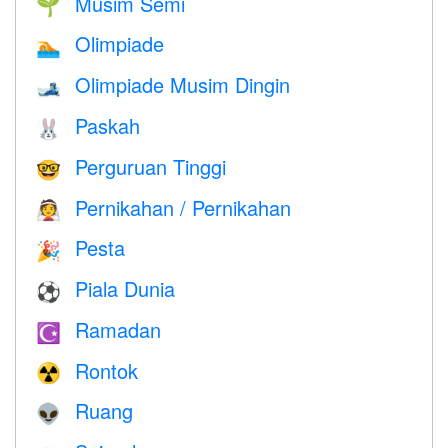
Musim Semi
🌱
Olimpiade
🏊
Olimpiade Musim Dingin
🎿
Paskah
🐰
Perguruan Tinggi
🤓
Pernikahan / Pernikahan
👰
Pesta
🎉
Piala Dunia
⚽
Ramadan
☪️
Rontok
☢️
Ruang
👽