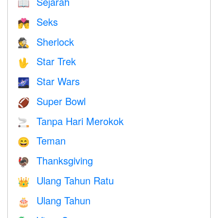
Sejarah
📖
Seks
💏
Sherlock
🕵️
Star Trek
🖖
Star Wars
🌌
Super Bowl
🏈
Tanpa Hari Merokok
🚬
Teman
😄
Thanksgiving
🦃
Ulang Tahun Ratu
👑
Ulang Tahun
🎂