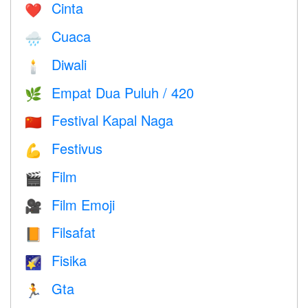
Cinta
❤️️
Cuaca
🌧
Diwali
🕯
Empat Dua Puluh / 420
🌿
Festival Kapal Naga
🇨🇳
Festivus
💪
Film
🎬
Film Emoji
🎥
Filsafat
📙
Fisika
🌠
Gta
🏃