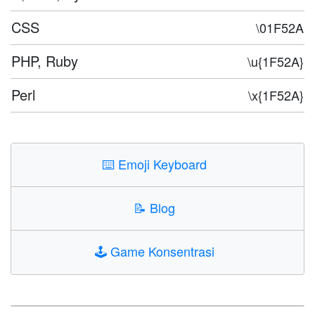
CSS
\01F52A
PHP, Ruby
\u{1F52A}
Perl
\x{1F52A}
⌨️
Emoji Keyboard
📝
Blog
🕹️
Game Konsentrasi