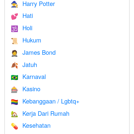
Harry Potter
🧙
Hati
💕
Holi
🕉
Hukum
📜
James Bond
🤵
Jatuh
🍂
Karnaval
🇧🇷
Kasino
🎰
Kebanggaan / Lgbtq+
🏳️‍🌈
Kerja Dari Rumah
🏡
Kesehatan
💊