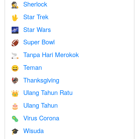
Sherlock
🕵️
Star Trek
🖖
Star Wars
🌌
Super Bowl
🏈
Tanpa Hari Merokok
🚬
Teman
😄
Thanksgiving
🦃
Ulang Tahun Ratu
👑
Ulang Tahun
🎂
Virus Corona
🦠
Wisuda
🎓