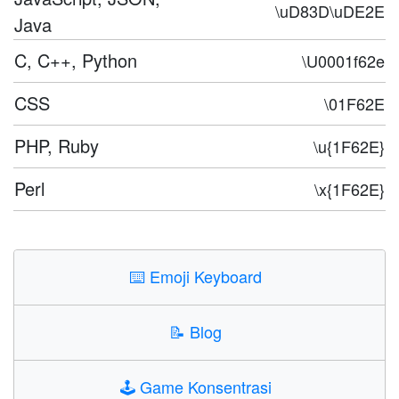
\uD83D\uDE2E
Java
C, C++, Python
\U0001f62e
CSS
\01F62E
PHP, Ruby
\u{1F62E}
Perl
\x{1F62E}
⌨️
Emoji Keyboard
📝
Blog
🕹️
Game Konsentrasi