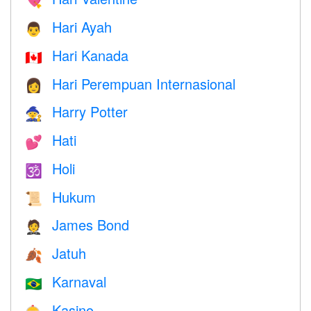
💘
Hari Ayah
👨
Hari Kanada
🇨🇦
Hari Perempuan Internasional
👩
Harry Potter
🧙
Hati
💕
Holi
🕉
Hukum
📜
James Bond
🤵
Jatuh
🍂
Karnaval
🇧🇷
Kasino