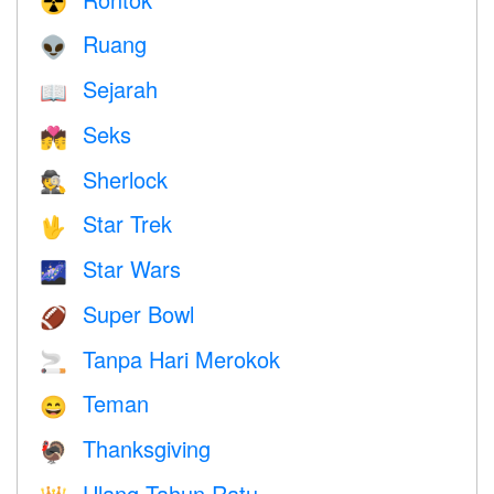
☢️
Ruang
👽
Sejarah
📖
Seks
💏
Sherlock
🕵️
Star Trek
🖖
Star Wars
🌌
Super Bowl
🏈
Tanpa Hari Merokok
🚬
Teman
😄
Thanksgiving
🦃
Ulang Tahun Ratu