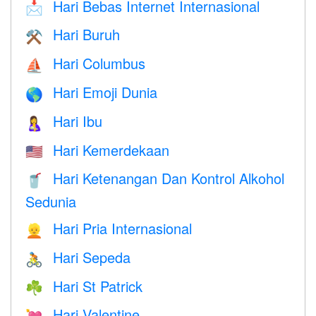
Hari Bebas Internet Internasional
📩
Hari Buruh
⚒️
Hari Columbus
⛵️
Hari Emoji Dunia
🌎
Hari Ibu
🤱
Hari Kemerdekaan
🇺🇸
Hari Ketenangan Dan Kontrol Alkohol
🥤
Sedunia
Hari Pria Internasional
👱
Hari Sepeda
🚴
Hari St Patrick
☘️
Hari Valentine