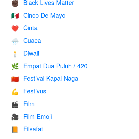
Black Lives Matter
✊🏿
Cinco De Mayo
🇲🇽
Cinta
❤️️
Cuaca
🌧
Diwali
🕯
Empat Dua Puluh / 420
🌿
Festival Kapal Naga
🇨🇳
Festivus
💪
Film
🎬
Film Emoji
🎥
Filsafat
📙