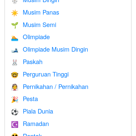
⛄
Musim Panas
☀️
Musim Semi
🌱
Olimpiade
🏊
Olimpiade Musim Dingin
🎿
Paskah
🐰
Perguruan Tinggi
🤓
Pernikahan / Pernikahan
👰
Pesta
🎉
Piala Dunia
⚽
Ramadan
☪️
Rontok