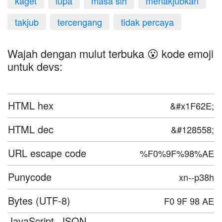
kaget
lupa
masa sih
menakjubkan
takjub
tercengang
tidak percaya
Wajah dengan mulut terbuka 😮 kode emoji
untuk devs:
HTML hex
&#x1F62E;
HTML dec
&#128558;
URL escape code
%F0%9F%98%AE
Punycode
xn--p38h
Bytes (UTF-8)
F0 9F 98 AE
JavaScript, JSON,