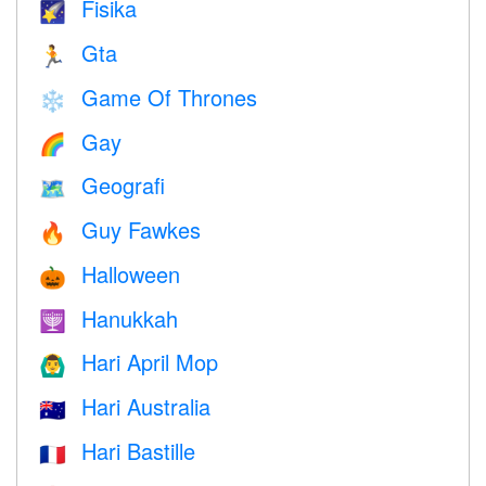
Fisika
🌠
Gta
🏃
Game Of Thrones
❄️
Gay
🌈
Geografi
🗺
Guy Fawkes
🔥
Halloween
🎃
Hanukkah
🕎
Hari April Mop
🙆‍♂️
Hari Australia
🇦🇺
Hari Bastille
🇫🇷