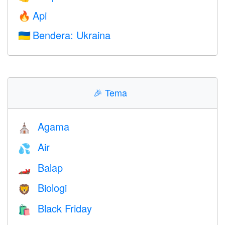
Api
🔥
Bendera: Ukraina
🇺🇦
🎉
Tema
Agama
⛪️
Air
💦
Balap
🏎
Biologi
🦁
Black Friday
🛍