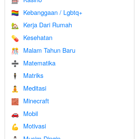
🎰
Kebanggaan / Lgbtq+
🏳️‍🌈
Kerja Dari Rumah
🏡
Kesehatan
💊
Malam Tahun Baru
🎊
Matematika
➗
Matriks
🕴️
Meditasi
🧘
Minecraft
🧱
Mobil
🚗
Motivasi
💪
Musim Dingin