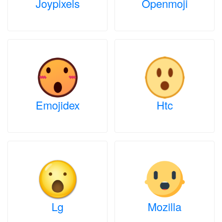
Joypixels
Openmoji
Emojidex
Htc
Lg
Mozilla