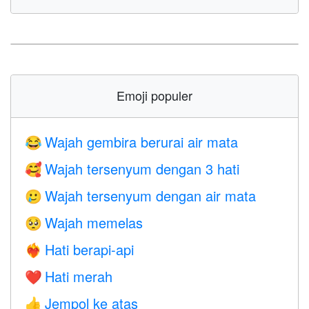
Emoji populer
Wajah gembira berurai air mata
😂
Wajah tersenyum dengan 3 hati
🥰
Wajah tersenyum dengan air mata
🥲
Wajah memelas
🥺
Hati berapi-api
❤️‍🔥
Hati merah
❤️
Jempol ke atas
👍