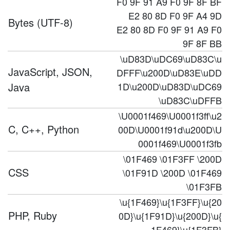
F0 9F 91 A9 F0 9F 8F BF
E2 80 8D F0 9F A4 9D
Bytes (UTF-8)
E2 80 8D F0 9F 91 A9 F0
9F 8F BB
\uD83D\uDC69\uD83C\u
JavaScript, JSON,
DFFF\u200D\uD83E\uDD
Java
1D\u200D\uD83D\uDC69
\uD83C\uDFFB
\U0001f469\U0001f3ff\u2
C, C++, Python
00D\U0001f91d\u200D\U
0001f469\U0001f3fb
\01F469 \01F3FF \200D
CSS
\01F91D \200D \01F469
\01F3FB
\u{1F469}\u{1F3FF}\u{20
PHP, Ruby
0D}\u{1F91D}\u{200D}\u{
1F469}\u{1F3FB}