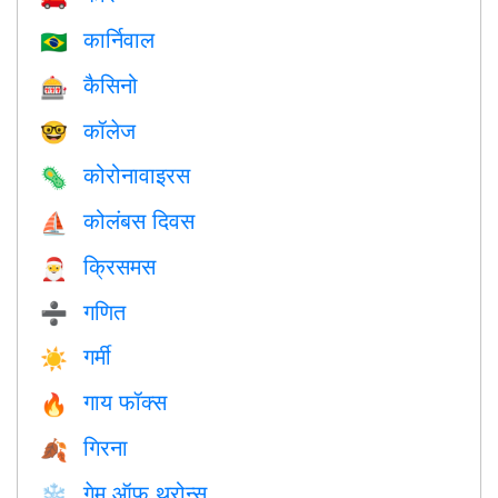
कार्निवाल
🇧🇷
कैसिनो
🎰
कॉलेज
🤓
कोरोनावाइरस
🦠
कोलंबस दिवस
⛵️
क्रिसमस
🎅
गणित
➗
गर्मी
☀️
गाय फॉक्स
🔥
गिरना
🍂
गेम ऑफ़ थ्रोन्स
❄️