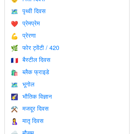
पृथ्वी दिवस
🗺️
प्रेमप्रेम
❤️️
प्रेरणा
💪
फोर ट्वेंटी / 420
🌿
बैस्टील दिवस
🇫🇷
ब्लैक फ्राइडे
🛍
भूगोल
🗺
भौतिक विज्ञान
🌠
मजदूर दिवस
⚒️
मातृ दिवस
🤱
मौसम
🌧