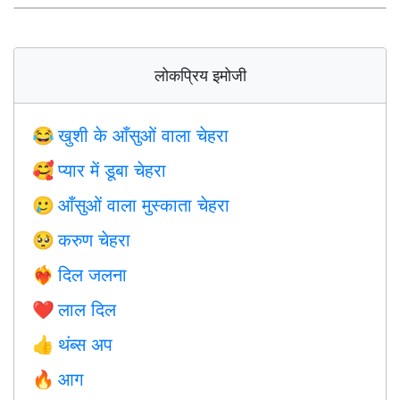
लोकप्रिय इमोजी
खुशी के आँसुओं वाला चेहरा
😂
प्यार में डूबा चेहरा
🥰
आँसुओं वाला मुस्काता चेहरा
🥲
करुण चेहरा
🥺
दिल जलना
❤️‍🔥
लाल दिल
❤️
थंब्स अप
👍
आग
🔥