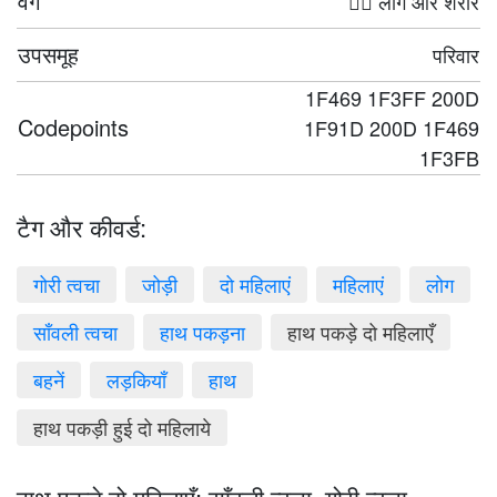
वर्ग
🤦‍♀️ लोग और शरीर
उपसमूह
परिवार
1F469 1F3FF 200D
Codepoints
1F91D 200D 1F469
1F3FB
टैग और कीवर्ड:
गोरी त्वचा
जोड़ी
दो महिलाएं
महिलाएं
लोग
साँवली त्वचा
हाथ पकड़ना
हाथ पकड़े दो महिलाएँ
बहनें
लड़कियाँ
हाथ
हाथ पकड़ी हुई दो महिलाये