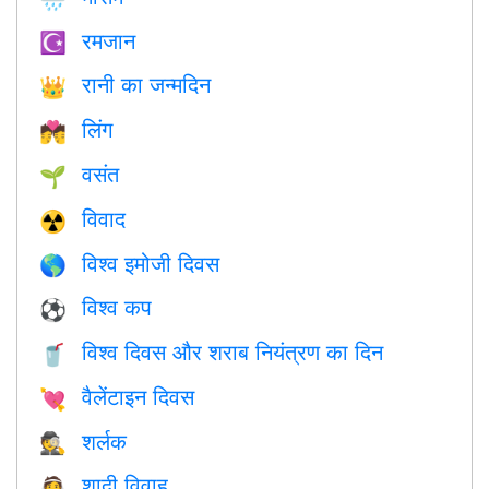
रमजान
☪️
रानी का जन्मदिन
👑
लिंग
💏
वसंत
🌱
विवाद
☢️
विश्व इमोजी दिवस
🌎
विश्व कप
⚽
विश्व दिवस और शराब नियंत्रण का दिन
🥤
वैलेंटाइन दिवस
💘
शर्लक
🕵️
शादी विवाह
👰