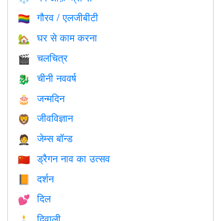
गौरव / एलजीबीटी
🏳️‍🌈
घर से काम करना
🏡
चलचित्र
🎬
चीनी नववर्ष
🐉
जन्मदिन
🎂
जीवविज्ञान
🦁
जेम्स बॉन्ड
🤵
ड्रैगन नाव का उत्सव
🇨🇳
दर्शन
📙
दिल
💕
दिवाली
🕯