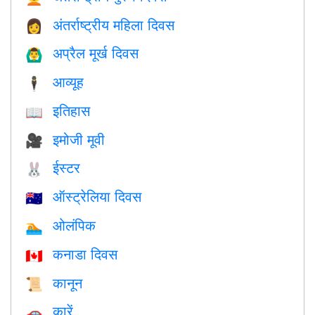
अंतर्राष्ट्रीय महिला दिवस
👩
अप्रैल मूर्ख दिवस
🙆‍♂️
आव्यूह
🕴️
इतिहास
📖
इमोजी मूवी
🎥
ईस्टर
🐰
ऑस्ट्रेलिया दिवस
🇦🇺
ओलंपिक
🏊
कनाडा दिवस
🇨🇦
कानून
📜
कारें
🚗