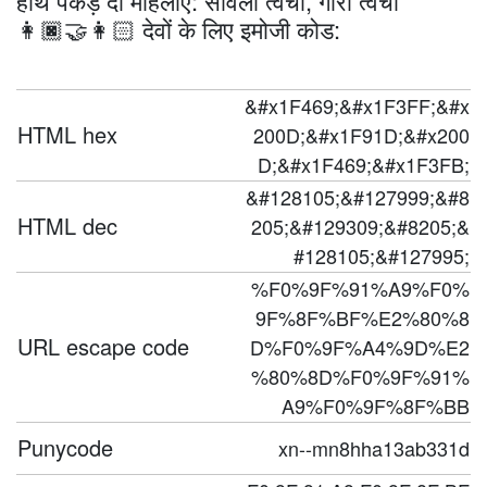
हाथ पकड़े दो महिलाएँ: साँवली त्वचा, गोरी त्वचा
👩🏿‍🤝‍👩🏻 देवों के लिए इमोजी कोड:
&#x1F469;&#x1F3FF;&#x
HTML hex
200D;&#x1F91D;&#x200
D;&#x1F469;&#x1F3FB;
&#128105;&#127999;&#8
HTML dec
205;&#129309;&#8205;&
#128105;&#127995;
%F0%9F%91%A9%F0%
9F%8F%BF%E2%80%8
URL escape code
D%F0%9F%A4%9D%E2
%80%8D%F0%9F%91%
A9%F0%9F%8F%BB
Punycode
xn--mn8hha13ab331d