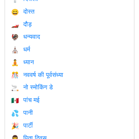
दोस्त
😄
दौड़
🏎
धन्यवाद
🦃
धर्म
⛪️
ध्यान
🧘
नववर्ष की पूर्वसंध्या
🎊
नो स्मोकिंग डे
🚬
पांच मई
🇲🇽
पानी
💦
पार्टी
🎉
पिता दिवस
👨