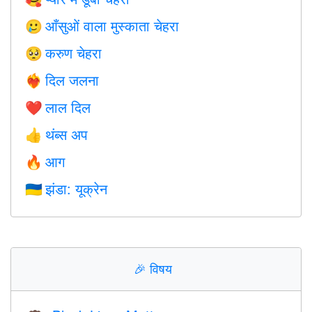
आँसुओं वाला मुस्काता चेहरा
🥲
करुण चेहरा
🥺
दिल जलना
❤️‍🔥
लाल दिल
❤️
थंब्स अप
👍
आग
🔥
झंडा: यूक्रेन
🇺🇦
🎉
विषय