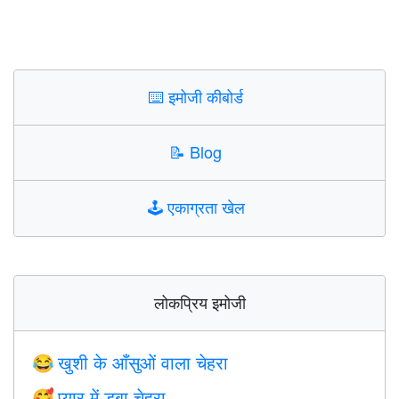
⌨️
इमोजी कीबोर्ड
📝
Blog
🕹️
एकाग्रता खेल
लोकप्रिय इमोजी
खुशी के आँसुओं वाला चेहरा
😂
प्यार में डूबा चेहरा
🥰