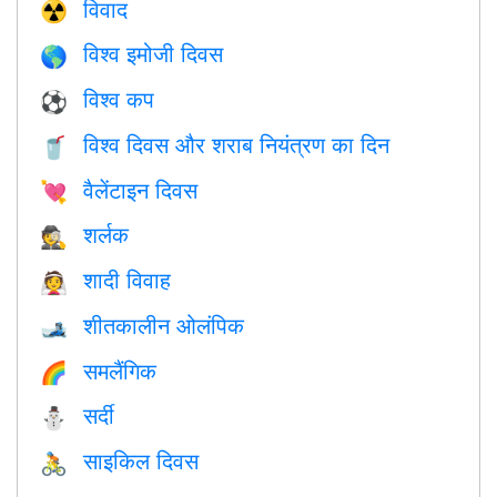
विवाद
☢️
विश्व इमोजी दिवस
🌎
विश्व कप
⚽
विश्व दिवस और शराब नियंत्रण का दिन
🥤
वैलेंटाइन दिवस
💘
शर्लक
🕵️
शादी विवाह
👰
शीतकालीन ओलंपिक
🎿
समलैंगिक
🌈
सर्दी
⛄
साइकिल दिवस
🚴