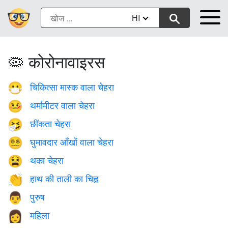
HI
🦠 कोरोनावाइरस
चिकित्सा मास्क वाला चेहरा
😷
थर्मामीटर वाला चेहरा
🤒
छींकता चेहरा
🤧
घुमावदार आँखों वाला चेहरा
😵‍💫
थका चेहरा
😫
हाथ की ताली का चिह्न
👏
पुरुष
👨
महिला
👩