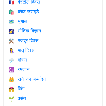
बैस्टील दिवस
🇫🇷
ब्लैक फ्राइडे
🛍
भूगोल
🗺
भौतिक विज्ञान
🌠
मजदूर दिवस
⚒️
मातृ दिवस
🤱
मौसम
🌧
रमजान
☪️
रानी का जन्मदिन
👑
लिंग
💏
वसंत
🌱