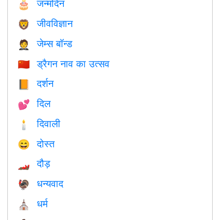
जन्मदिन
🎂
जीवविज्ञान
🦁
जेम्स बॉन्ड
🤵
ड्रैगन नाव का उत्सव
🇨🇳
दर्शन
📙
दिल
💕
दिवाली
🕯
दोस्त
😄
दौड़
🏎
धन्यवाद
🦃
धर्म
⛪️