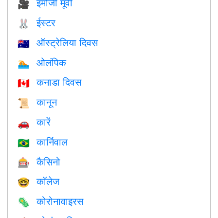
इमोजी मूवी
🎥
ईस्टर
🐰
ऑस्ट्रेलिया दिवस
🇦🇺
ओलंपिक
🏊
कनाडा दिवस
🇨🇦
कानून
📜
कारें
🚗
कार्निवाल
🇧🇷
कैसिनो
🎰
कॉलेज
🤓
कोरोनावाइरस
🦠