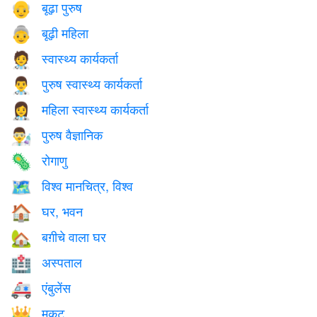
बूढ़ा पुरुष
👴
बूढ़ी महिला
👵
स्वास्थ्य कार्यकर्ता
🧑‍⚕️
पुरुष स्वास्थ्य कार्यकर्ता
👨‍⚕️
महिला स्वास्थ्य कार्यकर्ता
👩‍⚕️
पुरुष वैज्ञानिक
👨‍🔬
रोगाणु
🦠
विश्व मानचित्र, विश्व
🗺️
घर, भवन
🏠
बग़ीचे वाला घर
🏡
अस्पताल
🏥
एंबुलेंस
🚑
मुकुट
👑