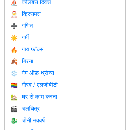
कोलंबस दिवस
⛵️
क्रिसमस
🎅
गणित
➗
गर्मी
☀️
गाय फॉक्स
🔥
गिरना
🍂
गेम ऑफ़ थ्रोन्स
❄️
गौरव / एलजीबीटी
🏳️‍🌈
घर से काम करना
🏡
चलचित्र
🎬
चीनी नववर्ष
🐉