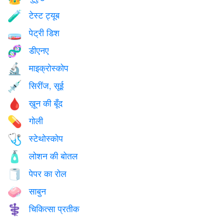
टेस्ट ट्यूब
🧪
पेट्री डिश
🧫
डीएनए
🧬
माइक्रोस्कोप
🔬
सिरींज, सूई
💉
ख़ून की बूँद
🩸
गोली
💊
स्टेथोस्कोप
🩺
लोशन की बोतल
🧴
पेपर का रोल
🧻
साबुन
🧼
चिकित्सा प्रतीक
⚕️