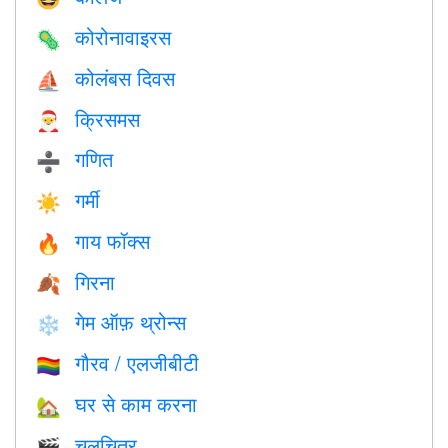
कोरोनावाइरस
🦠
कोलंबस दिवस
⛵️
क्रिसमस
🎅
गणित
➗
गर्मी
☀️
गाय फॉक्स
🔥
गिरना
🍂
गेम ऑफ़ थ्रोन्स
❄️
गौरव / एलजीबीटी
🏳️‍🌈
घर से काम करना
🏡
चलचित्र
🎬