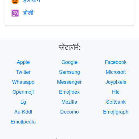
🎃
होली
🕉
प्लेटफ़ॉर्म:
Apple
Google
Facebook
Twitter
Samsung
Microsoft
Whatsapp
Messenger
Joypixels
Openmoji
Emojidex
Htc
Lg
Mozilla
Softbank
Au-Kddi
Docomo
Emojigraph
Emojipedia