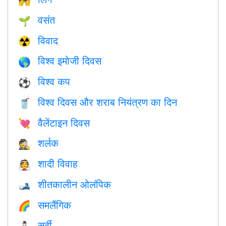
💏
वसंत
🌱
विवाद
☢️
विश्व इमोजी दिवस
🌎
विश्व कप
⚽
विश्व दिवस और शराब नियंत्रण का दिन
🥤
वैलेंटाइन दिवस
💘
शर्लक
🕵️
शादी विवाह
👰
शीतकालीन ओलंपिक
🎿
समलैंगिक
🌈
सर्दी