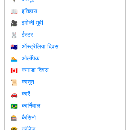
इतिहास
📖
इमोजी मूवी
🎥
ईस्टर
🐰
ऑस्ट्रेलिया दिवस
🇦🇺
ओलंपिक
🏊
कनाडा दिवस
🇨🇦
कानून
📜
कारें
🚗
कार्निवाल
🇧🇷
कैसिनो
🎰
कॉलेज
🤓