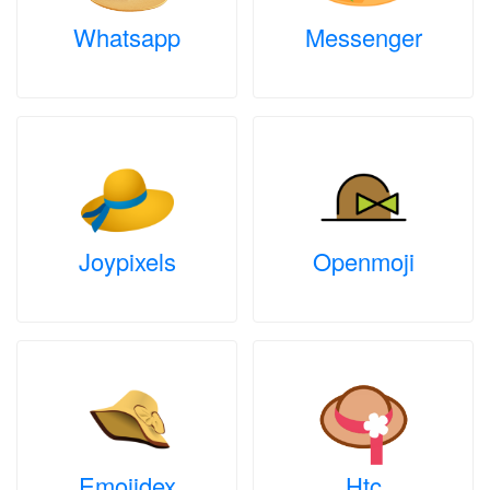
Whatsapp
Messenger
Joypixels
Openmoji
Emojidex
Htc