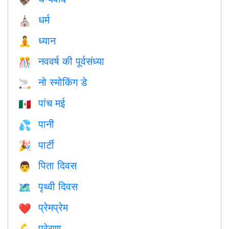
धर्म
⛪️
ध्यान
🧘
नववर्ष की पूर्वसंध्या
🎊
नो स्मोकिंग डे
🚬
पांच मई
🇲🇽
पानी
💦
पार्टी
🎉
पिता दिवस
👨
पृथ्वी दिवस
🗺️
प्रेमप्रेम
❤️️
प्रेरणा