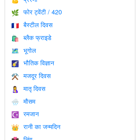
💪
फोर ट्वेंटी / 420
🌿
बैस्टील दिवस
🇫🇷
ब्लैक फ्राइडे
🛍
भूगोल
🗺
भौतिक विज्ञान
🌠
मजदूर दिवस
⚒️
मातृ दिवस
🤱
मौसम
🌧
रमजान
☪️
रानी का जन्मदिन
👑
लिंग