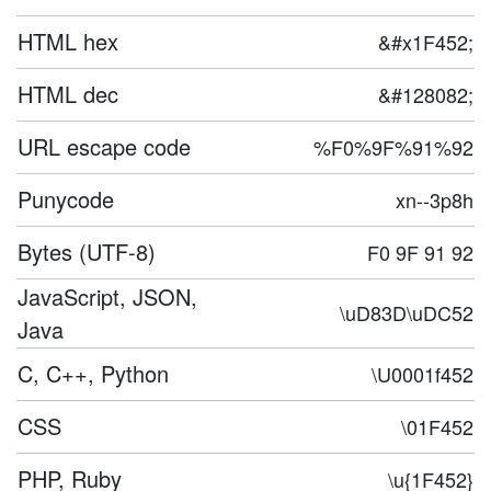
HTML hex
&#x1F452;
HTML dec
&#128082;
URL escape code
%F0%9F%91%92
Punycode
xn--3p8h
Bytes (UTF-8)
F0 9F 91 92
JavaScript, JSON,
\uD83D\uDC52
Java
C, C++, Python
\U0001f452
CSS
\01F452
PHP, Ruby
\u{1F452}