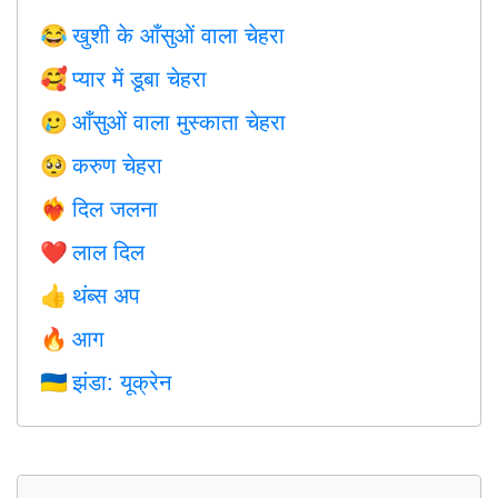
खुशी के आँसुओं वाला चेहरा
😂
प्यार में डूबा चेहरा
🥰
आँसुओं वाला मुस्काता चेहरा
🥲
करुण चेहरा
🥺
दिल जलना
❤️‍🔥
लाल दिल
❤️
थंब्स अप
👍
आग
🔥
झंडा: यूक्रेन
🇺🇦