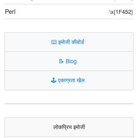
Perl
\x{1F452}
⌨️
इमोजी कीबोर्ड
📝
Blog
🕹️
एकाग्रता खेल
लोकप्रिय इमोजी