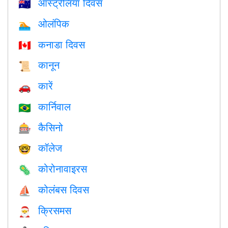
ऑस्ट्रेलिया दिवस
🇦🇺
ओलंपिक
🏊
कनाडा दिवस
🇨🇦
कानून
📜
कारें
🚗
कार्निवाल
🇧🇷
कैसिनो
🎰
कॉलेज
🤓
कोरोनावाइरस
🦠
कोलंबस दिवस
⛵️
क्रिसमस
🎅