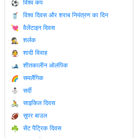
विश्व कप
⚽
विश्व दिवस और शराब नियंत्रण का दिन
🥤
वैलेंटाइन दिवस
💘
शर्लक
🕵️
शादी विवाह
👰
शीतकालीन ओलंपिक
🎿
समलैंगिक
🌈
सर्दी
⛄
साइकिल दिवस
🚴
सुपर बाउल
🏈
सेंट पैट्रिक दिवस
☘️