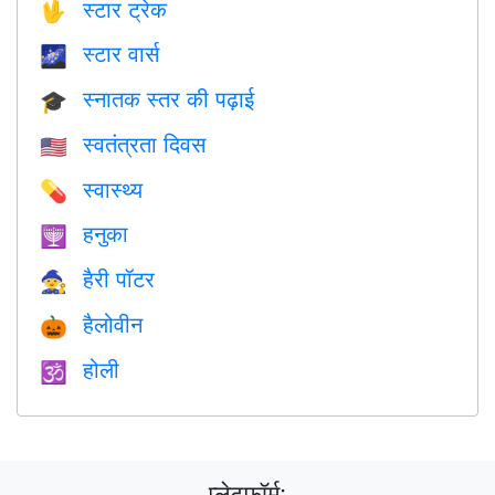
स्टार ट्रेक
🖖
स्टार वार्स
🌌
स्नातक स्तर की पढ़ाई
🎓
स्वतंत्रता दिवस
🇺🇸
स्वास्थ्य
💊
हनुका
🕎
हैरी पॉटर
🧙
हैलोवीन
🎃
होली
🕉
प्लेटफ़ॉर्म: