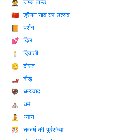
जेम्स बॉन्ड
🤵
ड्रैगन नाव का उत्सव
🇨🇳
दर्शन
📙
दिल
💕
दिवाली
🕯
दोस्त
😄
दौड़
🏎
धन्यवाद
🦃
धर्म
⛪️
ध्यान
🧘
नववर्ष की पूर्वसंध्या
🎊