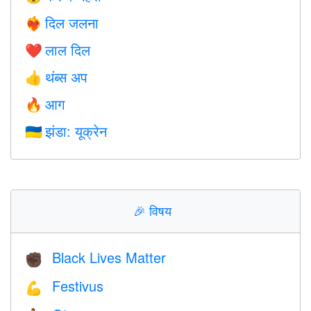
दिल जलना
❤️‍🔥
लाल दिल
❤️
थंब्स अप
👍
आग
🔥
झंडा: यूक्रेन
🇺🇦
🎉
विषय
Black Lives Matter
✊🏿
Festivus
💪