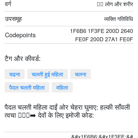
वर्ग
🤦‍♀️ लोग और शरीर
उपसमूह
व्यक्ति गतिविधि
1F6B6 1F3FE 200D 2640
Codepoints
FE0F 200D 27A1 FE0F
टैग और कीवर्ड:
चढना
चलती हुई महिला
चलना
पैदल चलती महिला
महिला
पैदल चलती महिला दाईं ओर चेहरा घुमाए: हल्की साँवली
त्वचा 🚶🏾‍♀️‍➡️ देवों के लिए इमोजी कोड:
&#x1F6B6;&#x1F3FE;&#