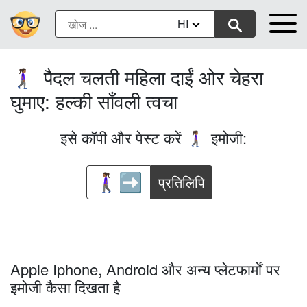
HI
पैदल चलती महिला दाईं ओर चेहरा
🚶🏾‍♀️‍➡️
घुमाए: हल्की साँवली त्वचा
इसे कॉपी और पेस्ट करें
इमोजी:
🚶🏾‍♀️‍➡️
प्रतिलिपि
Apple Iphone, Android और अन्य प्लेटफार्मों पर
इमोजी कैसा दिखता है