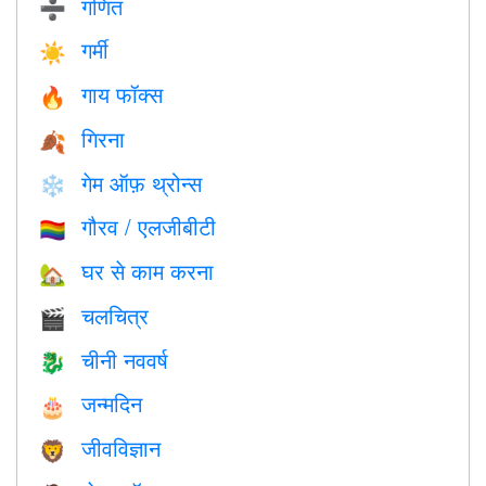
गणित
➗
गर्मी
☀️
गाय फॉक्स
🔥
गिरना
🍂
गेम ऑफ़ थ्रोन्स
❄️
गौरव / एलजीबीटी
🏳️‍🌈
घर से काम करना
🏡
चलचित्र
🎬
चीनी नववर्ष
🐉
जन्मदिन
🎂
जीवविज्ञान
🦁