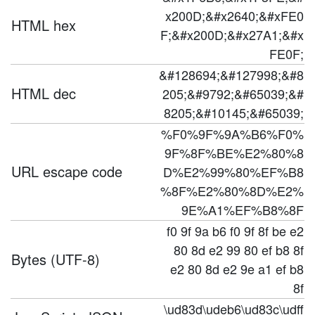
x200D;&#x2640;&#xFE0
HTML hex
F;&#x200D;&#x27A1;&#x
FE0F;
&#128694;&#127998;&#8
HTML dec
205;&#9792;&#65039;&#
8205;&#10145;&#65039;
%F0%9F%9A%B6%F0%
9F%8F%BE%E2%80%8
URL escape code
D%E2%99%80%EF%B8
%8F%E2%80%8D%E2%
9E%A1%EF%B8%8F
f0 9f 9a b6 f0 9f 8f be e2
80 8d e2 99 80 ef b8 8f
Bytes (UTF-8)
e2 80 8d e2 9e a1 ef b8
8f
\ud83d\udeb6\ud83c\udff