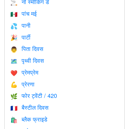
नो स्मोकिंग डे
🚬
पांच मई
🇲🇽
पानी
💦
पार्टी
🎉
पिता दिवस
👨
पृथ्वी दिवस
🗺️
प्रेमप्रेम
❤️️
प्रेरणा
💪
फोर ट्वेंटी / 420
🌿
बैस्टील दिवस
🇫🇷
ब्लैक फ्राइडे
🛍