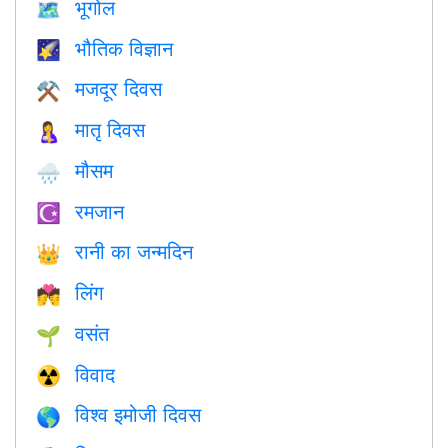
भूगोल
🗺
भौतिक विज्ञान
🌠
मजदूर दिवस
⚒️
मातृ दिवस
🤱
मौसम
🌧
रमजान
☪️
रानी का जन्मदिन
👑
लिंग
💏
वसंत
🌱
विवाद
☢️
विश्व इमोजी दिवस
🌎