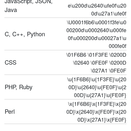
JavaScript, JSON,
e\u200d\u2640\ufe0f\u20
Java
0d\u27a1\ufe0f
\U0001f6b6\u0001f3fe\u0
00200d\u0002640\u000fe
C, C++, Python
0f\u000200d\u00027a1\u
000fe0f
\01F6B6 \01F3FE \0200D
CSS
\02640 \0FE0F \0200D
\027A1 \0FE0F
\u{1F6B6}\u{1F3FE}\u{20
PHP, Ruby
0D}\u{2640}\u{FE0F}\u{2
00D}\u{27A1}\u{FE0F}
\x{1F6B6}\x{1F3FE}\x{20
Perl
0D}\x{2640}\x{FE0F}\x{20
0D}\x{27A1}\x{FE0F}