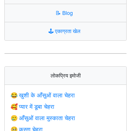
📝
Blog
🕹️
एकाग्रता खेल
लोकप्रिय इमोजी
खुशी के आँसुओं वाला चेहरा
😂
प्यार में डूबा चेहरा
🥰
आँसुओं वाला मुस्काता चेहरा
🥲
करुण चेहरा
🥺