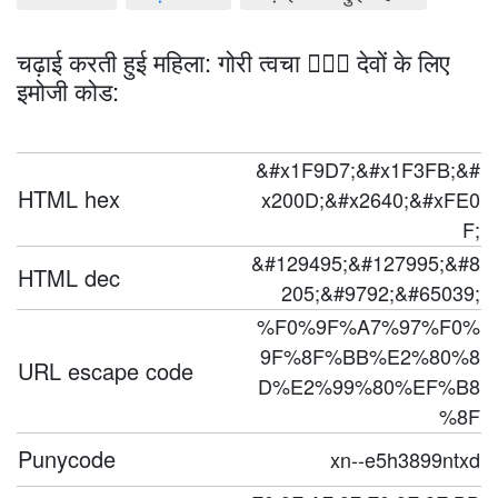
चढ़ाई करती हुई महिला: गोरी त्वचा 🧗🏻‍♀️ देवों के लिए
इमोजी कोड:
&#x1F9D7;&#x1F3FB;&#
HTML hex
x200D;&#x2640;&#xFE0
F;
&#129495;&#127995;&#8
HTML dec
205;&#9792;&#65039;
%F0%9F%A7%97%F0%
9F%8F%BB%E2%80%8
URL escape code
D%E2%99%80%EF%B8
%8F
Punycode
xn--e5h3899ntxd