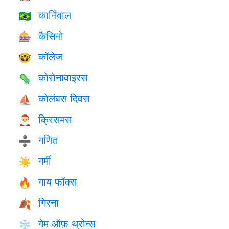
कार्निवाल
🇧🇷
कैसिनो
🎰
कॉलेज
🤓
कोरोनावाइरस
🦠
कोलंबस दिवस
⛵️
क्रिसमस
🎅
गणित
➗
गर्मी
☀️
गाय फॉक्स
🔥
गिरना
🍂
गेम ऑफ़ थ्रोन्स
❄️