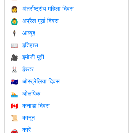
अंतर्राष्ट्रीय महिला दिवस
👩
अप्रैल मूर्ख दिवस
🙆‍♂️
आव्यूह
🕴️
इतिहास
📖
इमोजी मूवी
🎥
ईस्टर
🐰
ऑस्ट्रेलिया दिवस
🇦🇺
ओलंपिक
🏊
कनाडा दिवस
🇨🇦
कानून
📜
कारें
🚗