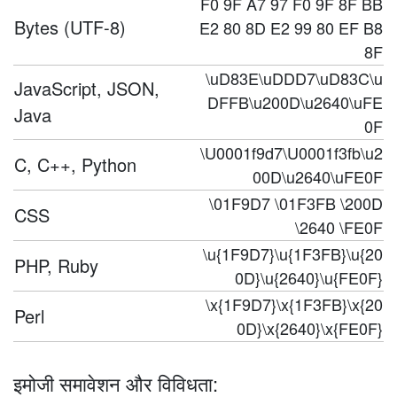
F0 9F A7 97 F0 9F 8F BB
Bytes (UTF-8)
E2 80 8D E2 99 80 EF B8
8F
\uD83E\uDDD7\uD83C\u
JavaScript, JSON,
DFFB\u200D\u2640\uFE
Java
0F
\U0001f9d7\U0001f3fb\u2
C, C++, Python
00D\u2640\uFE0F
\01F9D7 \01F3FB \200D
CSS
\2640 \FE0F
\u{1F9D7}\u{1F3FB}\u{20
PHP, Ruby
0D}\u{2640}\u{FE0F}
\x{1F9D7}\x{1F3FB}\x{20
Perl
0D}\x{2640}\x{FE0F}
इमोजी समावेशन और विविधता: