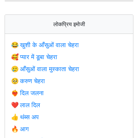
लोकप्रिय इमोजी
खुशी के आँसुओं वाला चेहरा
😂
प्यार में डूबा चेहरा
🥰
आँसुओं वाला मुस्काता चेहरा
🥲
करुण चेहरा
🥺
दिल जलना
❤️‍🔥
लाल दिल
❤️
थंब्स अप
👍
आग
🔥