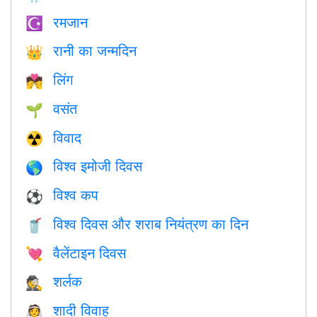
रमजान
☪️
रानी का जन्मदिन
👑
लिंग
💏
वसंत
🌱
विवाद
☢️
विश्व इमोजी दिवस
🌎
विश्व कप
⚽
विश्व दिवस और शराब नियंत्रण का दिन
🥤
वैलेंटाइन दिवस
💘
शर्लक
🕵️
शादी विवाह
👰