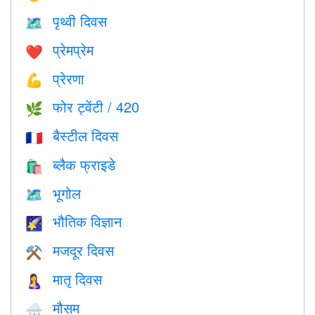
पृथ्वी दिवस
🗺️
प्रेमप्रेम
❤️️
प्रेरणा
💪
फोर ट्वेंटी / 420
🌿
बैस्टील दिवस
🇫🇷
ब्लैक फ्राइडे
🛍
भूगोल
🗺
भौतिक विज्ञान
🌠
मजदूर दिवस
⚒️
मातृ दिवस
🤱
मौसम
🌧