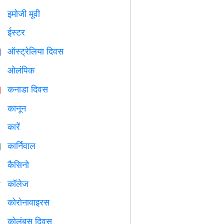
इमोजी मूवी

ईस्टर

ऑस्ट्रेलिया दिवस

ओलंपिक

कनाडा दिवस

कानून

कारें

कार्निवाल

कैसिनो

कॉलेज

कोरोनावाइरस

कोलंबस दिवस
️