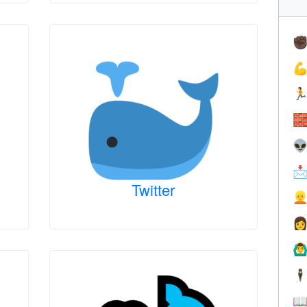
✊





Twitter


🙆‍♂
🕴
