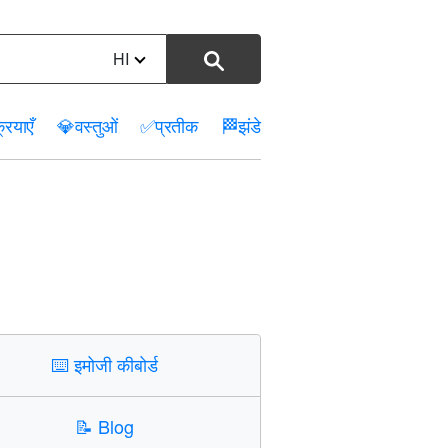
HI
रियाएँ
💎
वस्तुओं
✅
प्रतीक
🏁
झंडे
⌨️
इमोजी कीबोर्ड
📝
Blog