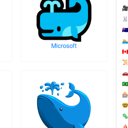


🇦

Microsoft
🇨


🇧



⛵