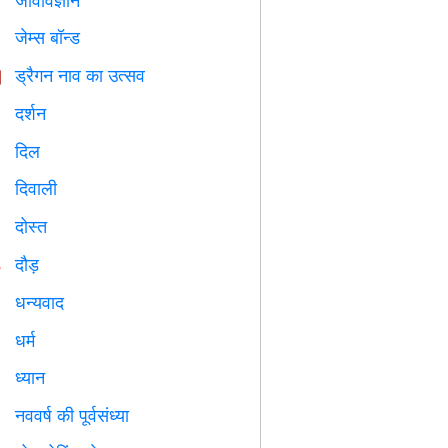

जेम्स बॉन्ड

ड्रैगन नाव का उत्सव

दर्शन

दिल

दिवाली

दोस्त

दौड़

धन्यवाद

धर्म
️
ध्यान

नववर्ष की पूर्वसंध्या
