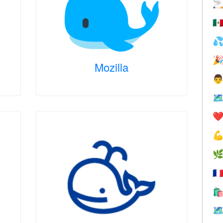

🇲


Mozilla

🗺
❤️


🇫

