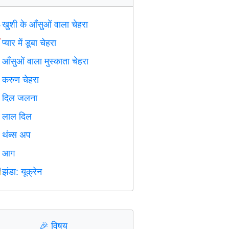
खुशी के आँसुओं वाला चेहरा

प्यार में डूबा चेहरा

आँसुओं वाला मुस्काता चेहरा

करुण चेहरा

दिल जलना

लाल दिल
️
थंब्स अप

आग

झंडा: यूक्रेन

🎉
विषय