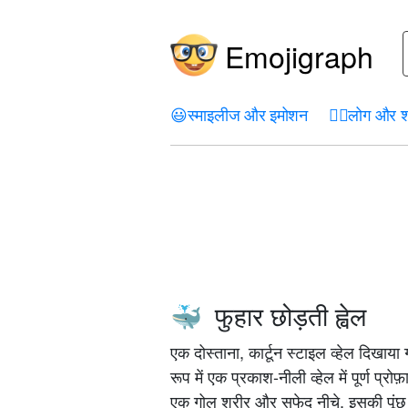
Emojigraph
😃
स्माइलीज और इमोशन
🤦‍♀️
लोग और श
फुहार छोड़ती ह्वेल
🐳
एक दोस्ताना, कार्टून स्टाइल व्हेल दिखाय
रूप में एक प्रकाश-नीली व्हेल में पूर्ण प्
एक गोल शरीर और सफेद नीचे, इसकी पूं