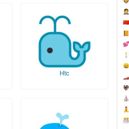


🇨




Htc


⛪

