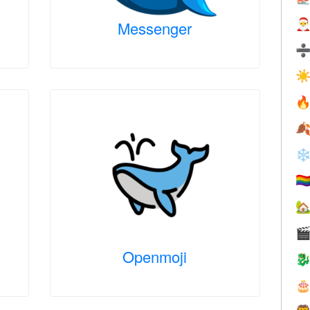

Messenger
☀


❄
🏳️‍


Openmoji

