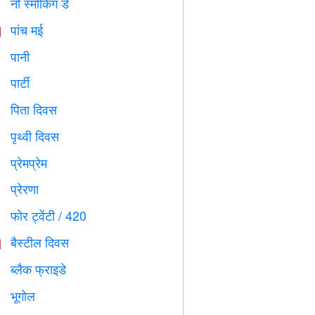
नो स्मोकिंग डे

पांच मई

पानी

पार्टी

पिता दिवस

पृथ्वी दिवस
️
प्रेमप्रेम
️
प्रेरणा

फोर ट्वेंटी / 420

बैस्टील दिवस

ब्लैक फ्राइडे

भूगोल
