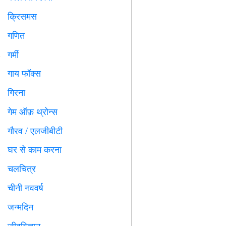
क्रिसमस

गणित
➗
गर्मी
️
गाय फॉक्स

गिरना

गेम ऑफ़ थ्रोन्स
️
गौरव / एलजीबीटी

घर से काम करना

चलचित्र

चीनी नववर्ष

जन्मदिन

जीवविज्ञान