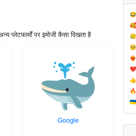


प्लेटफार्मों पर इमोजी कैसा दिखता है


❤️‍
❤


🇺
Google