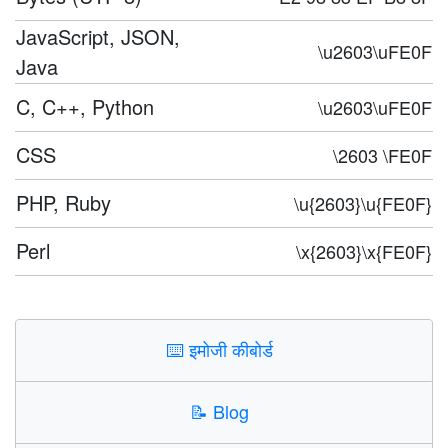
JavaScript, JSON,
\u2603\uFE0F
Java
C, C++, Python
\u2603\uFE0F
CSS
\2603 \FE0F
PHP, Ruby
\u{2603}\u{FE0F}
Perl
\x{2603}\x{FE0F}
⌨️
इमोजी कीबोर्ड
📝
Blog