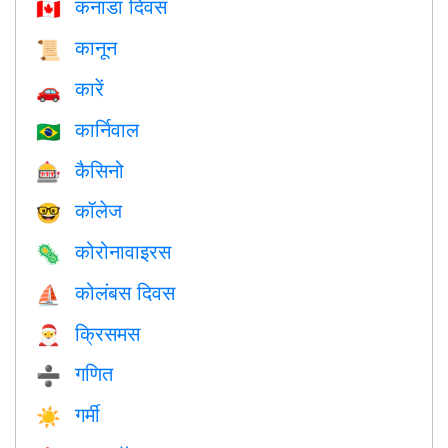
कनाडा दिवस
🇨🇦
कानून
📜
कारें
🚗
कार्निवाल
🇧🇷
कैसिनो
🎰
कॉलेज
🤓
कोरोनावाइरस
🦠
कोलंबस दिवस
⛵️
क्रिसमस
🎅
गणित
➗
गर्मी
☀️