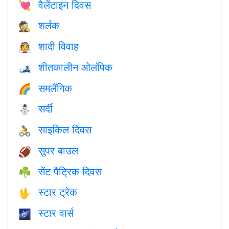
वैलेंटाइन दिवस
💘
शर्लक
🕵️
शादी विवाह
👰
शीतकालीन ओलंपिक
🎿
समलैंगिक
🌈
सर्दी
⛄
साइकिल दिवस
🚴
सुपर बाउल
🏈
सेंट पैट्रिक दिवस
☘️
स्टार ट्रेक
🖖
स्टार वार्स
🌌