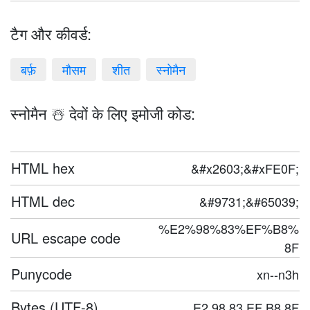
टैग और कीवर्ड:
बर्फ़
मौसम
शीत
स्नोमैन
स्नोमैन ☃️ देवों के लिए इमोजी कोड:
HTML hex
&#x2603;&#xFE0F;
HTML dec
&#9731;&#65039;
%E2%98%83%EF%B8%
URL escape code
8F
Punycode
xn--n3h
Bytes (UTF-8)
E2 98 83 EF B8 8F