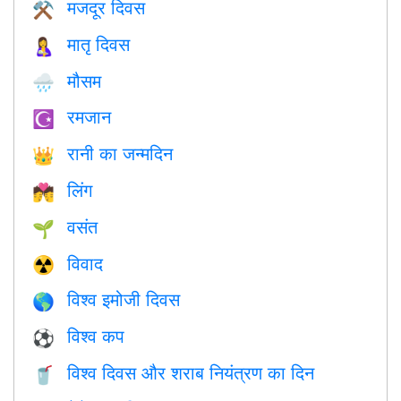
मजदूर दिवस
⚒️
मातृ दिवस
🤱
मौसम
🌧
रमजान
☪️
रानी का जन्मदिन
👑
लिंग
💏
वसंत
🌱
विवाद
☢️
विश्व इमोजी दिवस
🌎
विश्व कप
⚽
विश्व दिवस और शराब नियंत्रण का दिन
🥤