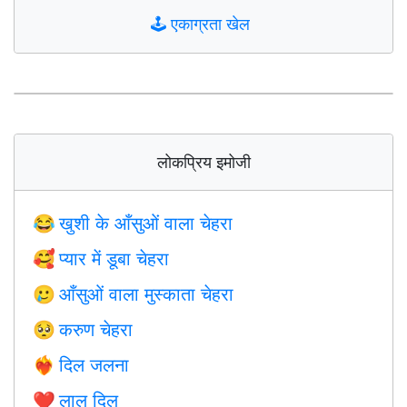
🕹️
एकाग्रता खेल
लोकप्रिय इमोजी
खुशी के आँसुओं वाला चेहरा
😂
प्यार में डूबा चेहरा
🥰
आँसुओं वाला मुस्काता चेहरा
🥲
करुण चेहरा
🥺
दिल जलना
❤️‍🔥
लाल दिल
❤️