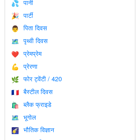
पानी
💦
पार्टी
🎉
पिता दिवस
👨
पृथ्वी दिवस
🗺️
प्रेमप्रेम
❤️️
प्रेरणा
💪
फोर ट्वेंटी / 420
🌿
बैस्टील दिवस
🇫🇷
ब्लैक फ्राइडे
🛍
भूगोल
🗺
भौतिक विज्ञान
🌠