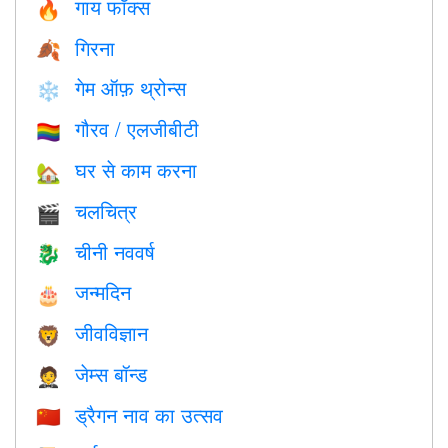
गाय फॉक्स
🔥
गिरना
🍂
गेम ऑफ़ थ्रोन्स
❄️
गौरव / एलजीबीटी
🏳️‍🌈
घर से काम करना
🏡
चलचित्र
🎬
चीनी नववर्ष
🐉
जन्मदिन
🎂
जीवविज्ञान
🦁
जेम्स बॉन्ड
🤵
ड्रैगन नाव का उत्सव
🇨🇳