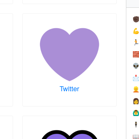
✊





Twitter


🙆‍♂
🕴
