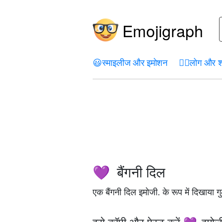
Emojigraph
😃
स्माइलीज और इमोशन
🤦‍♀️
लोग और श
बैंगनी दिल
💜
एक बैंगनी दिल इमोजी. के रूप में दिखाया गु
इसे कॉपी और पेस्ट करें
इमोज