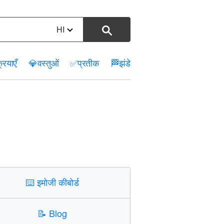
HI
रियाएँ
💎
वस्तुओं
✅
प्रतीक
🏁
झंडे
⌨️
इमोजी कीबोर्ड
📝
Blog