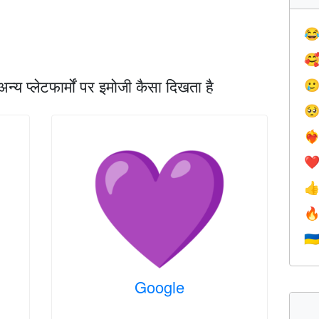


प्लेटफार्मों पर इमोजी कैसा दिखता है


❤️‍
❤


🇺
Google