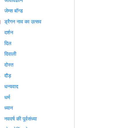

जेम्स बॉन्ड

ड्रैगन नाव का उत्सव

दर्शन

दिल

दिवाली

दोस्त

दौड़

धन्यवाद

धर्म
️
ध्यान

नववर्ष की पूर्वसंध्या
