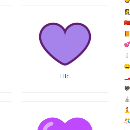


🇨




Htc


⛪

