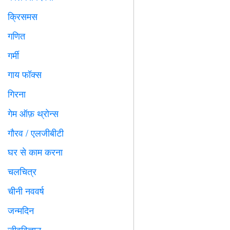
क्रिसमस

गणित
➗
गर्मी
️
गाय फॉक्स

गिरना

गेम ऑफ़ थ्रोन्स
️
गौरव / एलजीबीटी

घर से काम करना

चलचित्र

चीनी नववर्ष

जन्मदिन

जीवविज्ञान