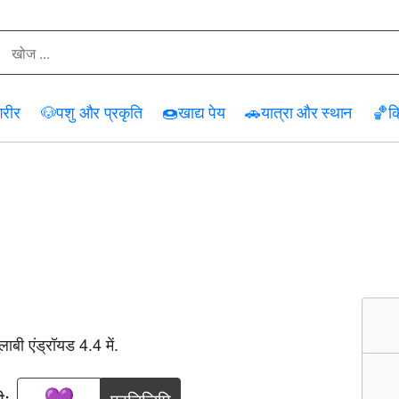
रीर
🐶
पशु और प्रकृति
🍩
खाद्य पेय
🚗
यात्रा और स्थान
🏀
क्
लाबी एंड्रॉयड 4.4 में.
ी: