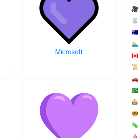


🇦

Microsoft
🇨


🇧



⛵