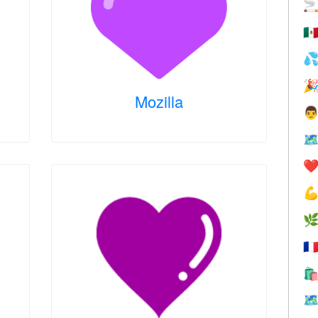

🇲


Mozilla

🗺
❤️


🇫

