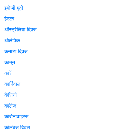
इमोजी मूवी

ईस्टर

ऑस्ट्रेलिया दिवस

ओलंपिक

कनाडा दिवस

कानून

कारें

कार्निवाल

कैसिनो

कॉलेज

कोरोनावाइरस

कोलंबस दिवस
️