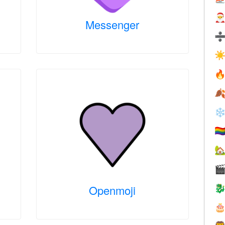

Messenger
☀


❄
🏳️‍


Openmoji

