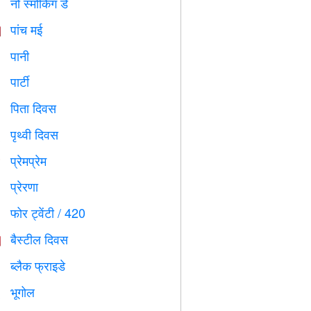
नो स्मोकिंग डे

पांच मई

पानी

पार्टी

पिता दिवस

पृथ्वी दिवस
️
प्रेमप्रेम
️
प्रेरणा

फोर ट्वेंटी / 420

बैस्टील दिवस

ब्लैक फ्राइडे

भूगोल
