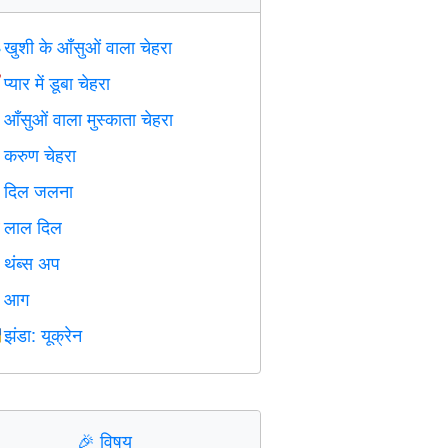
खुशी के आँसुओं वाला चेहरा

प्यार में डूबा चेहरा

आँसुओं वाला मुस्काता चेहरा

करुण चेहरा

दिल जलना

लाल दिल
️
थंब्स अप

आग

झंडा: यूक्रेन

🎉
विषय