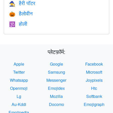
हैरी पॉटर
🧙
हैलोवीन
🎃
होली
🕉
प्लेटफ़ॉर्म:
Apple
Google
Facebook
Twitter
Samsung
Microsoft
Whatsapp
Messenger
Joypixels
Openmoji
Emojidex
Htc
Lg
Mozilla
Softbank
Au-Kddi
Docomo
Emojigraph
Emojipedia