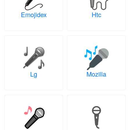
Emojidex
Htc
Lg
Mozilla