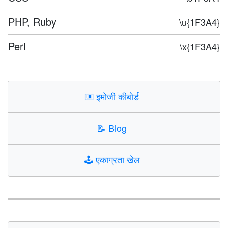
PHP, Ruby
\u{1F3A4}
Perl
\x{1F3A4}
⌨️
इमोजी कीबोर्ड
📝
Blog
🕹️
एकाग्रता खेल