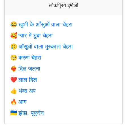
लोकप्रिय इमोजी
खुशी के आँसुओं वाला चेहरा
😂
प्यार में डूबा चेहरा
🥰
आँसुओं वाला मुस्काता चेहरा
🥲
करुण चेहरा
🥺
दिल जलना
❤️‍🔥
लाल दिल
❤️
थंब्स अप
👍
आग
🔥
झंडा: यूक्रेन
🇺🇦