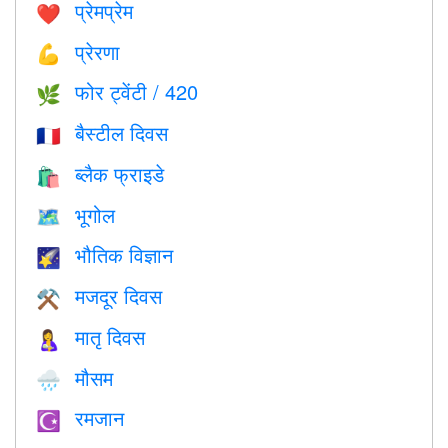
प्रेमप्रेम
❤️️
प्रेरणा
💪
फोर ट्वेंटी / 420
🌿
बैस्टील दिवस
🇫🇷
ब्लैक फ्राइडे
🛍
भूगोल
🗺
भौतिक विज्ञान
🌠
मजदूर दिवस
⚒️
मातृ दिवस
🤱
मौसम
🌧
रमजान
☪️