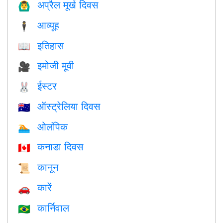
अप्रैल मूर्ख दिवस
🙆‍♂️
आव्यूह
🕴️
इतिहास
📖
इमोजी मूवी
🎥
ईस्टर
🐰
ऑस्ट्रेलिया दिवस
🇦🇺
ओलंपिक
🏊
कनाडा दिवस
🇨🇦
कानून
📜
कारें
🚗
कार्निवाल
🇧🇷