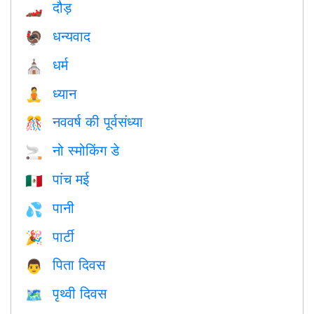
दौड़
🏎
धन्यवाद
🦃
धर्म
⛪️
ध्यान
🧘
नववर्ष की पूर्वसंध्या
🎊
नो स्मोकिंग डे
🚬
पांच मई
🇲🇽
पानी
💦
पार्टी
🎉
पिता दिवस
👨
पृथ्वी दिवस
🗺️