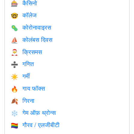
कैसिनो
🎰
कॉलेज
🤓
कोरोनावाइरस
🦠
कोलंबस दिवस
⛵️
क्रिसमस
🎅
गणित
➗
गर्मी
☀️
गाय फॉक्स
🔥
गिरना
🍂
गेम ऑफ़ थ्रोन्स
❄️
गौरव / एलजीबीटी
🏳️‍🌈