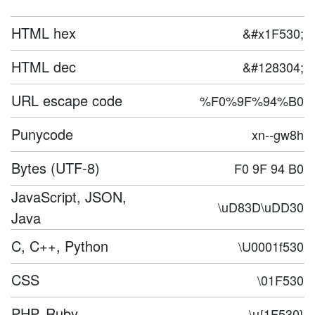
HTML hex
&#x1F530;
HTML dec
&#128304;
URL escape code
%F0%9F%94%B0
Punycode
xn--gw8h
Bytes (UTF-8)
F0 9F 94 B0
JavaScript, JSON,
\uD83D\uDD30
Java
C, C++, Python
\U0001f530
CSS
\01F530
PHP, Ruby
\u{1F530}