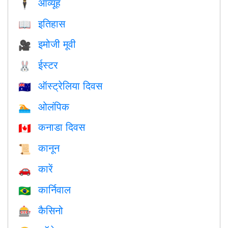
आव्यूह
🕴️
इतिहास
📖
इमोजी मूवी
🎥
ईस्टर
🐰
ऑस्ट्रेलिया दिवस
🇦🇺
ओलंपिक
🏊
कनाडा दिवस
🇨🇦
कानून
📜
कारें
🚗
कार्निवाल
🇧🇷
कैसिनो
🎰