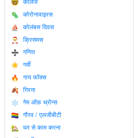
कॉलेज
🤓
कोरोनावाइरस
🦠
कोलंबस दिवस
⛵️
क्रिसमस
🎅
गणित
➗
गर्मी
☀️
गाय फॉक्स
🔥
गिरना
🍂
गेम ऑफ़ थ्रोन्स
❄️
गौरव / एलजीबीटी
🏳️‍🌈
घर से काम करना
🏡