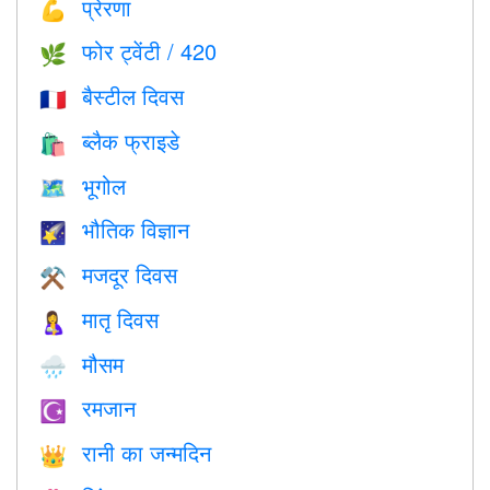
प्रेरणा
💪
फोर ट्वेंटी / 420
🌿
बैस्टील दिवस
🇫🇷
ब्लैक फ्राइडे
🛍
भूगोल
🗺
भौतिक विज्ञान
🌠
मजदूर दिवस
⚒️
मातृ दिवस
🤱
मौसम
🌧
रमजान
☪️
रानी का जन्मदिन
👑