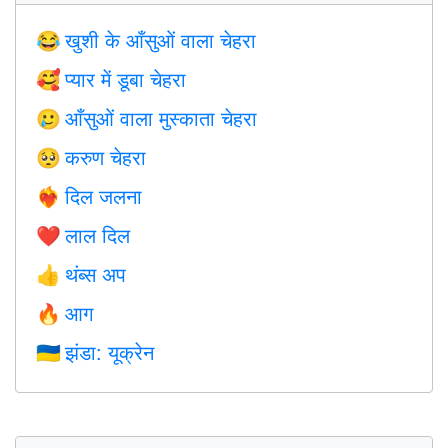
खुशी के आँसुओं वाला चेहरा
😂
प्यार में डूबा चेहरा
🥰
आँसुओं वाला मुस्काता चेहरा
🥲
करुण चेहरा
🥺
दिल जलना
❤️‍🔥
लाल दिल
❤️
थंब्स अप
👍
आग
🔥
झंडा: यूक्रेन
🇺🇦