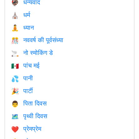
धन्यवाद
🦃
धर्म
⛪️
ध्यान
🧘
नववर्ष की पूर्वसंध्या
🎊
नो स्मोकिंग डे
🚬
पांच मई
🇲🇽
पानी
💦
पार्टी
🎉
पिता दिवस
👨
पृथ्वी दिवस
🗺️
प्रेमप्रेम
❤️️