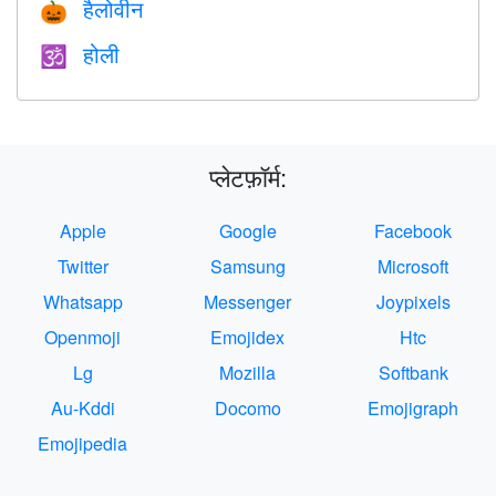
हैलोवीन
🎃
होली
🕉
प्लेटफ़ॉर्म:
Apple
Google
Facebook
Twitter
Samsung
Microsoft
Whatsapp
Messenger
Joypixels
Openmoji
Emojidex
Htc
Lg
Mozilla
Softbank
Au-Kddi
Docomo
Emojigraph
Emojipedia