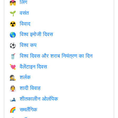
लिंग
💏
वसंत
🌱
विवाद
☢️
विश्व इमोजी दिवस
🌎
विश्व कप
⚽
विश्व दिवस और शराब नियंत्रण का दिन
🥤
वैलेंटाइन दिवस
💘
शर्लक
🕵️
शादी विवाह
👰
शीतकालीन ओलंपिक
🎿
समलैंगिक
🌈