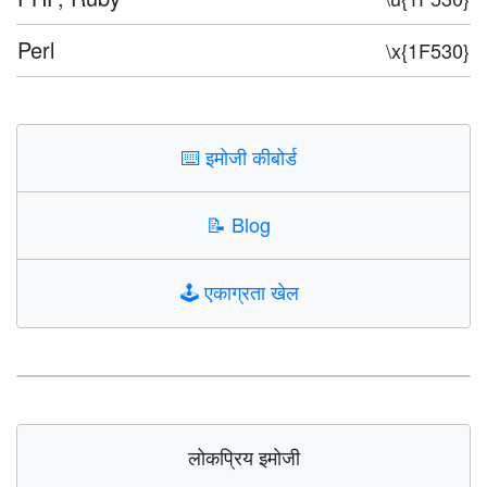
Perl
\x{1F530}
⌨️
इमोजी कीबोर्ड
📝
Blog
🕹️
एकाग्रता खेल
लोकप्रिय इमोजी