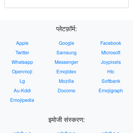
प्लेटफ़ॉर्म:
Apple
Google
Facebook
Twitter
Samsung
Microsoft
Whatsapp
Messenger
Joypixels
Openmoji
Emojidex
Htc
Lg
Mozilla
Softbank
Au-Kddi
Docomo
Emojigraph
Emojipedia
इमोजी संस्करण: