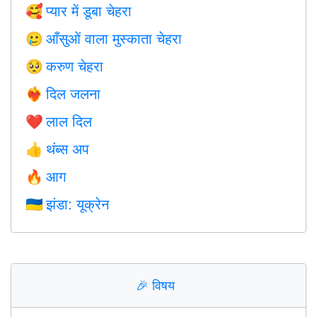
प्यार में डूबा चेहरा
🥰
आँसुओं वाला मुस्काता चेहरा
🥲
करुण चेहरा
🥺
दिल जलना
❤️‍🔥
लाल दिल
❤️
थंब्स अप
👍
आग
🔥
झंडा: यूक्रेन
🇺🇦
🎉
विषय