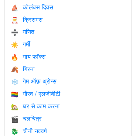
कोलंबस दिवस
⛵️
क्रिसमस
🎅
गणित
➗
गर्मी
☀️
गाय फॉक्स
🔥
गिरना
🍂
गेम ऑफ़ थ्रोन्स
❄️
गौरव / एलजीबीटी
🏳️‍🌈
घर से काम करना
🏡
चलचित्र
🎬
चीनी नववर्ष
🐉