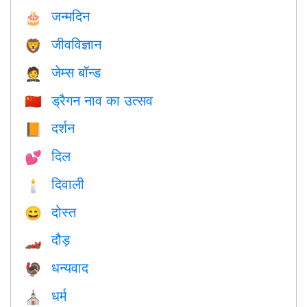
जन्मदिन
🎂
जीवविज्ञान
🦁
जेम्स बॉन्ड
🤵
ड्रैगन नाव का उत्सव
🇨🇳
दर्शन
📙
दिल
💕
दिवाली
🕯
दोस्त
😄
दौड़
🏎
धन्यवाद
🦃
धर्म
⛪️