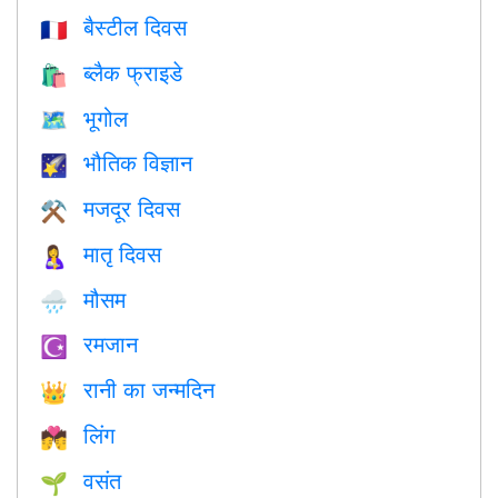
बैस्टील दिवस
🇫🇷
ब्लैक फ्राइडे
🛍
भूगोल
🗺
भौतिक विज्ञान
🌠
मजदूर दिवस
⚒️
मातृ दिवस
🤱
मौसम
🌧
रमजान
☪️
रानी का जन्मदिन
👑
लिंग
💏
वसंत
🌱