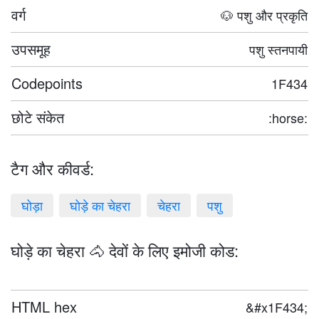
वर्ग
🐶 पशु और प्रकृति
उपसमूह
पशु स्तनपायी
Codepoints
1F434
छोटे संकेत
:horse:
टैग और कीवर्ड:
घोड़ा
घोड़े का चेहरा
चेहरा
पशु
घोड़े का चेहरा 🐴 देवों के लिए इमोजी कोड:
HTML hex
&#x1F434;