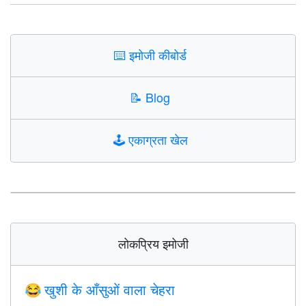
⌨️
इमोजी कीबोर्ड
📝
Blog
🕹️
एकाग्रता खेल
लोकप्रिय इमोजी
खुशी के आँसुओं वाला चेहरा
😂