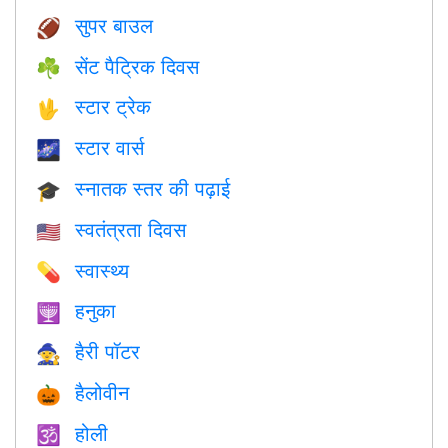
सुपर बाउल
🏈
सेंट पैट्रिक दिवस
☘️
स्टार ट्रेक
🖖
स्टार वार्स
🌌
स्नातक स्तर की पढ़ाई
🎓
स्वतंत्रता दिवस
🇺🇸
स्वास्थ्य
💊
हनुका
🕎
हैरी पॉटर
🧙
हैलोवीन
🎃
होली
🕉