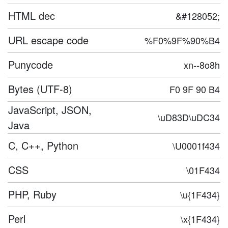
HTML dec
&#128052;
URL escape code
%F0%9F%90%B4
Punycode
xn--8o8h
Bytes (UTF-8)
F0 9F 90 B4
JavaScript, JSON,
\uD83D\uDC34
Java
C, C++, Python
\U0001f434
CSS
\01F434
PHP, Ruby
\u{1F434}
Perl
\x{1F434}