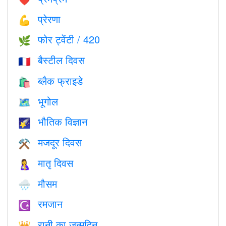
प्रेरणा
💪
फोर ट्वेंटी / 420
🌿
बैस्टील दिवस
🇫🇷
ब्लैक फ्राइडे
🛍
भूगोल
🗺
भौतिक विज्ञान
🌠
मजदूर दिवस
⚒️
मातृ दिवस
🤱
मौसम
🌧
रमजान
☪️
रानी का जन्मदिन