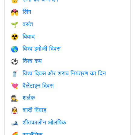
👑
लिंग
💏
वसंत
🌱
विवाद
☢️
विश्व इमोजी दिवस
🌎
विश्व कप
⚽
विश्व दिवस और शराब नियंत्रण का दिन
🥤
वैलेंटाइन दिवस
💘
शर्लक
🕵️
शादी विवाह
👰
शीतकालीन ओलंपिक
🎿
समलैंगिक