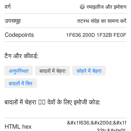
वर्ग
😃 स्माइलीज और इमोशन
उपसमूह
तटस्थ संदेह का सामना करें
Codepoints
1F636 200D 1F32B FE0F
टैग और कीवर्ड:
अनुपस्थित
बादलों में चेहरा
कोहरे में चेहरा
बादलों में सिर
बादलों में चेहरा 😶‍🌫️ देवों के लिए इमोजी कोड:
&#x1f636;&#x200d;&#x1f
HTML hex
32b;&#xfe0f;