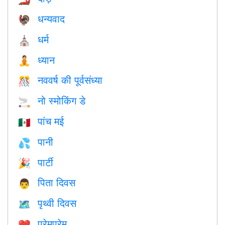
धन्यवाद
🦃
धर्म
⛪️
ध्यान
🧘
नववर्ष की पूर्वसंध्या
🎊
नो स्मोकिंग डे
🚬
पांच मई
🇲🇽
पानी
💦
पार्टी
🎉
पिता दिवस
👨
पृथ्वी दिवस
🗺️
प्रेमप्रेम
❤️️