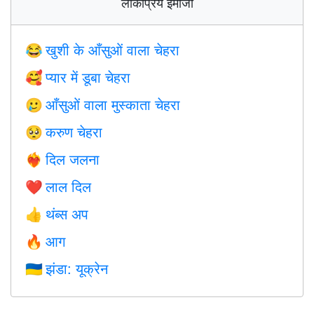
लोकप्रिय इमोजी
खुशी के आँसुओं वाला चेहरा
😂
प्यार में डूबा चेहरा
🥰
आँसुओं वाला मुस्काता चेहरा
🥲
करुण चेहरा
🥺
दिल जलना
❤️‍🔥
लाल दिल
❤️
थंब्स अप
👍
आग
🔥
झंडा: यूक्रेन
🇺🇦