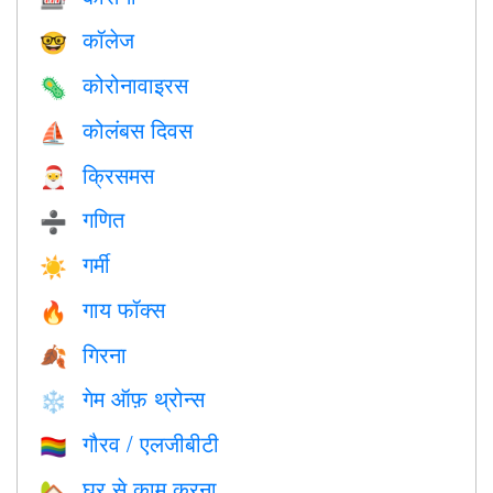
कॉलेज
🤓
कोरोनावाइरस
🦠
कोलंबस दिवस
⛵️
क्रिसमस
🎅
गणित
➗
गर्मी
☀️
गाय फॉक्स
🔥
गिरना
🍂
गेम ऑफ़ थ्रोन्स
❄️
गौरव / एलजीबीटी
🏳️‍🌈
घर से काम करना
🏡