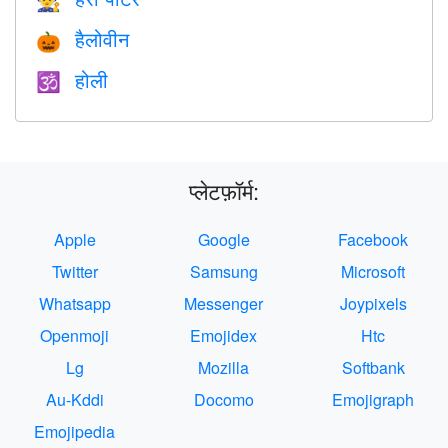
🧙
हैलोवीन
🎃
होली
🕉
प्लेटफ़ॉर्म:
Apple
Google
Facebook
Twitter
Samsung
Microsoft
Whatsapp
Messenger
Joypixels
Openmoji
Emojidex
Htc
Lg
Mozilla
Softbank
Au-Kddi
Docomo
Emojigraph
Emojipedia