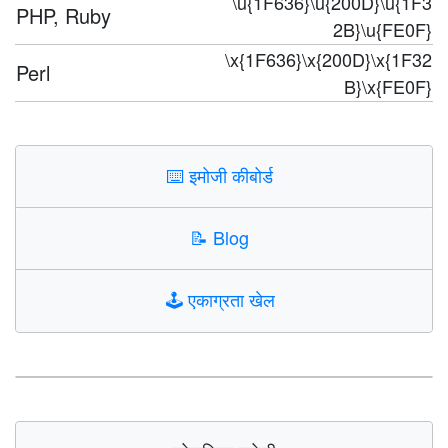
\u{1F636}\u{200D}\u{1F3
PHP, Ruby
2B}\u{FE0F}
\x{1F636}\x{200D}\x{1F32
Perl
B}\x{FE0F}
⌨️
इमोजी कीबोर्ड
📝
Blog
🕹️
एकाग्रता खेल