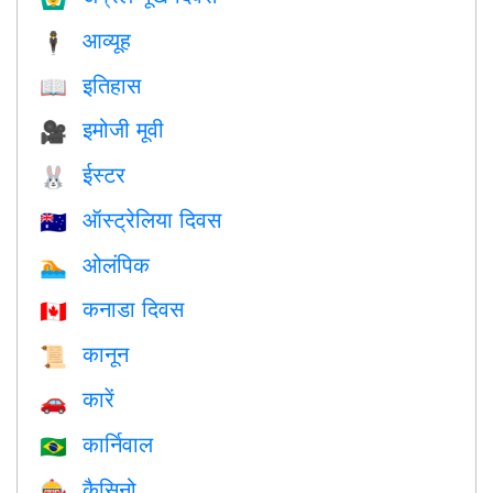
आव्यूह
🕴️
इतिहास
📖
इमोजी मूवी
🎥
ईस्टर
🐰
ऑस्ट्रेलिया दिवस
🇦🇺
ओलंपिक
🏊
कनाडा दिवस
🇨🇦
कानून
📜
कारें
🚗
कार्निवाल
🇧🇷
कैसिनो
🎰