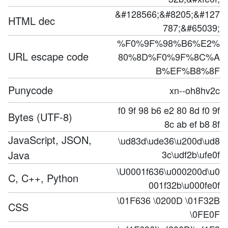
&#128566;&#8205;&#127
HTML dec
787;&#65039;
%F0%9F%98%B6%E2%
URL escape code
80%8D%F0%9F%8C%A
B%EF%B8%8F
Punycode
xn--oh8hv2c
f0 9f 98 b6 e2 80 8d f0 9f
Bytes (UTF-8)
8c ab ef b8 8f
JavaScript, JSON,
\ud83d\ude36\u200d\ud8
Java
3c\udf2b\ufe0f
\U0001f636\u000200d\u0
C, C++, Python
001f32b\u000fe0f
\01F636 \0200D \01F32B
CSS
\0FE0F