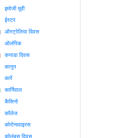
इमोजी मूवी

ईस्टर

ऑस्ट्रेलिया दिवस

ओलंपिक

कनाडा दिवस

कानून

कारें

कार्निवाल

कैसिनो

कॉलेज

कोरोनावाइरस

कोलंबस दिवस
️