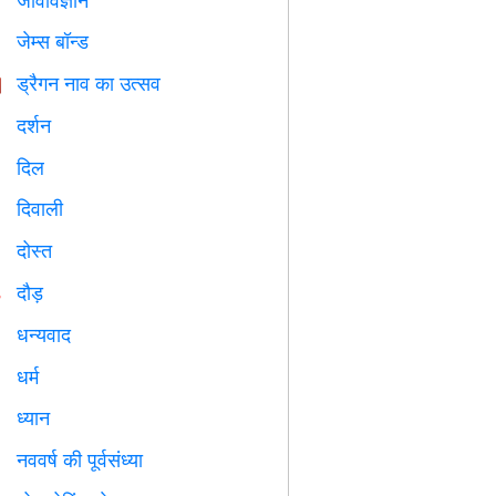

जेम्स बॉन्ड

ड्रैगन नाव का उत्सव

दर्शन

दिल

दिवाली

दोस्त

दौड़

धन्यवाद

धर्म
️
ध्यान

नववर्ष की पूर्वसंध्या
