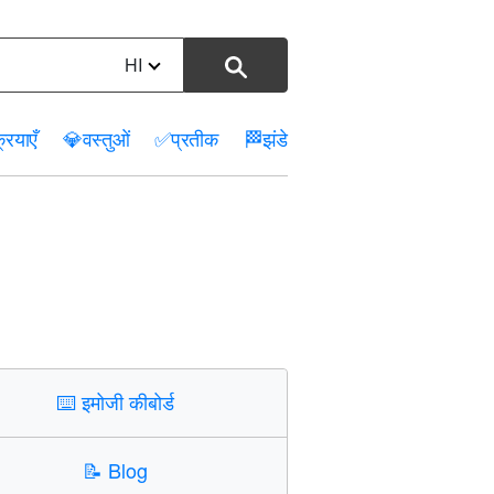
HI
रियाएँ
💎
वस्तुओं
✅
प्रतीक
🏁
झंडे
⌨️
इमोजी कीबोर्ड
📝
Blog