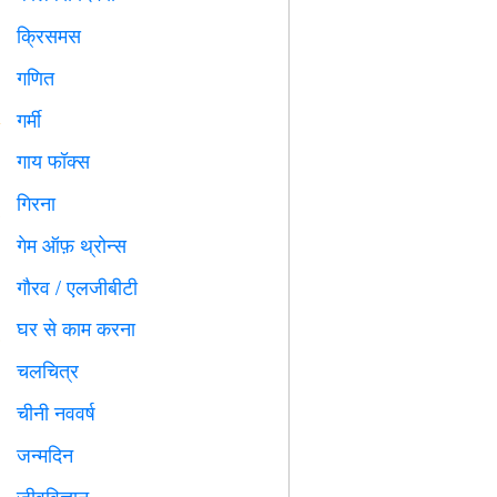
क्रिसमस

गणित
➗
गर्मी
️
गाय फॉक्स

गिरना

गेम ऑफ़ थ्रोन्स
️
गौरव / एलजीबीटी

घर से काम करना

चलचित्र

चीनी नववर्ष

जन्मदिन

जीवविज्ञान