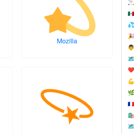

🇲


Mozilla

🗺
❤️


🇫

