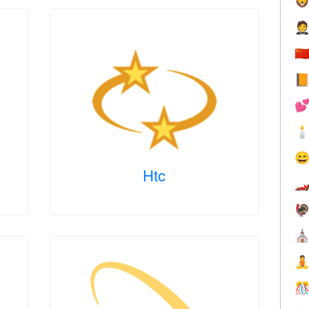


🇨




Htc


⛪

