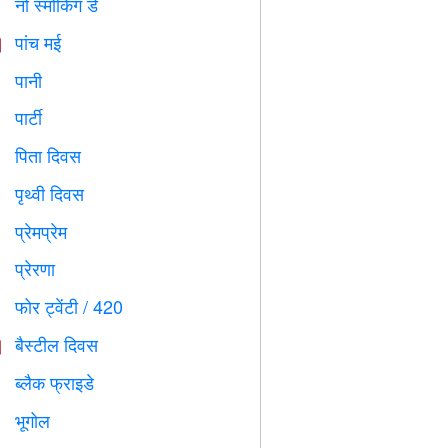
नो स्मोकिंग डे

पांच मई

पानी

पार्टी

पिता दिवस

पृथ्वी दिवस
️
प्रेमप्रेम
️
प्रेरणा

फोर ट्वेंटी / 420

बैस्टील दिवस

ब्लैक फ्राइडे

भूगोल
