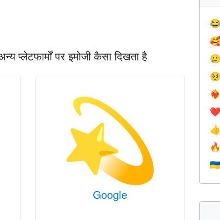


प्लेटफार्मों पर इमोजी कैसा दिखता है


❤️‍
❤


🇺
Google