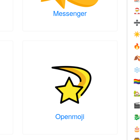

Messenger
☀


❄
🏳️‍


Openmoji

