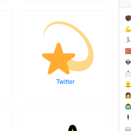
✊





Twitter


🙆‍♂
🕴
