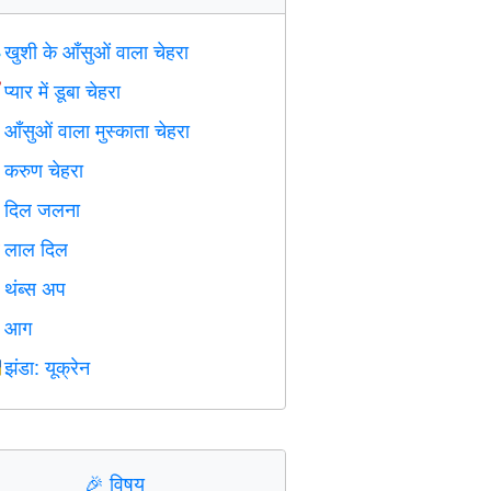
खुशी के आँसुओं वाला चेहरा

प्यार में डूबा चेहरा

आँसुओं वाला मुस्काता चेहरा

करुण चेहरा

दिल जलना

लाल दिल
️
थंब्स अप

आग

झंडा: यूक्रेन

🎉
विषय