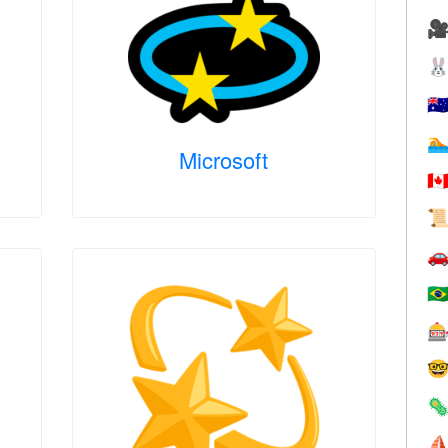


🇦

Microsoft
🇨


🇧



⛵