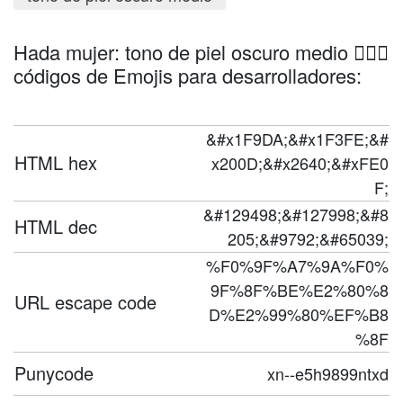
Hada mujer: tono de piel oscuro medio 🧚🏾‍♀️
códigos de Emojis para desarrolladores:
&#x1F9DA;&#x1F3FE;&#
HTML hex
x200D;&#x2640;&#xFE0
F;
&#129498;&#127998;&#8
HTML dec
205;&#9792;&#65039;
%F0%9F%A7%9A%F0%
9F%8F%BE%E2%80%8
URL escape code
D%E2%99%80%EF%B8
%8F
Punycode
xn--e5h9899ntxd