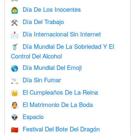
Día De Los Inocentes
🙆‍♂️
Día Del Trabajo
⚒️
Día Internacional Sin Internet
📩
Día Mundial De La Sobriedad Y El
🥤
Control Del Alcohol
Día Mundial Del Emoji
🌎
Día Sin Fumar
🚬
El Cumpleaños De La Reina
👑
El Matrimonio De La Boda
👰
Espacio
👽
Festival Del Bote Del Dragón
🇨🇳