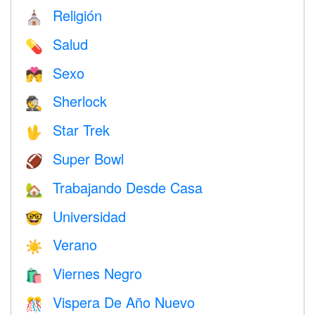
Religión
⛪️
Salud
💊
Sexo
💏
Sherlock
🕵️
Star Trek
🖖
Super Bowl
🏈
Trabajando Desde Casa
🏡
Universidad
🤓
Verano
☀️
Viernes Negro
🛍
Vispera De Año Nuevo
🎊