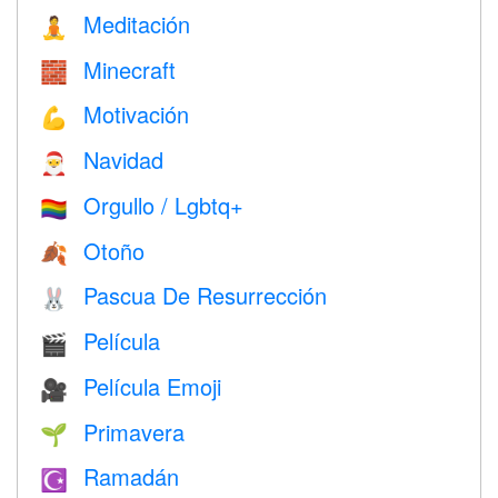
Meditación
🧘
Minecraft
🧱
Motivación
💪
Navidad
🎅
Orgullo / Lgbtq+
🏳️‍🌈
Otoño
🍂
Pascua De Resurrección
🐰
Película
🎬
Película Emoji
🎥
Primavera
🌱
Ramadán
☪️