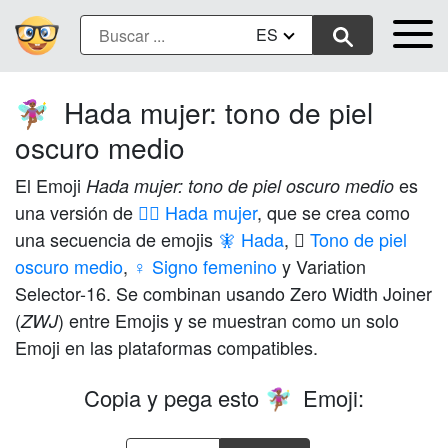
ES
Hada mujer: tono de piel
🧚🏾‍♀️
oscuro medio
El Emoji
es
Hada mujer: tono de piel oscuro medio
una versión de
🧚‍♀️ Hada mujer
, que se crea como
una secuencia de emojis
🧚 Hada
,
🏾 Tono de piel
oscuro medio
,
♀️ Signo femenino
y Variation
Selector-16. Se combinan usando Zero Width Joiner
(
) entre Emojis y se muestran como un solo
ZWJ
Emoji en las plataformas compatibles.
Copia y pega esto
Emoji:
🧚🏾‍♀️