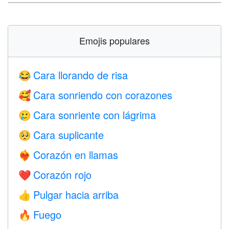
Emojis populares
Cara llorando de risa
😂
Cara sonriendo con corazones
🥰
Cara sonriente con lágrima
🥲
Cara suplicante
🥺
Corazón en llamas
❤️‍🔥
Corazón rojo
❤️
Pulgar hacia arriba
👍
Fuego
🔥