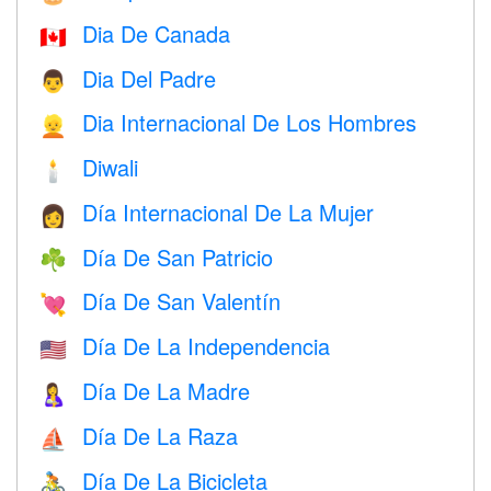
Dia De Canada
🇨🇦
Dia Del Padre
👨
Dia Internacional De Los Hombres
👱
Diwali
🕯
Día Internacional De La Mujer
👩
Día De San Patricio
☘️
Día De San Valentín
💘
Día De La Independencia
🇺🇸
Día De La Madre
🤱
Día De La Raza
⛵️
Día De La Bicicleta
🚴