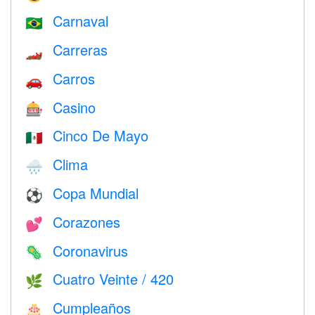
Carnaval
🇧🇷
Carreras
🏎
Carros
🚗
Casino
🎰
Cinco De Mayo
🇲🇽
Clima
🌧
Copa Mundial
⚽
Corazones
💕
Coronavirus
🦠
Cuatro Veinte / 420
🌿
Cumpleaños
🎂