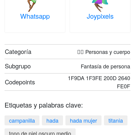
Whatsapp
Joypixels
Categoría
🤦‍♀️ Personas y cuerpo
Subgrupo
Fantasía de persona
1F9DA 1F3FE 200D 2640
Codepoints
FE0F
Etiquetas y palabras clave:
campanilla
hada
hada mujer
titania
tono de piel oscuro medio