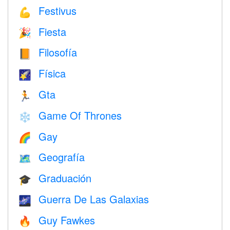
Festivus
💪
Fiesta
🎉
Filosofía
📙
Física
🌠
Gta
🏃
Game Of Thrones
❄️
Gay
🌈
Geografía
🗺
Graduación
🎓
Guerra De Las Galaxias
🌌
Guy Fawkes
🔥