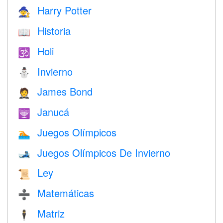
Harry Potter
🧙
Historia
📖
Holi
🕉
Invierno
⛄
James Bond
🤵
Janucá
🕎
Juegos Olímpicos
🏊
Juegos Olímpicos De Invierno
🎿
Ley
📜
Matemáticas
➗
Matriz
🕴️