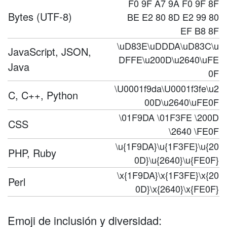
F0 9F A7 9A F0 9F 8F
Bytes (UTF-8)
BE E2 80 8D E2 99 80
EF B8 8F
\uD83E\uDDDA\uD83C\u
JavaScript, JSON,
DFFE\u200D\u2640\uFE
Java
0F
\U0001f9da\U0001f3fe\u2
C, C++, Python
00D\u2640\uFE0F
\01F9DA \01F3FE \200D
CSS
\2640 \FE0F
\u{1F9DA}\u{1F3FE}\u{20
PHP, Ruby
0D}\u{2640}\u{FE0F}
\x{1F9DA}\x{1F3FE}\x{20
Perl
0D}\x{2640}\x{FE0F}
Emoji de inclusión y diversidad: