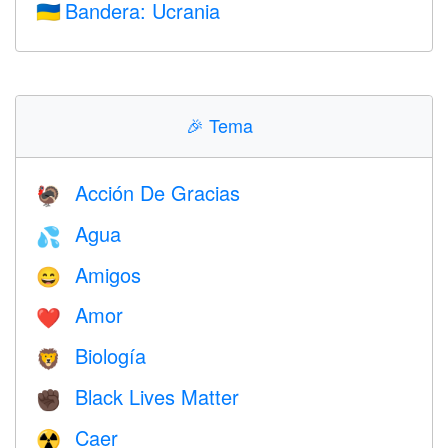
Bandera: Ucrania
🇺🇦
🎉
Tema
Acción De Gracias
🦃
Agua
💦
Amigos
😄
Amor
❤️️
Biología
🦁
Black Lives Matter
✊🏿
Caer
☢️