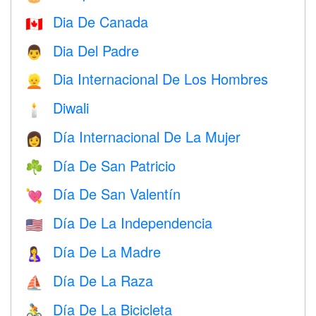
Dia De Canada
🇨🇦
Dia Del Padre
👨
Dia Internacional De Los Hombres
👱
Diwali
🕯
Día Internacional De La Mujer
👩
Día De San Patricio
☘️
Día De San Valentín
💘
Día De La Independencia
🇺🇸
Día De La Madre
🤱
Día De La Raza
⛵️
Día De La Bicicleta
🚴