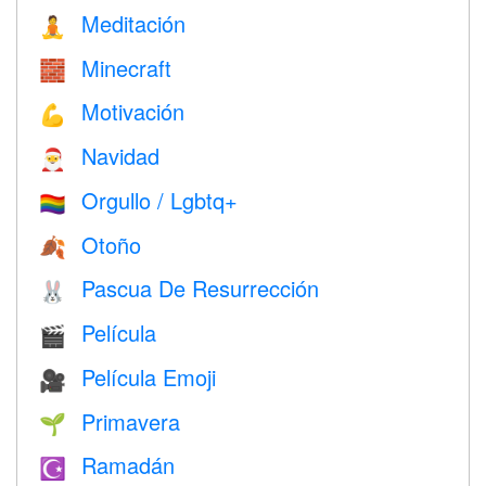
Meditación
🧘
Minecraft
🧱
Motivación
💪
Navidad
🎅
Orgullo / Lgbtq+
🏳️‍🌈
Otoño
🍂
Pascua De Resurrección
🐰
Película
🎬
Película Emoji
🎥
Primavera
🌱
Ramadán
☪️