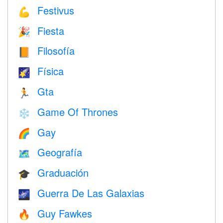
Festivus
💪
Fiesta
🎉
Filosofía
📙
Física
🌠
Gta
🏃
Game Of Thrones
❄️
Gay
🌈
Geografía
🗺
Graduación
🎓
Guerra De Las Galaxias
🌌
Guy Fawkes
🔥