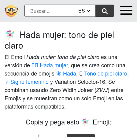
ES
Hada mujer: tono de piel
🧚🏻‍♀️
claro
El Emoji
es una
Hada mujer: tono de piel claro
versión de
🧚‍♀️ Hada mujer
, que se crea como una
secuencia de emojis
🧚 Hada
,
🏻 Tono de piel claro
,
♀️ Signo femenino
y Variation Selector-16. Se
combinan usando Zero Width Joiner (
) entre
ZWJ
Emojis y se muestran como un solo Emoji en las
plataformas compatibles.
Copia y pega esto
Emoji:
🧚🏻‍♀️