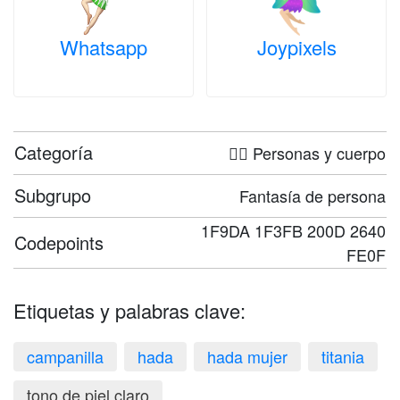
Whatsapp
Joypixels
Categoría
🤦‍♀️ Personas y cuerpo
Subgrupo
Fantasía de persona
1F9DA 1F3FB 200D 2640
Codepoints
FE0F
Etiquetas y palabras clave:
campanilla
hada
hada mujer
titania
tono de piel claro