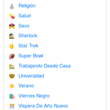
Religión
⛪️
Salud
💊
Sexo
💏
Sherlock
🕵️
Star Trek
🖖
Super Bowl
🏈
Trabajando Desde Casa
🏡
Universidad
🤓
Verano
☀️
Viernes Negro
🛍
Vispera De Año Nuevo
🎊