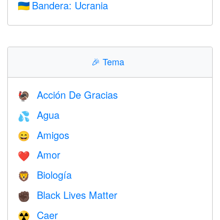
Bandera: Ucrania
🇺🇦
🎉
Tema
Acción De Gracias
🦃
Agua
💦
Amigos
😄
Amor
❤️️
Biología
🦁
Black Lives Matter
✊🏿
Caer
☢️