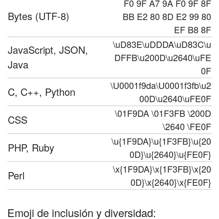
F0 9F A7 9A F0 9F 8F
Bytes (UTF-8)
BB E2 80 8D E2 99 80
EF B8 8F
\uD83E\uDDDA\uD83C\u
JavaScript, JSON,
DFFB\u200D\u2640\uFE
Java
0F
\U0001f9da\U0001f3fb\u2
C, C++, Python
00D\u2640\uFE0F
\01F9DA \01F3FB \200D
CSS
\2640 \FE0F
\u{1F9DA}\u{1F3FB}\u{20
PHP, Ruby
0D}\u{2640}\u{FE0F}
\x{1F9DA}\x{1F3FB}\x{20
Perl
0D}\x{2640}\x{FE0F}
Emoji de inclusión y diversidad: