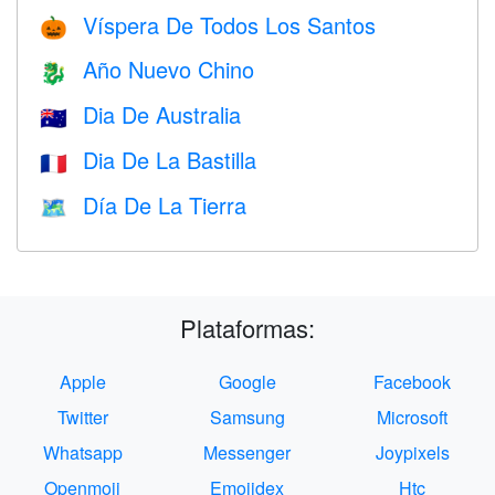
Víspera De Todos Los Santos
🎃
Año Nuevo Chino
🐉
Dia De Australia
🇦🇺
Dia De La Bastilla
🇫🇷
Día De La Tierra
🗺️
Plataformas:
Apple
Google
Facebook
Twitter
Samsung
Microsoft
Whatsapp
Messenger
Joypixels
Openmoji
Emojidex
Htc