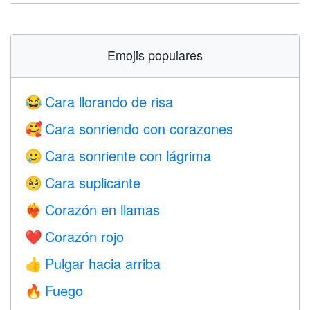
Emojis populares
Cara llorando de risa
😂
Cara sonriendo con corazones
🥰
Cara sonriente con lágrima
🥲
Cara suplicante
🥺
Corazón en llamas
❤️‍🔥
Corazón rojo
❤️
Pulgar hacia arriba
👍
Fuego
🔥