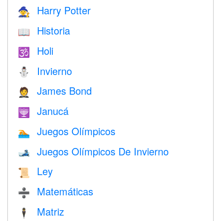
Harry Potter
🧙
Historia
📖
Holi
🕉
Invierno
⛄
James Bond
🤵
Janucá
🕎
Juegos Olímpicos
🏊
Juegos Olímpicos De Invierno
🎿
Ley
📜
Matemáticas
➗
Matriz
🕴️