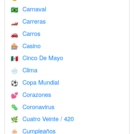
Carnaval
🇧🇷
Carreras
🏎
Carros
🚗
Casino
🎰
Cinco De Mayo
🇲🇽
Clima
🌧
Copa Mundial
⚽
Corazones
💕
Coronavirus
🦠
Cuatro Veinte / 420
🌿
Cumpleaños
🎂