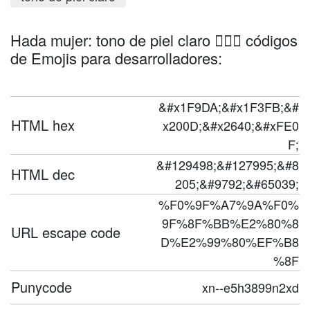
Hada mujer: tono de piel claro 🧚🏻‍♀️ códigos
de Emojis para desarrolladores:
&#x1F9DA;&#x1F3FB;&#
HTML hex
x200D;&#x2640;&#xFE0
F;
&#129498;&#127995;&#8
HTML dec
205;&#9792;&#65039;
%F0%9F%A7%9A%F0%
9F%8F%BB%E2%80%8
URL escape code
D%E2%99%80%EF%B8
%8F
Punycode
xn--e5h3899n2xd