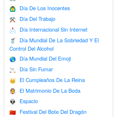
Día De Los Inocentes
🙆‍♂️
Día Del Trabajo
⚒️
Día Internacional Sin Internet
📩
Día Mundial De La Sobriedad Y El
🥤
Control Del Alcohol
Día Mundial Del Emoji
🌎
Día Sin Fumar
🚬
El Cumpleaños De La Reina
👑
El Matrimonio De La Boda
👰
Espacio
👽
Festival Del Bote Del Dragón
🇨🇳