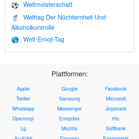
Weltmeisterschaft
⚽
Welttag Der Nüchternheit Und
🥤
Alkoholkontrolle
Welt-Emoji-Tag
🌎
Plattformen:
Apple
Google
Facebook
Twitter
Samsung
Microsoft
Whatsapp
Messenger
Joypixels
Openmoji
Emojidex
Htc
Lg
Mozilla
Softbank
Au-Kddi
Docomo
Emojigraph