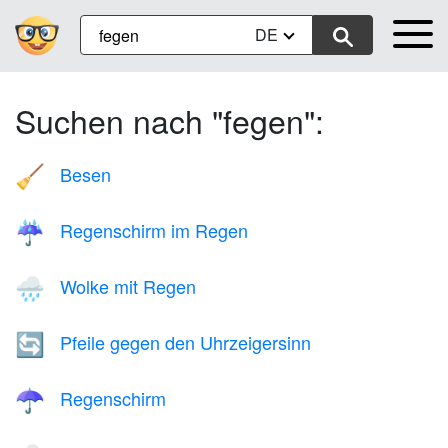
DE
Suchen nach "fegen":
Besen
🧹
Regenschirm im Regen
☔
Wolke mit Regen
🌧️
Pfeile gegen den Uhrzeigersinn
🔄
Regenschirm
☂️