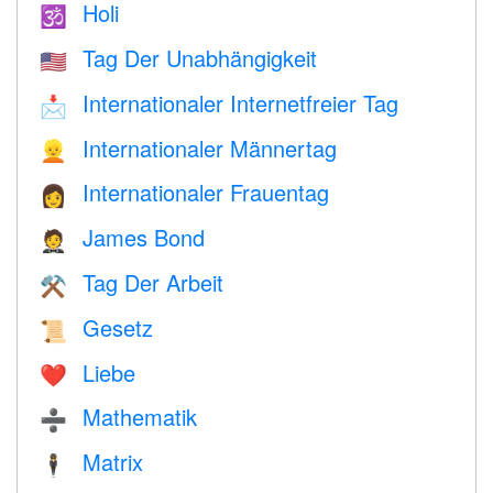
Holi
🕉
Tag Der Unabhängigkeit
🇺🇸
Internationaler Internetfreier Tag
📩
Internationaler Männertag
👱
Internationaler Frauentag
👩
James Bond
🤵
Tag Der Arbeit
⚒️
Gesetz
📜
Liebe
❤️️
Mathematik
➗
Matrix
🕴️