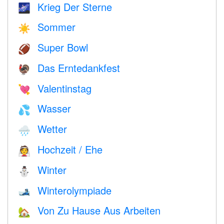
Krieg Der Sterne
🌌
Sommer
☀️
Super Bowl
🏈
Das Erntedankfest
🦃
Valentinstag
💘
Wasser
💦
Wetter
🌧
Hochzeit / Ehe
👰
Winter
⛄
Winterolympiade
🎿
Von Zu Hause Aus Arbeiten
🏡