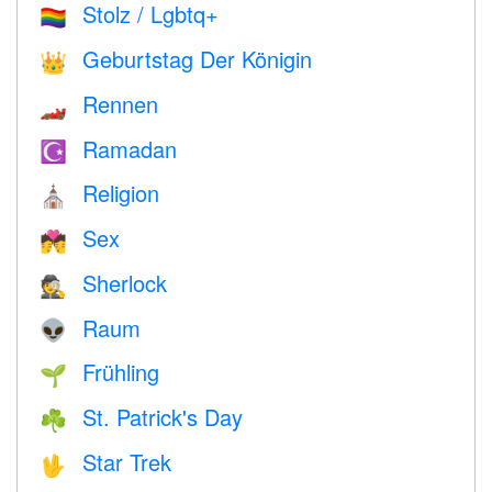
Stolz / Lgbtq+
🏳️‍🌈
Geburtstag Der Königin
👑
Rennen
🏎
Ramadan
☪️
Religion
⛪️
Sex
💏
Sherlock
🕵️
Raum
👽
Frühling
🌱
St. Patrick's Day
☘️
Star Trek
🖖