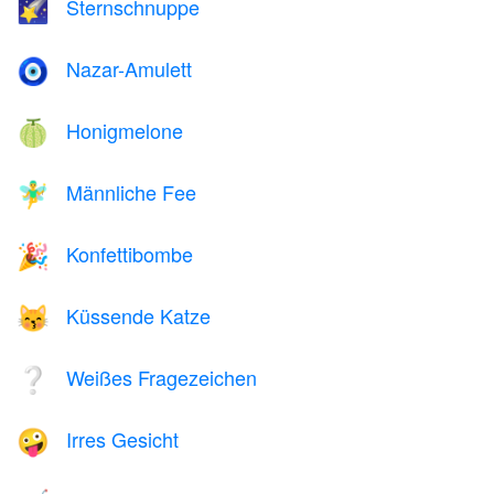
Sternschnuppe
🌠
Nazar-Amulett
🧿
Honigmelone
🍈
Männliche Fee
🧚‍♂️
Konfettibombe
🎉
Küssende Katze
😽
Weißes Fragezeichen
❔
Irres Gesicht
🤪