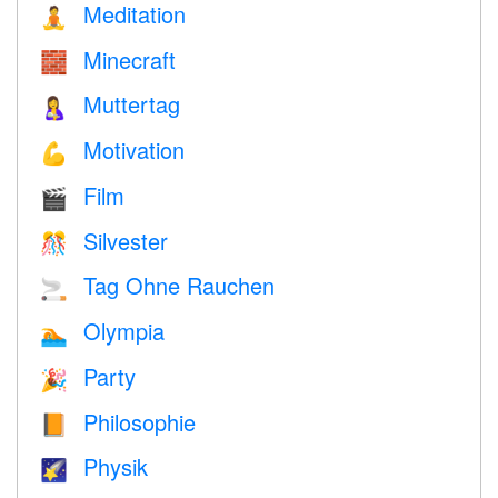
Meditation
🧘
Minecraft
🧱
Muttertag
🤱
Motivation
💪
Film
🎬
Silvester
🎊
Tag Ohne Rauchen
🚬
Olympia
🏊
Party
🎉
Philosophie
📙
Physik
🌠