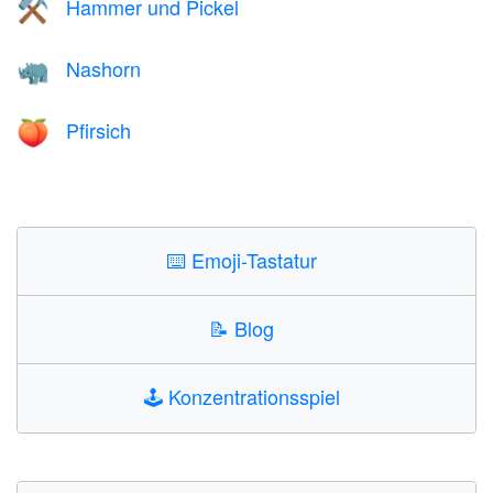
Hammer und Pickel
⚒️
Nashorn
🦏
Pfirsich
🍑
⌨️
Emoji-Tastatur
📝
Blog
🕹️
Konzentrationsspiel