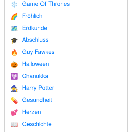
Game Of Thrones
❄️
Fröhlich
🌈
Erdkunde
🗺
Abschluss
🎓
Guy Fawkes
🔥
Halloween
🎃
Chanukka
🕎
Harry Potter
🧙
Gesundheit
💊
Herzen
💕
Geschichte
📖