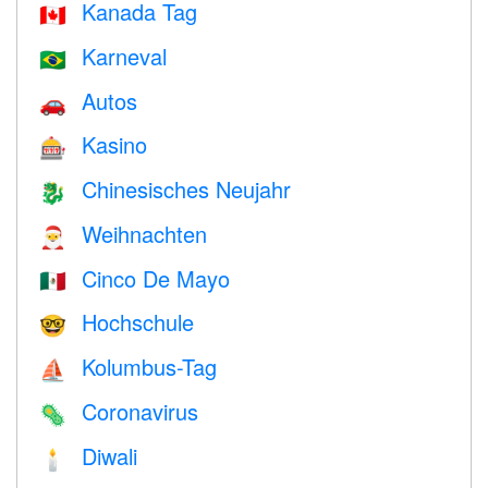
Kanada Tag
🇨🇦
Karneval
🇧🇷
Autos
🚗
Kasino
🎰
Chinesisches Neujahr
🐉
Weihnachten
🎅
Cinco De Mayo
🇲🇽
Hochschule
🤓
Kolumbus-Tag
⛵️
Coronavirus
🦠
Diwali
🕯