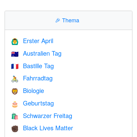
🎉
Thema
Erster April
🙆‍♂️
Australien Tag
🇦🇺
Bastille Tag
🇫🇷
Fahrradtag
🚴
Biologie
🦁
Geburtstag
🎂
Schwarzer Freitag
🛍
Black Lives Matter
✊🏿