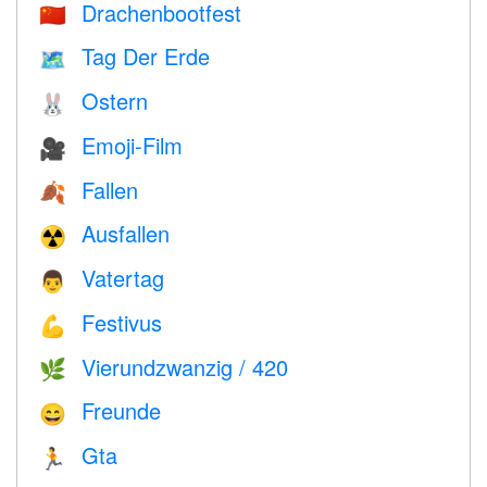
Drachenbootfest
🇨🇳
Tag Der Erde
🗺️
Ostern
🐰
Emoji-Film
🎥
Fallen
🍂
Ausfallen
☢️
Vatertag
👨
Festivus
💪
Vierundzwanzig / 420
🌿
Freunde
😄
Gta
🏃