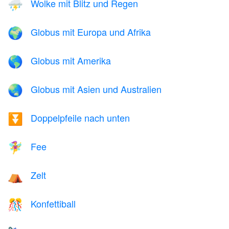
Wolke mit Blitz und Regen
⛈️
Globus mit Europa und Afrika
🌍
Globus mit Amerika
🌎
Globus mit Asien und Australien
🌏
Doppelpfeile nach unten
⏬
Fee
🧚‍♀️
Zelt
⛺
Konfettiball
🎊