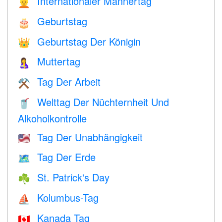
Internationaler Männertag
👱
Geburtstag
🎂
Geburtstag Der Königin
👑
Muttertag
🤱
Tag Der Arbeit
⚒️
Welttag Der Nüchternheit Und
🥤
Alkoholkontrolle
Tag Der Unabhängigkeit
🇺🇸
Tag Der Erde
🗺️
St. Patrick's Day
☘️
Kolumbus-Tag
⛵️
Kanada Tag
🇨🇦