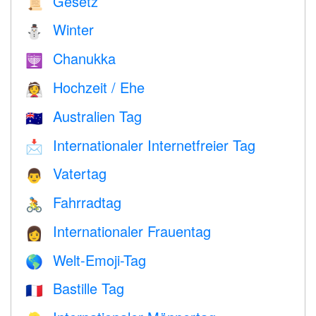
Gesetz
📜
Winter
⛄
Chanukka
🕎
Hochzeit / Ehe
👰
Australien Tag
🇦🇺
Internationaler Internetfreier Tag
📩
Vatertag
👨
Fahrradtag
🚴
Internationaler Frauentag
👩
Welt-Emoji-Tag
🌎
Bastille Tag
🇫🇷