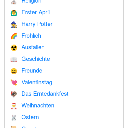
Religion
⛪️
Erster April
🙆‍♂️
Harry Potter
🧙
Fröhlich
🌈
Ausfallen
☢️
Geschichte
📖
Freunde
😄
Valentinstag
💘
Das Erntedankfest
🦃
Weihnachten
🎅
Ostern
🐰