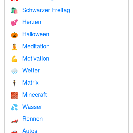
Schwarzer Freitag
🛍
Herzen
💕
Halloween
🎃
Meditation
🧘
Motivation
💪
Wetter
🌧
Matrix
🕴️
Minecraft
🧱
Wasser
💦
Rennen
🏎
Autos
🚗