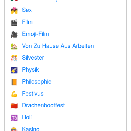
Sex
💏
Film
🎬
Emoji-Film
🎥
Von Zu Hause Aus Arbeiten
🏡
Silvester
🎊
Physik
🌠
Philosophie
📙
Festivus
💪
Drachenbootfest
🇨🇳
Holi
🕉
Kasino
🎰