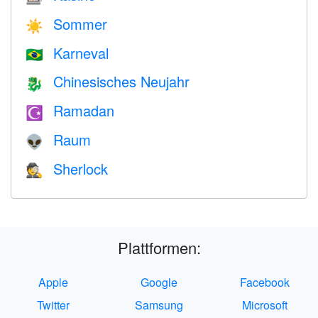
Sommer
☀️
Karneval
🇧🇷
Chinesisches Neujahr
🐉
Ramadan
☪️
Raum
👽
Sherlock
🕵️
Plattformen:
Apple
Google
Facebook
Twitter
Samsung
Microsoft