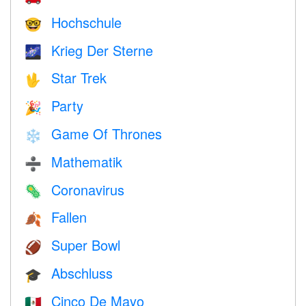
Hochschule
🤓
Krieg Der Sterne
🌌
Star Trek
🖖
Party
🎉
Game Of Thrones
❄️
Mathematik
➗
Coronavirus
🦠
Fallen
🍂
Super Bowl
🏈
Abschluss
🎓
Cinco De Mayo
🇲🇽