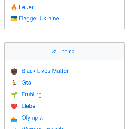
Feuer
🔥
Flagge: Ukraine
🇺🇦
🎉
Thema
Black Lives Matter
✊🏿
Gta
🏃
Frühling
🌱
Liebe
❤️️
Olympia
🏊