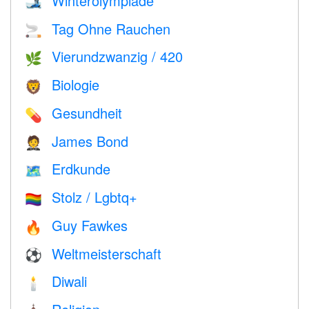
Winterolympiade
🎿
Tag Ohne Rauchen
🚬
Vierundzwanzig / 420
🌿
Biologie
🦁
Gesundheit
💊
James Bond
🤵
Erdkunde
🗺
Stolz / Lgbtq+
🏳️‍🌈
Guy Fawkes
🔥
Weltmeisterschaft
⚽
Diwali
🕯