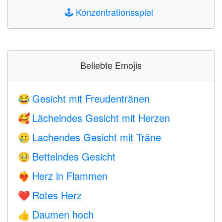
🕹️
Konzentrationsspiel
Beliebte Emojis
Gesicht mit Freudentränen
😂
Lächelndes Gesicht mit Herzen
🥰
Lachendes Gesicht mit Träne
🥲
Bettelndes Gesicht
🥺
Herz in Flammen
❤️‍🔥
Rotes Herz
❤️
Daumen hoch
👍