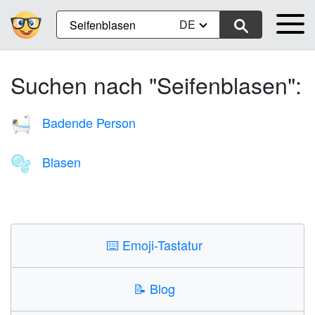
DE
Suchen nach "Seifenblasen":
Badende Person
🛀
Blasen
🫧
⌨️
Emoji-Tastatur
📝
Blog