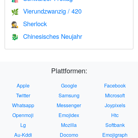
Vierundzwanzig / 420
🌿
Sherlock
🕵️
Chinesisches Neujahr
🐉
Plattformen:
Apple
Google
Facebook
Twitter
Samsung
Microsoft
Whatsapp
Messenger
Joypixels
Openmoji
Emojidex
Htc
Lg
Mozilla
Softbank
Au-Kddi
Docomo
Emojigraph