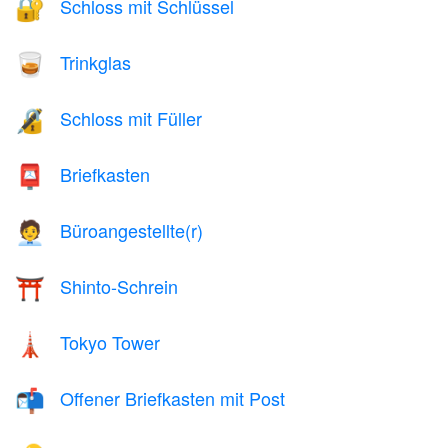
Schloss mit Schlüssel
🔐
Trinkglas
🥃
Schloss mit Füller
🔏
Briefkasten
📮
Büroangestellte(r)
🧑‍💼
Shinto-Schrein
⛩️
Tokyo Tower
🗼
Offener Briefkasten mit Post
📬