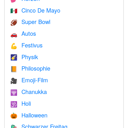
Cinco De Mayo
🇲🇽
Super Bowl
🏈
Autos
🚗
Festivus
💪
Physik
🌠
Philosophie
📙
Emoji-Film
🎥
Chanukka
🕎
Holi
🕉
Halloween
🎃
Schwarzer Freitag
🛍