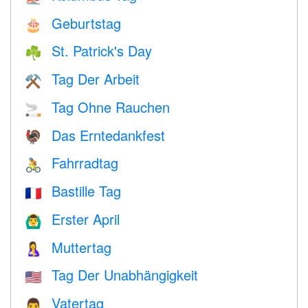
Geburtstag
🎂
St. Patrick's Day
☘️
Tag Der Arbeit
⚒️
Tag Ohne Rauchen
🚬
Das Erntedankfest
🦃
Fahrradtag
🚴
Bastille Tag
🇫🇷
Erster April
🙆‍♂️
Muttertag
🤱
Tag Der Unabhängigkeit
🇺🇸
Vatertag
👨