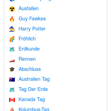
Ausfallen
☢️
Guy Fawkes
🔥
Harry Potter
🧙
Fröhlich
🌈
Erdkunde
🗺
Rennen
🏎
Abschluss
🎓
Australien Tag
🇦🇺
Tag Der Erde
🗺️
Kanada Tag
🇨🇦
Kolumbus-Tag
⛵️