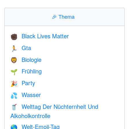
🎉
Thema
Black Lives Matter
✊🏿
Gta
🏃
Biologie
🦁
Frühling
🌱
Party
🎉
Wasser
💦
Welttag Der Nüchternheit Und
🥤
Alkoholkontrolle
Welt-Emoji-Tag
🌎