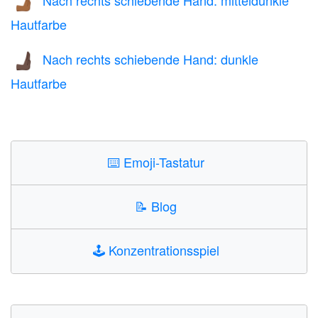
🫸🏾
Hautfarbe
Nach rechts schiebende Hand: dunkle
🫸🏿
Hautfarbe
⌨️
Emoji-Tastatur
📝
Blog
🕹️
Konzentrationsspiel