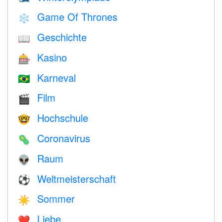
Game Of Thrones
❄️
Geschichte
📖
Kasino
🎰
Karneval
🇧🇷
Film
🎬
Hochschule
🤓
Coronavirus
🦠
Raum
👽
Weltmeisterschaft
⚽
Sommer
☀️
Liebe
❤️️