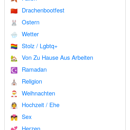
Drachenbootfest
🇨🇳
Ostern
🐰
Wetter
🌧
Stolz / Lgbtq+
🏳️‍🌈
Von Zu Hause Aus Arbeiten
🏡
Ramadan
☪️
Religion
⛪️
Weihnachten
🎅
Hochzeit / Ehe
👰
Sex
💏
Herzen
💕