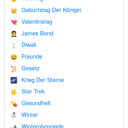
Geburtstag Der Königin
👑
Valentinstag
💘
James Bond
🤵
Diwali
🕯
Freunde
😄
Gesetz
📜
Krieg Der Sterne
🌌
Star Trek
🖖
Gesundheit
💊
Winter
⛄
Winterolympiade
🎿